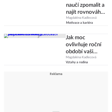
naučí zpomalit a
najít rovnováhu.
Inspirujte se
Magdaléna Kadlecová
Motivace a kariéra
jejich radami
Jak moc
ovlivňuje roční
období vaši
náladu? Podzimní
Magdaléna Kadlecová
Vztahy a rodina
chmury nemusí
přijít