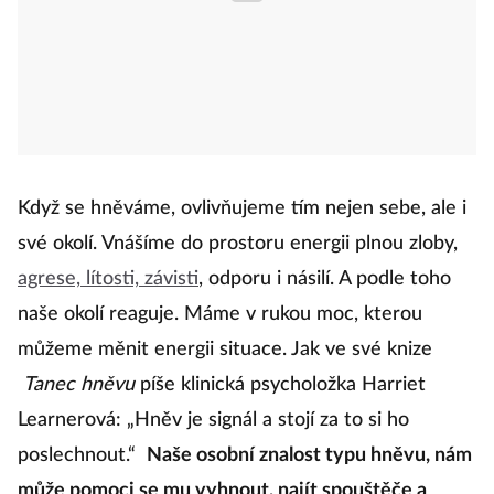
Když se hněváme, ovlivňujeme tím nejen sebe, ale i
své okolí. Vnášíme do prostoru energii plnou zloby,
agrese, lítosti, závisti
, odporu i násilí. A podle toho
naše okolí reaguje. Máme v rukou moc, kterou
můžeme měnit energii situace. Jak ve své knize
Tanec hněvu
píše klinická psycholožka Harriet
Learnerová: „Hněv je signál a stojí za to si ho
poslechnout.“
Naše osobní znalost typu hněvu, nám
může pomoci se mu vyhnout, najít spouštěče a