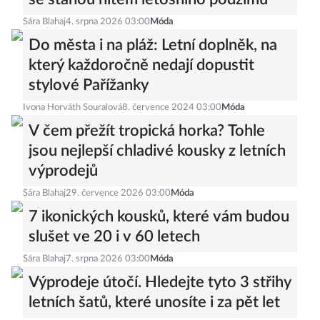
Sára Blahaj
4. srpna 2026 03:00
Móda
Do města i na pláž: Letní doplněk, na
který každoročně nedají dopustit
stylové Pařížanky
Ivona Horváth Souralová
8. července 2024 03:00
Móda
V čem přežít tropická horka? Tohle
jsou nejlepší chladivé kousky z letních
výprodejů
Sára Blahaj
29. července 2026 03:00
Móda
7 ikonických kousků, které vám budou
slušet ve 20 i v 60 letech
Sára Blahaj
7. srpna 2026 03:00
Móda
Výprodeje útočí. Hledejte tyto 3 střihy
letních šatů, které unosíte i za pět let