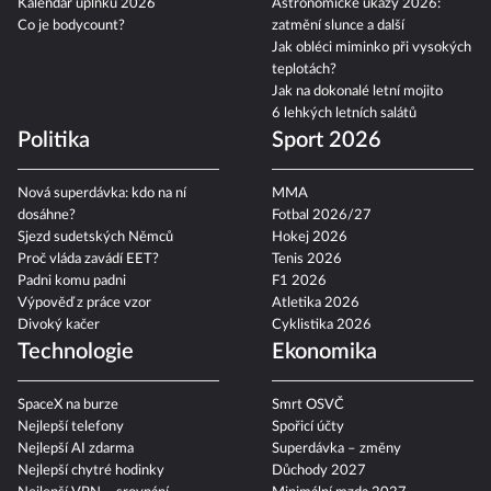
Kalendář úplňků 2026
Astronomické úkazy 2026:
Co je bodycount?
zatmění slunce a další
Jak obléci miminko při vysokých
teplotách?
Jak na dokonalé letní mojito
6 lehkých letních salátů
Politika
Sport 2026
Nová superdávka: kdo na ní
MMA
dosáhne?
Fotbal 2026/27
Sjezd sudetských Němců
Hokej 2026
Proč vláda zavádí EET?
Tenis 2026
Padni komu padni
F1 2026
Výpověď z práce vzor
Atletika 2026
Divoký kačer
Cyklistika 2026
Technologie
Ekonomika
SpaceX na burze
Smrt OSVČ
Nejlepší telefony
Spořicí účty
Nejlepší AI zdarma
Superdávka – změny
Nejlepší chytré hodinky
Důchody 2027