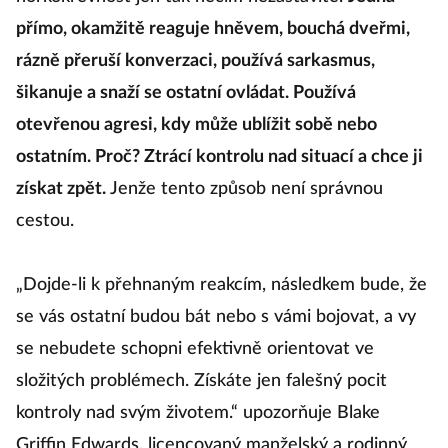
přímo, okamžitě reaguje hněvem, bouchá dveřmi,
rázně přeruší konverzaci, používá sarkasmus,
šikanuje a snaží se ostatní ovládat. Používá
otevřenou agresi, kdy může ublížit sobě nebo
ostatním. Proč? Ztrácí kontrolu nad situací a chce ji
získat zpět.
Jenže tento způsob není správnou
cestou.
„Dojde-li k přehnaným reakcím, následkem bude, že
se vás ostatní budou bát nebo s vámi bojovat, a vy
se nebudete schopni efektivně orientovat ve
složitých problémech. Získáte jen falešný pocit
kontroly nad svým životem.“ upozorňuje Blake
Griffin Edwards, licencovaný manželský a rodinný