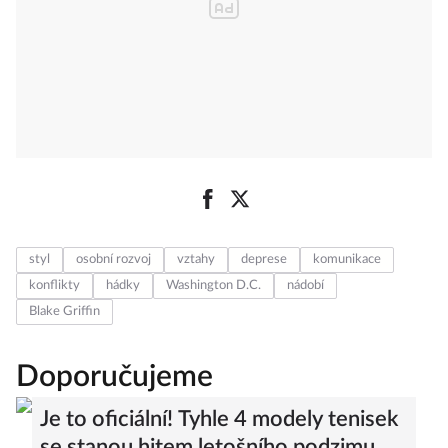
styl
osobní rozvoj
vztahy
deprese
komunikace
konflikty
hádky
Washington D.C.
nádobí
Blake Griffin
Doporučujeme
Je to oficiální! Tyhle 4 modely tenisek
se stanou hitem letošního podzimu