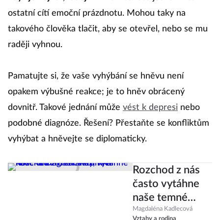
ostatní cítí emoční prázdnotu. Mohou taky na
takového člověka tlačit, aby se otevřel, nebo se mu
raději vyhnou.
Pamatujte si, že vaše vyhýbání se hněvu není
opakem výbušné reakce; je to hněv obrácený
dovnitř. Takové jednání může
vést k depresi
nebo
podobné diagnóze. Řešení? Přestaňte se konfliktům
vyhýbat a hněvejte se diplomaticky.
Rozchod z nás
často vytáhne
naše temné
stránky, říká
Magdaléna Kadlecová
Vztahy a rodina