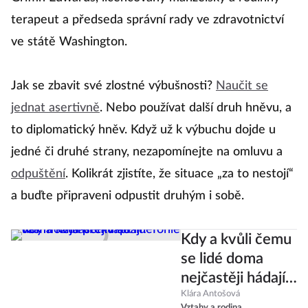
terapeut a předseda správní rady ve zdravotnictví
ve státě Washington.
Jak se zbavit své zlostné výbušnosti?
Naučit se
jednat asertivně
. Nebo používat další druh hněvu, a
to diplomatický hněv. Když už k výbuchu dojde u
jedné či druhé strany, nezapomínejte na omluvu a
odpuštění
. Kolikrát zjistíte, že situace „za to nestojí“
a buďte připraveni odpustit druhým i sobě.
Kdy a kvůli čemu
se lidé doma
nejčastěji hádají?
Tohle vás možná
Klára Antošová
Vztahy a rodina