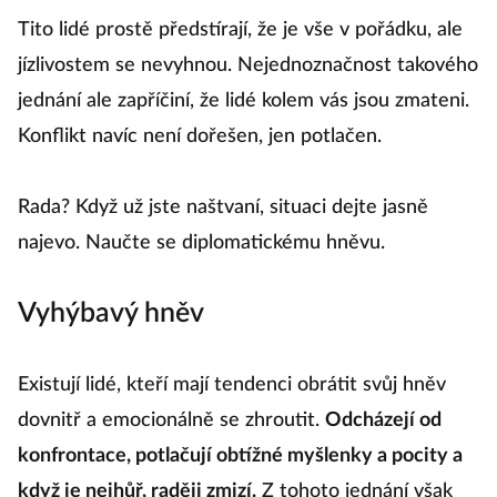
Tito lidé prostě předstírají, že je vše v pořádku, ale
jízlivostem se nevyhnou. Nejednoznačnost takového
jednání ale zapříčiní, že lidé kolem vás jsou zmateni.
Konflikt navíc není dořešen, jen potlačen.
Rada? Když už jste naštvaní, situaci dejte jasně
najevo. Naučte se diplomatickému hněvu.
Vyhýbavý hněv
Existují lidé, kteří mají tendenci obrátit svůj hněv
dovnitř a emocionálně se zhroutit.
Odcházejí od
konfrontace, potlačují obtížné myšlenky a pocity a
když je nejhůř, raději zmizí.
Z tohoto jednání však