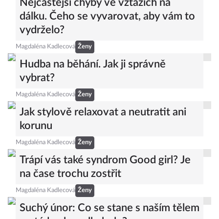
Nejčastější chyby ve vztazích na
dálku. Čeho se vyvarovat, aby vám to
vydrželo?
Magdaléna Kadlecová
Ženy
Hudba na běhání. Jak ji správně
vybrat?
Magdaléna Kadlecová
Ženy
Jak stylově relaxovat a neutratit ani
korunu
Magdaléna Kadlecová
Ženy
Trápí vás také syndrom Good girl? Je
na čase trochu zostřit
Magdaléna Kadlecová
Ženy
Suchý únor: Co se stane s naším tělem