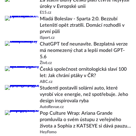
Za státní dluhy Česko platí čtvrté nejvyšší
úroky v Evropské unii
E15.cz
Mladá Boleslav - Sparta 2:0. Bezzubí
Letenští opět ztratili. Domácí rozhodli v
první půli
iSport.cz
ChatGPT teď neunavíte. Bezplatná verze
má neomezený chat a lepší model GPT-
5.6
Živě.cz
Česká společnost ornitologická slaví 100
let: Jak chrání ptáky v ČR?
ABC.cz
Studenti postavili solární auto, které
vyrobí více energie, než spotřebuje. Jeho
design inspirovala ryba
AutoRevue.cz
Pop Culture Wrap: Ariana Grande
promluvila o svém ústupu z veřejného
života a Sophia z KATSEYE si dává pauzu
od skupiny
HeyFomo