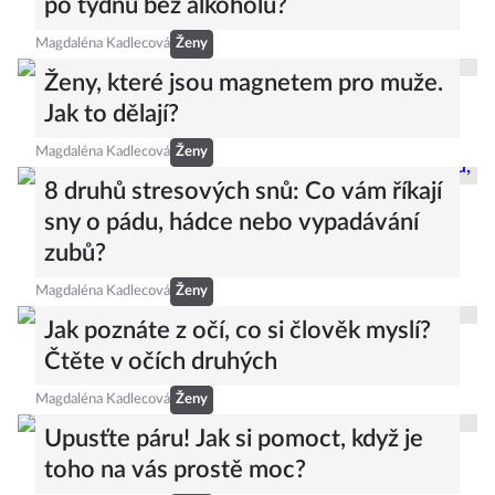
po týdnu bez alkoholu?
Magdaléna Kadlecová
Ženy
Ženy, které jsou magnetem pro muže.
Jak to dělají?
Magdaléna Kadlecová
Ženy
8 druhů stresových snů: Co vám říkají
sny o pádu, hádce nebo vypadávání
zubů?
Magdaléna Kadlecová
Ženy
Jak poznáte z očí, co si člověk myslí?
Čtěte v očích druhých
Magdaléna Kadlecová
Ženy
Upusťte páru! Jak si pomoct, když je
toho na vás prostě moc?