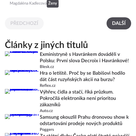
Magdaléna Kadlecová
Ženy
PŘEDCHOZÍ
DALŠÍ
Články z jiných titulů
Exministryně s Havránkem dováděli v
Polsku: První slova Decroix i Havránkové!
Blesk.cz
Hra o letiště. Proč by se Babišovi hodilo
dát část ruzyňských akcií na burzu?
Reflex.cz
Výhřev, čidla a stačí, říká průzkum.
Pokročilá elektronika není prioritou
zákazníků
Auto.cz
Samsung okouzlil Prahu dronovou show k
odstartování prodeje nových produktů
Poggers