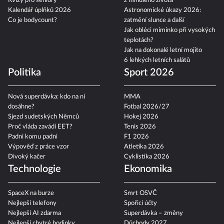
Kvízy pro seniory
z minulého života
Kalendář úplňků 2026
Astronomické úkazy 2026:
Co je bodycount?
zatmění slunce a další
Jak obléci miminko při vysokých
teplotách?
Jak na dokonalé letní mojito
6 lehkých letních salátů
Politika
Sport 2026
Nová superdávka: kdo na ní
MMA
dosáhne?
Fotbal 2026/27
Sjezd sudetských Němců
Hokej 2026
Proč vláda zavádí EET?
Tenis 2026
Padni komu padni
F1 2026
Výpověď z práce vzor
Atletika 2026
Divoký kačer
Cyklistika 2026
Technologie
Ekonomika
SpaceX na burze
Smrt OSVČ
Nejlepší telefony
Spořicí účty
Nejlepší AI zdarma
Superdávka – změny
Nejlepší chytré hodinky
Důchody 2027