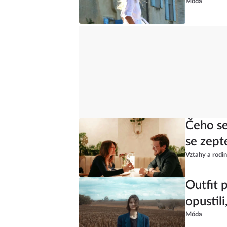
Móda
Čeho se
se zept
Vztahy a rodi
Outfit 
opustili
Móda