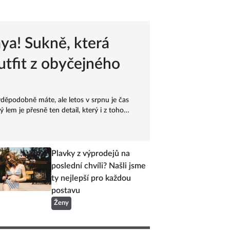
aya! Sukně, která
utfit z obyčejného
děpodobně máte, ale letos v srpnu je čas
lem je přesně ten detail, který i z toho
del jako z pařížských ulic.
Plavky z výprodejů na
poslední chvíli? Našli jsme
ty nejlepší pro každou
postavu
Ženy