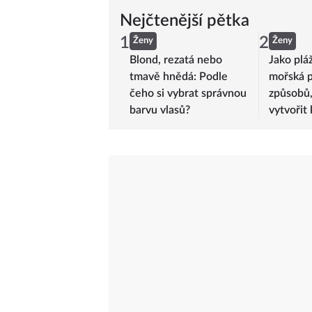
Nejčtenější pětka
1
2
Ženy
Ženy
Blond, rezatá nebo
Jako plá
tmavě hnědá: Podle
mořská p
čeho si vybrat správnou
způsobů,
barvu vlasů?
vytvořit