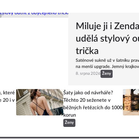
Miluje ji i Zend
udělá stylový o
trička
Saténové sukně už v šatníku prav
na menší upgrade. Jemný krajkový 
nejobyčejnějšího trička vytvoří mo
8. srpna 2026
Ženy
, které
Šaty jako od návrháře?
 20 i v
Těchto 20 seženete v
běžných řetězcích do 1000
korun
Ženy