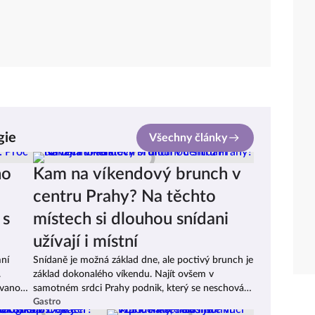
gie
Všechny články
ho
Kam na víkendový brunch v
centru Prahy? Na těchto
 s
místech si dlouhou snídani
užívají i místní
mní
Snídaně je možná základ dne, ale poctivý brunch je
.
základ dokonalého víkendu. Najít ovšem v
ovanou
samotném srdci Prahy podnik, který se neschovává
ti, s
za pozlátko turistických pastí a nabízí opravdu
Gastro