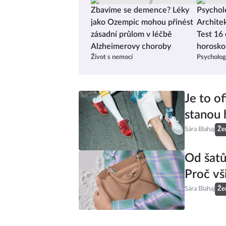
jakou ho muži a ženy zažívají. Mezinárodní 
Zbavíme se demence? Léky
Psycholo
ženského orgasmu je ideální k tomu si
připomenout, že za to nemůže „záhadná“ ž
jako Ozempic mohou přinést
Archite
anatomie, ale především způsob stimulace,
zásadní průlom v léčbě
Test 16 
komunikace, očekávání a vzájemná pozorno
Alzheimerovy choroby
horosko
Život s nemocí
Psycholog
Je to of
stanou 
Sára Blahaj
Že
Od šatů
Proč vš
Sára Blahaj
Že