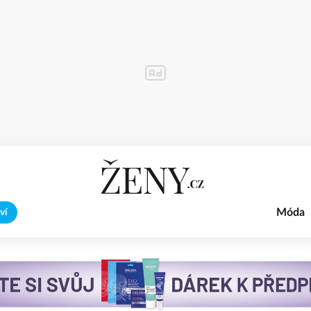
Móda
ví