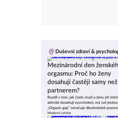
Duševní zdraví & psycholo
Mezinárodní den ženské
orgasmu: Proč ho ženy
dosahují častěji samy než
partnerem?
Rozdíl v tom, jak často muži a ženy při inti
aktivitě dosahují vyvrcholení, má své jméno
„Orgasm gap“ označuje dlouhodobě pozor
„mezeru ve vyvrcholení“, tedy rozdíl v četnos
Moderní vztahy