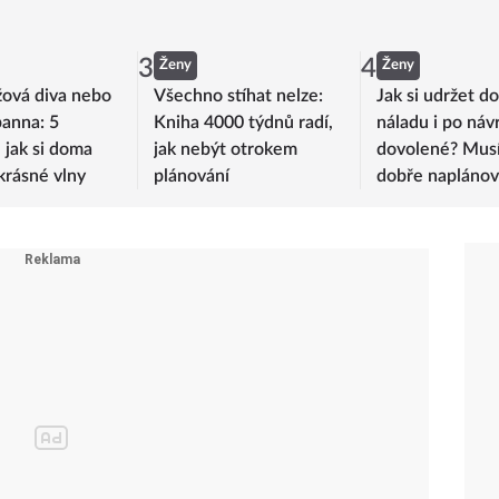
3
4
Ženy
Ženy
žová diva nebo
Všechno stíhat nelze:
Jak si udržet d
anna: 5
Kniha 4000 týdnů radí,
náladu i po náv
 jak si doma
jak nebýt otrokem
dovolené? Musít
 krásné vlny
plánování
dobře naplánov