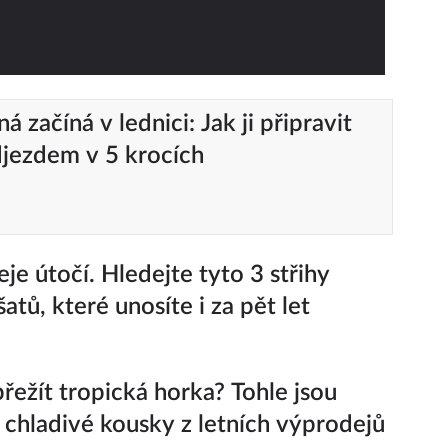
 začíná v lednici: Jak ji připravit
jezdem v 5 krocích
je útočí. Hledejte tyto 3 střihy
šatů, které unosíte i za pět let
řežít tropická horka? Tohle jsou
í chladivé kousky z letních výprodejů