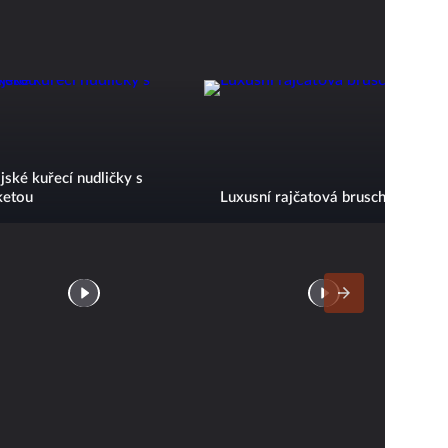
jské kuřecí nudličky s
ketou
Luxusní rajčatová bruschetta