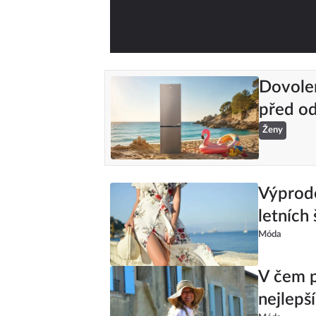
Dovolená
před od
Ženy
Výprode
letních 
Móda
V čem p
nejlepš