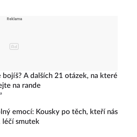
 bojíš? A dalších 21 otázek, na které
ejte na rande
na
plný emocí: Kousky po těch, kteří nás
, léčí smutek