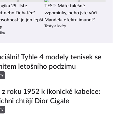
den
skvělou gastronomii, může být někdy docela oříšek.
gika 29: Jste
TEST: Máte falešné
Připravili jsme proto pro vás průvodce oblíbenými
enská
adresami, na které nedají dopustit ani místní. Od
kt nebo Debatér?
vzpomínky, nebo jste vůči
skrytých klášterních zahrad a moderních
osobností je jen lepší
Mandela efektu imunní?
st.
vnitrobloků až po restaurace s ikonickým výhledem
Testy a kvízy
p
na Hrad nebo špetkou divadelní nostalgie.
ika
iciální! Tyhle 4 modely tenisek se
hitem letošního podzimu
ny
 z roku 1952 k ikonické kabelce:
ichni chtějí Dior Cigale
ny