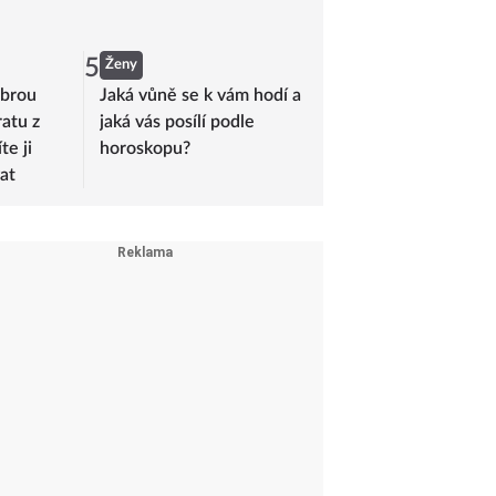
5
Ženy
obrou
Jaká vůně se k vám hodí a
ratu z
jaká vás posílí podle
e ji
horoskopu?
at