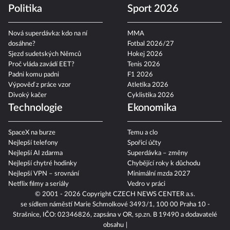
Politika
Sport 2026
Nová superdávka: kdo na ní
MMA
dosáhne?
Fotbal 2026/27
Sjezd sudetských Němců
Hokej 2026
Proč vláda zavádí EET?
Tenis 2026
Padni komu padni
F1 2026
Výpověď z práce vzor
Atletika 2026
Divoký kačer
Cyklistika 2026
Technologie
Ekonomika
SpaceX na burze
Temu a clo
Nejlepší telefony
Spořicí účty
Nejlepší AI zdarma
Superdávka – změny
Nejlepší chytré hodinky
Chybějící roky k důchodu
Nejlepší VPN – srovnání
Minimální mzda 2027
Netflix filmy a seriály
Vedro v práci
© 2001 - 2026 Copyright
CZECH NEWS CENTER a.s.
se sídlem náměstí Marie Schmolkové 3493/1, 100 00 Praha 10 -
Strašnice, IČO: 02346826, zapsána v OR, sp.zn. B 19490 a dodavatelé
obsahu