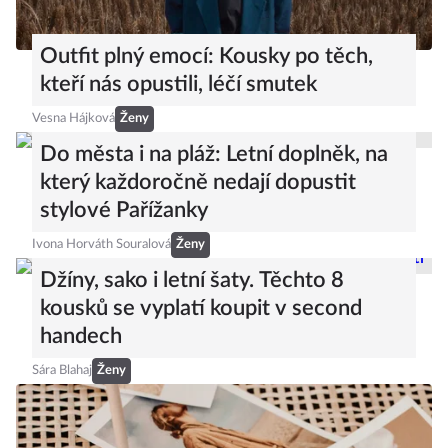
Outfit plný emocí: Kousky po těch,
kteří nás opustili, léčí smutek
Vesna Hájková
Ženy
Do města i na pláž: Letní doplněk, na
který každoročně nedají dopustit
stylové Pařížanky
Ivona Horváth Souralová
Ženy
Džíny, sako i letní šaty. Těchto 8
kousků se vyplatí koupit v second
handech
Sára Blahaj
Ženy