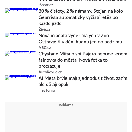
iSport.cz
80 % čistoty, 2 % námahy. Stojan na kolo
Gearrista automaticky vyčistí řetěz po
každé jízdě
Živě.cz
Nová mláďata vyder malých v Zoo
Ostrava: K vidění budou jen do podzimu
ABC.cz
Chystané Mitsubishi Pajero nebude jenom
fajnovka do města. Nová fotka to
prozrazuje
AutoRevue.cz
AI Meta brýle mají zjednodušit život, zatím
ale dělají opak
HeyFomo