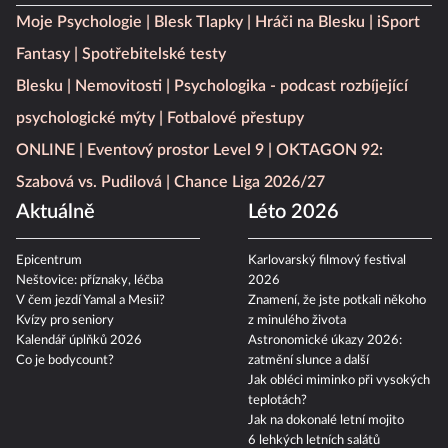
Moje Psychologie
Blesk Tlapky
Hráči na Blesku
iSport
Fantasy
Spotřebitelské testy
Blesku
Nemovitosti
Psychologika - podcast rozbíjející
psychologické mýty
Fotbalové přestupy
ONLINE
Eventový prostor Level 9
OKTAGON 92:
Szabová vs. Pudilová
Chance Liga 2026/27
Aktuálně
Léto 2026
Epicentrum
Karlovarský filmový festival
Neštovice: příznaky, léčba
2026
V čem jezdí Yamal a Mesii?
Znamení, že jste potkali někoho
Kvízy pro seniory
z minulého života
Kalendář úplňků 2026
Astronomické úkazy 2026:
Co je bodycount?
zatmění slunce a další
Jak obléci miminko při vysokých
teplotách?
Jak na dokonalé letní mojito
6 lehkých letních salátů