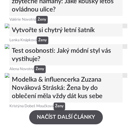
zbytečné námahy: Jaké kousky letos
ovládnou ulice?
Valérie Novotná
Ženy
Vytvořte si chytrý letní šatník
Lenka Knápková
Ženy
Test osobnosti: Jaký módní styl vás
vystihuje?
Alena Novotná
Ženy
Modelka & influencerka Zuzana
Nováková Stráská: Žena by do
oblečení měla vždy dát kus sebe
Kristýna Dobeš Moučková
Ženy
NAČÍST DALŠÍ ČLÁNKY