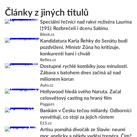
Články z jiných titulů
Speciální řečníci nad rakví režiséra Laurina
(†91): Rozbrečeli i dceru Sabinu
Blesk.cz
Kandidatura Karla Řehky do Senátu budí
pozdvižení. Ministr Zůna ho kritizuje,
konkurenti haní i chválí
Reflex.cz
Dostupné rychlé kombíky jsou minulostí.
Zábava s batohem dnes začíná až nad
milionem korun
Auto.cz
Hollywood hledá svého Naruta. Začal
celosvětový casting na hraný film
Poggers
Bankám v Česku tečou miliardy. Odborníci
vysvětlují, co stojí za jejich růstem
E15.cz
Artisu pomáhá divočák ze Slavie: neumí
moc anglicky a někdy vyděsí trenéra. Čím?