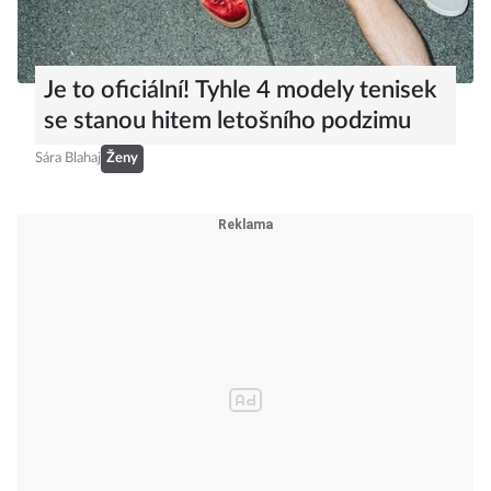
Je to oficiální! Tyhle 4 modely tenisek
se stanou hitem letošního podzimu
Sára Blahaj
Ženy