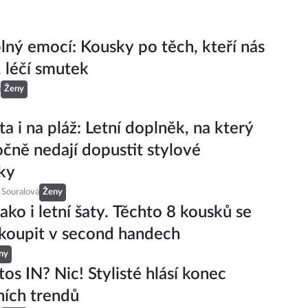
plný emocí: Kousky po těch, kteří nás
, léčí smutek
á
Ženy
a i na pláž: Letní doplněk, na který
čně nedají dopustit stylové
ky
 Souralová
Ženy
ako i letní šaty. Těchto 8 kousků se
 koupit v second handech
ny
tos IN? Nic! Stylisté hlásí konec
ních trendů