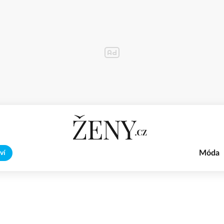
Móda
ví