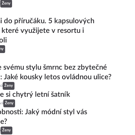
á
Ženy
si do příručáku. 5 kapsulových
 které využijete v resortu i
li
ny
 svému stylu šmrnc bez zbytečné
 Jaké kousky letos ovládnou ulice?
ná
Ženy
 si chytrý letní šatník
vá
Ženy
obnosti: Jaký módní styl vás
je?
á
Ženy