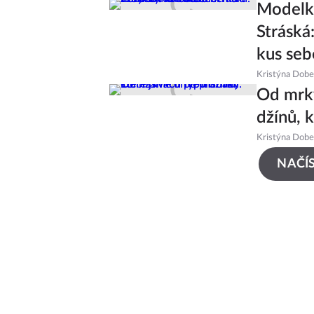
Modelk
Stráská
kus seb
Kristýna Dob
Od mrkv
džínů, 
Kristýna Dob
NAČÍS