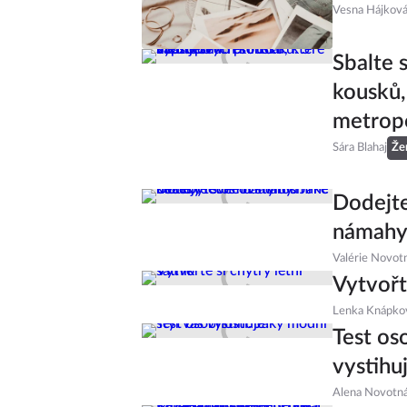
Vesna Hájkov
Sbalte 
kousků,
metropo
Sára Blahaj
Že
Dodejte
námahy:
Valérie Novot
Vytvořte
Lenka Knápko
Test os
vystihu
Alena Novotn