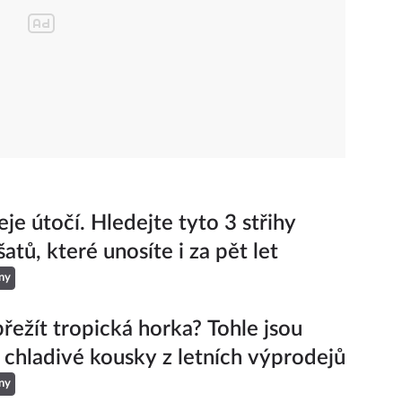
je útočí. Hledejte tyto 3 střihy
šatů, které unosíte i za pět let
ny
řežít tropická horka? Tohle jsou
í chladivé kousky z letních výprodejů
ny