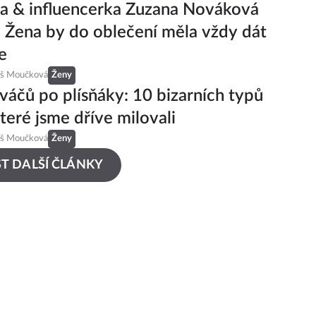
a & influencerka Zuzana Nováková
: Žena by do oblečení měla vždy dát
e
eš Moučková
Ženy
áčů po plísňáky: 10 bizarních typů
které jsme dříve milovali
eš Moučková
Ženy
T DALŠÍ ČLÁNKY