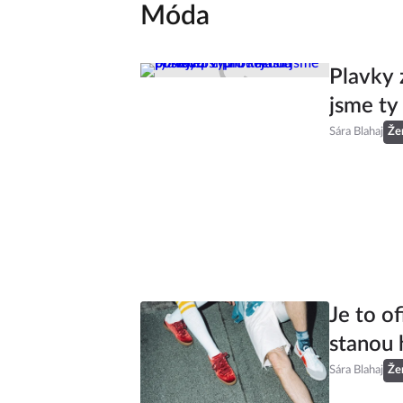
Móda
Plavky 
jsme ty
Sára Blahaj
Že
Je to of
stanou 
Sára Blahaj
Že