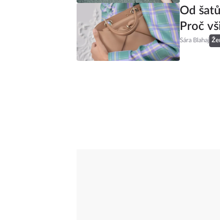
Od šatů
Proč vš
Sára Blahaj
Že