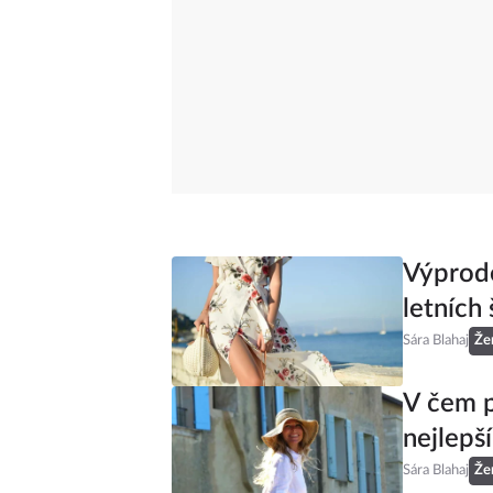
Výprode
letních 
Sára Blahaj
Že
V čem p
nejlepš
Sára Blahaj
Že