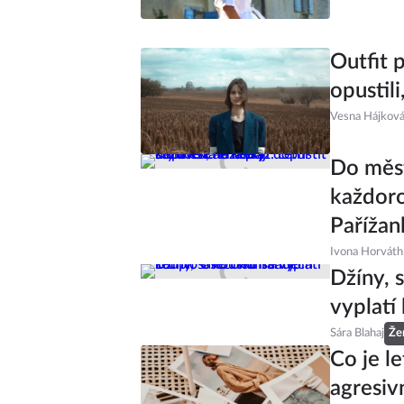
Outfit 
opustili
Vesna Hájkov
Do měst
každoro
Pařížan
Ivona Horváth
Džíny, s
vyplatí
Sára Blahaj
Že
Co je le
agresiv