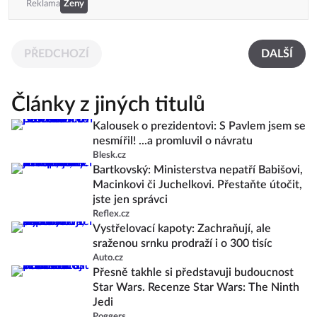
Reklama
Ženy
PŘEDCHOZÍ
DALŠÍ
Články z jiných titulů
Kalousek o prezidentovi: S Pavlem jsem se
nesmířil! ...a promluvil o návratu
Blesk.cz
Bartkovský: Ministerstva nepatří Babišovi,
Macinkovi či Juchelkovi. Přestaňte útočit,
jste jen správci
Reflex.cz
Vystřelovací kapoty: Zachraňují, ale
sraženou srnku prodraží i o 300 tisíc
Auto.cz
Přesně takhle si představuji budoucnost
Star Wars. Recenze Star Wars: The Ninth
Jedi
Poggers