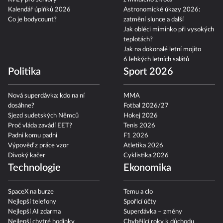
Kalendář úplňků 2026
Astronomické úkazy 2026:
Co je bodycount?
zatmění slunce a další
Jak obléci miminko při vysokých
teplotách?
Jak na dokonalé letní mojito
6 lehkých letních salátů
Politika
Sport 2026
Nová superdávka: kdo na ní
MMA
dosáhne?
Fotbal 2026/27
Sjezd sudetských Němců
Hokej 2026
Proč vláda zavádí EET?
Tenis 2026
Padni komu padni
F1 2026
Výpověď z práce vzor
Atletika 2026
Divoký kačer
Cyklistika 2026
Technologie
Ekonomika
SpaceX na burze
Temu a clo
Nejlepší telefony
Spořicí účty
Nejlepší AI zdarma
Superdávka – změny
Nejlepší chytré hodinky
Chybějící roky k důchodu