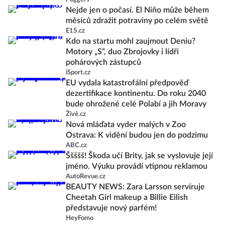
Nejde jen o počasí. El Niňo může během
měsíců zdražit potraviny po celém světě
E15.cz
Kdo na startu mohl zaujmout Deniu?
Motory „S“, duo Zbrojovky i lídři
pohárových zástupců
iSport.cz
EU vydala katastrofální předpověď
dezertifikace kontinentu. Do roku 2040
bude ohrožené celé Polabí a jih Moravy
Živě.cz
Nová mláďata vyder malých v Zoo
Ostrava: K vidění budou jen do podzimu
ABC.cz
Ššššš! Škoda učí Brity, jak se vyslovuje její
jméno. Výuku provádí vtipnou reklamou
AutoRevue.cz
BEAUTY NEWS: Zara Larsson servíruje
Cheetah Girl makeup a Billie Eilish
představuje nový parfém!
HeyFomo