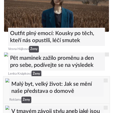
Outfit plný emocí: Kousky po těch,
kteří nás opustili, léčí smutek
Vesna Hájková
Ženy
Pět maminek zažilo proměnu a den
pro sebe, podívejte se na výsledek
Lenka Knápková
Ženy
Malý byt, velký život: Jak se mění
naše představa o domově
Reklama
Ženy
V tmavém závoji stylu aneb jaké jsou