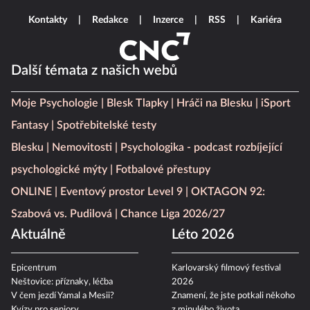
Kontakty
Redakce
Inzerce
RSS
Kariéra
Další témata z našich webů
Moje Psychologie
Blesk Tlapky
Hráči na Blesku
iSport
Fantasy
Spotřebitelské testy
Blesku
Nemovitosti
Psychologika - podcast rozbíjející
psychologické mýty
Fotbalové přestupy
ONLINE
Eventový prostor Level 9
OKTAGON 92:
Szabová vs. Pudilová
Chance Liga 2026/27
Aktuálně
Léto 2026
Epicentrum
Karlovarský filmový festival
Neštovice: příznaky, léčba
2026
V čem jezdí Yamal a Mesii?
Znamení, že jste potkali někoho
Kvízy pro seniory
z minulého života