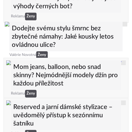
výhody černých bot?
Reklama
Ženy
Dodejte svému stylu šmrnc bez
zbytečné námahy: Jaké kousky letos
ovládnou ulice?
Valérie Novotná
Ženy
Mom jeans, balloon, nebo snad
skinny? Nejmódnější modely džín pro
každou příležitost
Reklama
Ženy
Reserved a jarní dámské stylizace –
uvědomělý přístup k sezónnímu
šatníku