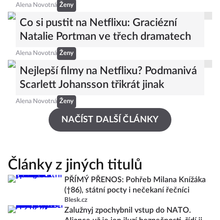
Alena Novotná
Ženy
Co si pustit na Netflixu: Graciézní
Natalie Portman ve třech dramatech
Alena Novotná
Ženy
Nejlepší filmy na Netflixu? Podmanivá
Scarlett Johansson třikrát jinak
Alena Novotná
Ženy
NAČÍST DALŠÍ ČLÁNKY
Články z jiných titulů
PŘÍMÝ PŘENOS: Pohřeb Milana Knížáka
(†86), státní pocty i nečekaní řečníci
Blesk.cz
Zalužnyj zpochybnil vstup do NATO.