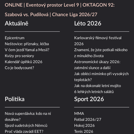
ONLINE
Eventový prostor Level 9
OKTAGON 92:
Szabová vs. Pudilová
Chance Liga 2026/27
Aktuálně
Léto 2026
Epicentrum
Karlovarský filmový festival
Neštovice: příznaky, léčba
2026
V čem jezdí Yamal a Mesii?
Znamení, že jste potkali někoho
Kvízy pro seniory
z minulého života
Kalendář úplňků 2026
Astronomické úkazy 2026:
Co je bodycount?
zatmění slunce a další
Jak obléci miminko při vysokých
teplotách?
Jak na dokonalé letní mojito
6 lehkých letních salátů
Politika
Sport 2026
Nová superdávka: kdo na ní
MMA
dosáhne?
Fotbal 2026/27
Sjezd sudetských Němců
Hokej 2026
Proč vláda zavádí EET?
Tenis 2026