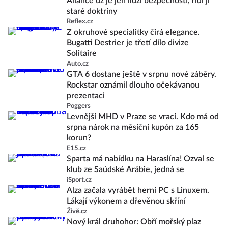
Aliance už je jen iluzí bezpečnosti, řídí ji
staré doktríny
Reflex.cz
Z okruhové specialitky čirá elegance.
Bugatti Destrier je třetí dílo divize
Solitaire
Auto.cz
GTA 6 dostane ještě v srpnu nové záběry.
Rockstar oznámil dlouho očekávanou
prezentaci
Poggers
Levnější MHD v Praze se vrací. Kdo má od
srpna nárok na měsíční kupón za 165
korun?
E15.cz
Sparta má nabídku na Haraslína! Ozval se
klub ze Saúdské Arábie, jedná se
iSport.cz
Alza začala vyrábět herní PC s Linuxem.
Lákají výkonem a dřevěnou skříní
Živě.cz
Nový král druhohor: Obří mořský plaz