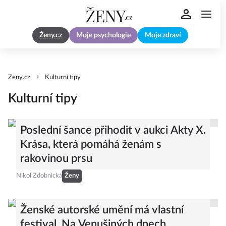
Ženy.cz
Moje psychologie
Moje zdraví
Zeny.cz
Kulturní tipy
Kulturní tipy
Poslední šance přihodit v aukci Akty X.
Krása, která pomáhá ženám s
rakovinou prsu
Nikol Zdobnická
Ženy
Ženské autorské umění má vlastní
festival. Na Venušiných dnech