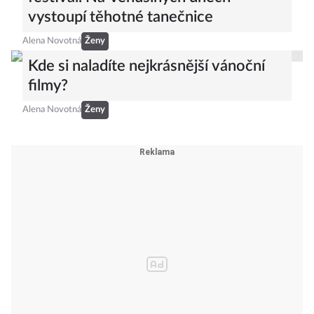
vystoupí těhotné tanečnice
Alena Novotná
Ženy
Kde si naladíte nejkrásnější vánoční
filmy?
Alena Novotná
Ženy