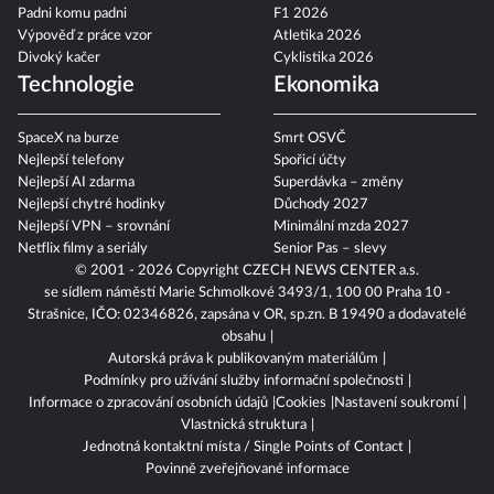
Padni komu padni
F1 2026
Výpověď z práce vzor
Atletika 2026
Divoký kačer
Cyklistika 2026
Technologie
Ekonomika
SpaceX na burze
Smrt OSVČ
Nejlepší telefony
Spořicí účty
Nejlepší AI zdarma
Superdávka – změny
Nejlepší chytré hodinky
Důchody 2027
Nejlepší VPN – srovnání
Minimální mzda 2027
Netflix filmy a seriály
Senior Pas – slevy
© 2001 - 2026 Copyright
CZECH NEWS CENTER a.s.
se sídlem náměstí Marie Schmolkové 3493/1, 100 00 Praha 10 -
Strašnice, IČO: 02346826, zapsána v OR, sp.zn. B 19490 a dodavatelé
obsahu
Autorská práva k publikovaným materiálům
Podmínky pro užívání služby informační společnosti
Informace o zpracování osobních údajů
Cookies
Nastavení soukromí
Vlastnická struktura
Jednotná kontaktní místa / Single Points of Contact
Povinně zveřejňované informace