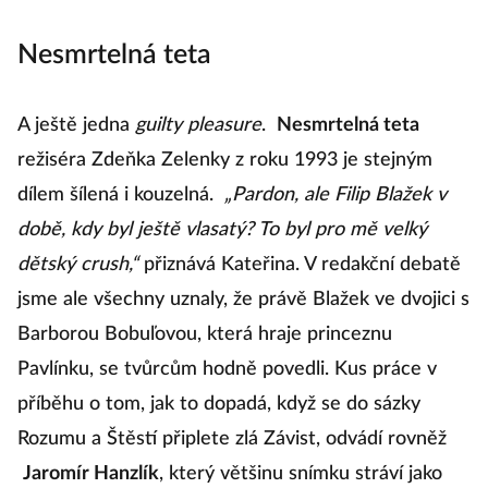
Nesmrtelná teta
A ještě jedna
guilty pleasure
.
Nesmrtelná teta
režiséra Zdeňka Zelenky z roku 1993 je stejným
dílem šílená i kouzelná.
„Pardon, ale Filip Blažek v
době, kdy byl ještě vlasatý? To byl pro mě velký
dětský crush,“
přiznává Kateřina. V redakční debatě
jsme ale všechny uznaly, že právě Blažek ve dvojici s
Barborou Bobuľovou, která hraje princeznu
Pavlínku, se tvůrcům hodně povedli. Kus práce v
příběhu o tom, jak to dopadá, když se do sázky
Rozumu a Štěstí připlete zlá Závist, odvádí rovněž
Jaromír Hanzlík
, který většinu snímku stráví jako