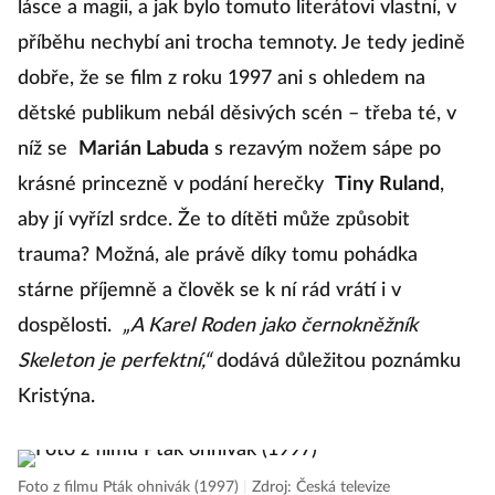
lásce a magii, a jak bylo tomuto literátovi vlastní, v
příběhu nechybí ani trocha temnoty. Je tedy jedině
dobře, že se film z roku 1997 ani s ohledem na
dětské publikum nebál děsivých scén – třeba té, v
níž se
Marián Labuda
s rezavým nožem sápe po
krásné princezně v podání herečky
Tiny Ruland
,
aby jí vyřízl srdce. Že to dítěti může způsobit
trauma? Možná, ale právě díky tomu pohádka
stárne příjemně a člověk se k ní rád vrátí i v
dospělosti.
„A Karel Roden jako černokněžník
Skeleton je perfektní,“
dodává důležitou poznámku
Kristýna.
Foto z filmu Pták ohnivák (1997)
|
Zdroj: Česká televize