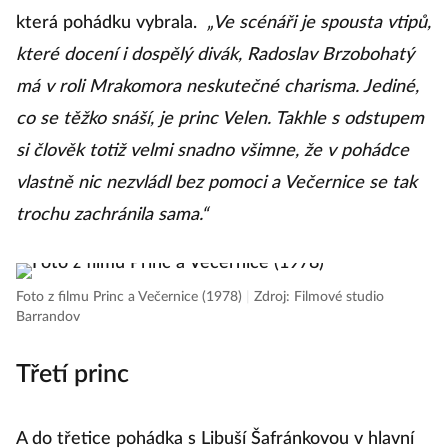
která pohádku vybrala.
„Ve scénáři je spousta vtipů,
které docení i dospělý divák, Radoslav Brzobohatý
má v roli Mrakomora neskutečné charisma. Jediné,
co se těžko snáší, je princ Velen. Takhle s odstupem
si člověk totiž velmi snadno všimne, že v pohádce
vlastně nic nezvládl bez pomoci a Večernice se tak
trochu zachránila sama.“
Foto z filmu Princ a Večernice (1978)
|
Zdroj: Filmové studio
Barrandov
Třetí princ
A do třetice pohádka s Libuší Šafránkovou v hlavní