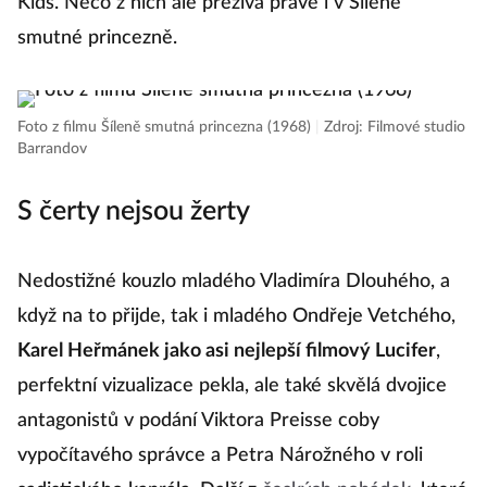
Kids. Něco z nich ale přežívá právě i v Šíleně
smutné princezně.
Foto z filmu Šíleně smutná princezna (1968)
|
Zdroj: Filmové studio
Barrandov
S čerty nejsou žerty
Nedostižné kouzlo mladého Vladimíra Dlouhého, a
když na to přijde, tak i mladého Ondřeje Vetchého,
Karel Heřmánek jako asi nejlepší filmový Lucifer
,
perfektní vizualizace pekla, ale také skvělá dvojice
antagonistů v podání Viktora Preisse coby
vypočítavého správce a Petra Nárožného v roli