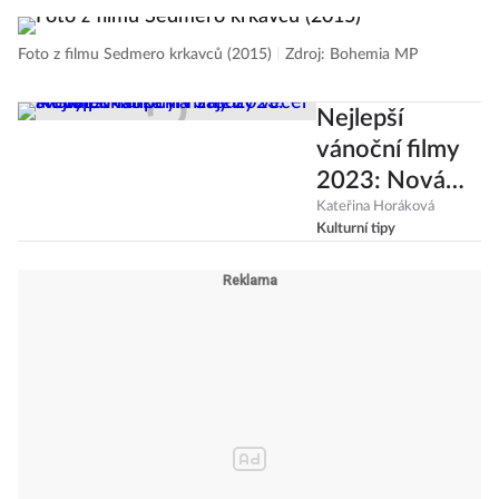
Foto z filmu Sedmero krkavců (2015)
|
Zdroj: Bohemia MP
Nejlepší
vánoční filmy
2023: Nová
pohádka na
Kateřina Horáková
Kulturní tipy
Štědrý večer a
Eddie Murphy
v zajetí
světýlek