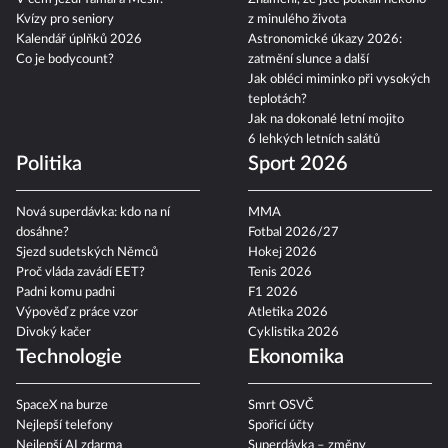
Kvízy pro seniory
z minulého života
Kalendář úplňků 2026
Astronomické úkazy 2026:
Co je bodycount?
zatmění slunce a další
Jak obléci miminko při vysokých
teplotách?
Jak na dokonalé letní mojito
6 lehkých letních salátů
Politika
Sport 2026
Nová superdávka: kdo na ní
MMA
dosáhne?
Fotbal 2026/27
Sjezd sudetských Němců
Hokej 2026
Proč vláda zavádí EET?
Tenis 2026
Padni komu padni
F1 2026
Výpověď z práce vzor
Atletika 2026
Divoký kačer
Cyklistika 2026
Technologie
Ekonomika
SpaceX na burze
Smrt OSVČ
Nejlepší telefony
Spořicí účty
Nejlepší AI zdarma
Superdávka – změny