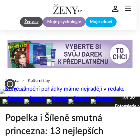
Ženy.cz
Moje psychologie
Moje zdraví
Zeny.cz
Kulturní tipy
30
Fotogalerie
Popelka i Šíleně smutná
princezna: 13 nejlepších