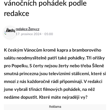
vánočních pohádek podle
redakce
redakce Ženy.cz
·
17. prosince 2024
05:00
K českým Vánocům kromě kapra a bramborového
salátu neodmyslitelně patří také pohádky. Tři oříšky
pro Popelku, S čerty nejsou žerty nebo třeba Šíleně
smutná princezna jsou televizními stálicemi, které si
mnozí z nás každoročně rádi připomínají. V redakci
jsme vybrali třináct filmových pohádek, na něž
nedáme dopustit. Které máte nejraději vy?