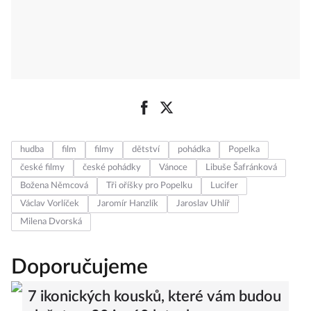
hudba
film
filmy
dětství
pohádka
Popelka
české filmy
české pohádky
Vánoce
Libuše Šafránková
Božena Němcová
Tři oříšky pro Popelku
Lucifer
Václav Vorlíček
Jaromír Hanzlík
Jaroslav Uhlíř
Milena Dvorská
Doporučujeme
7 ikonických kousků, které vám budou