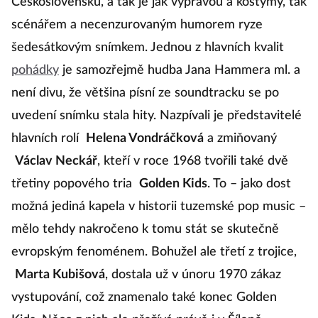
Československu, a tak je jak výpravou a kostýmy, tak
scénářem a necenzurovaným humorem ryze
šedesátkovým snímkem. Jednou z hlavních kvalit
pohádky
je samozřejmě hudba Jana Hammera ml. a
není divu, že většina písní ze soundtracku se po
uvedení snímku stala hity. Nazpívali je představitelé
hlavních rolí
Helena Vondráčková
a zmiňovaný
Václav Neckář
, kteří v roce 1968 tvořili také dvě
třetiny popového tria
Golden Kids
. To – jako dost
možná jediná kapela v historii tuzemské pop music –
mělo tehdy nakročeno k tomu stát se skutečně
evropským fenoménem. Bohužel ale třetí z trojice,
Marta Kubišová
, dostala už v únoru 1970 zákaz
vystupování, což znamenalo také konec Golden