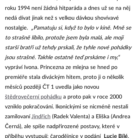
roku 1994 není žádná hitparáda a dnes už se na něj
nedá dívat jinak než s velkou dávkou shovívavé
nostalgie.
„Pamatuju si, když to bylo v kině. Mně se
to strašně líbilo, protože jsem byla malá, ale moji
starší bratři už tehdy prskali, že tyhle nové pohádky
jsou strašné. Takhle ostatně teď prskáme i my,“
vypráví Ivona. Princezna ze mlejna se hned po
premiéře stala diváckým hitem, proto ji o několik
měsíců později ČT 1 uvedla jako novou
štědrovečerní pohádku
a proto pak v roce 2000
vzniklo pokračování. Ikonickými se nicméně nestali
zamilovaní
Jindřich
(Radek Valenta) a Eliška (Andrea
Černá), ale spíše nadpřirozené postavy, které v
příběhu vystupují: čarodějnice v podání
Lucie Bílé
,