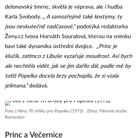
delonovský šmrnc, skvělá je výprava, ale i hudba
Karla Svobody. „
A samozřejmě také kostýmy, ty
jsou neskutečně nadčasové,“
podotýká redaktorka
Ženy.cz Ivona Horváth Souralová, kterou na snímku
baví také dynamika ústřední dvojice.
„Princ je
klučík, zatímco z Libuše vyzařuje moudrost. Asi bych
ale nechtěla vidět, jak se jim dařilo dál, podle mě by
totiž Popelka docela brzy pochopila, že si vzala
jelimana,“
dodává.
Foto z filmu Tři oříšky pro Popelku (1973)
|
Zdroj: Filmové studio
Barrandov
Princ a Večernice