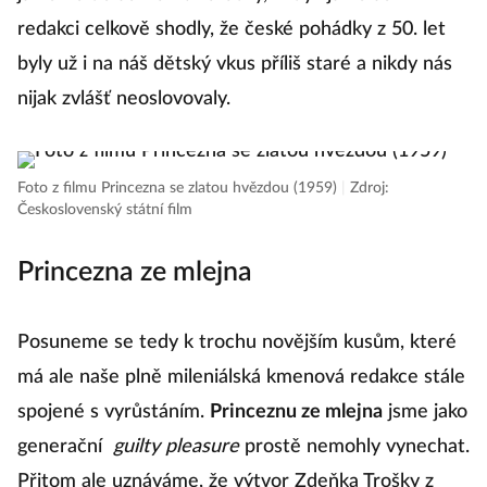
redakci celkově shodly, že české pohádky z 50. let
byly už i na náš dětský vkus příliš staré a nikdy nás
nijak zvlášť neoslovovaly.
Foto z filmu Princezna se zlatou hvězdou (1959)
|
Zdroj:
Československý státní film
Princezna ze mlejna
Posuneme se tedy k trochu novějším kusům, které
má ale naše plně mileniálská kmenová redakce stále
spojené s vyrůstáním.
Princeznu ze mlejna
jsme jako
generační
guilty pleasure
prostě nemohly vynechat.
Přitom ale uznáváme, že výtvor Zdeňka Trošky z