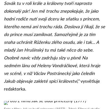
Sovák tu v roli krále a královny tvoří naprosto
dokonalý pár! Jen mě trochu znepokojuje, že jako
hodní rodiče nutí svoji dceru ke sňatku s princem,
kterého nemá ani trochu ráda. Doslova jí říkají, že se
do prince musí zamilovat. Samozřejmě je za tím
snaha uchránit Růženku zlého osudu, ale i tak… A
mladý Jan Hrušínský tu má také něco do sebe.
Osobně navíc vždy zadržuju slzy u písně Na
sedmém lánu od Heleny Vondráčkové, která hraje
ve scéně, v níž Václav Postránecký jako čeledín
Jakub objevuje zakleté spící království,“
vysvětluje
redaktorka.