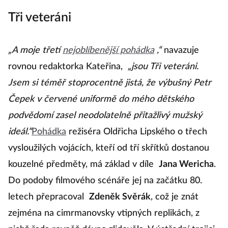
Tři veteráni
„A moje třetí
nejoblíbenější pohádka
,“
navazuje
rovnou redaktorka Kateřina,
„jsou Tři veteráni.
Jsem si téměř stoprocentně jistá, že výbušný Petr
Čepek v červené uniformě do mého dětského
podvědomí zasel neodolatelně přitažlivý mužský
ideál.“
Pohádka
režiséra Oldřicha Lipského o třech
vysloužilých vojácích, kteří od tří skřítků dostanou
kouzelné předměty, má základ v díle
Jana Wericha
.
Do podoby filmového scénáře jej na začátku 80.
letech přepracoval
Zdeněk Svěrák
, což je znát
zejména na cimrmanovsky vtipných replikách, z