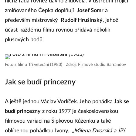
nichž řada rovněž dávno zlidověla. V ústřední trojici
zmiňovaného Čepka doplňují
Josef Somr
a
především mistrovský
Rudolf Hrušínský
, jehož
účast každému filmu rovnou přidává několik
plusových bodů.
Foto z filmu Tři veteráni (1983)
|
Zdroj: Filmové studio Barrandov
Jak se budí princezny
A ještě jednou Václav Vorlíček. Jeho pohádka
Jak se
budí princezny
z roku 1977 je československou
filmovou variací na Šípkovou Růženku a také
oblíbenou pohádkou Ivony.
„Milena Dvorská a Jiří