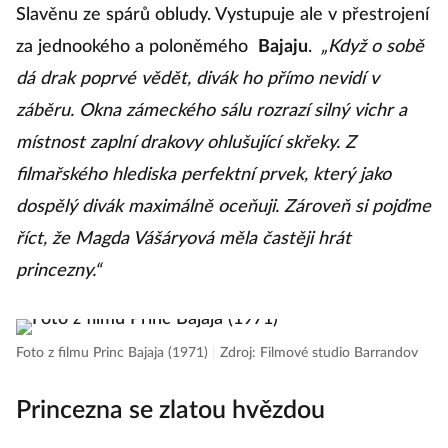
Slavěnu ze spárů obludy. Vystupuje ale v přestrojení
za jednookého a poloněmého
Bajaju
.
„Když o sobě
dá drak poprvé vědět, divák ho přímo nevidí v
záběru. Okna zámeckého sálu rozrazí silný vichr a
místnost zaplní drakovy ohlušující skřeky. Z
filmařského hlediska perfektní prvek, který jako
dospělý divák maximálně oceňuji. Zároveň si pojďme
říct, že Magda Vášáryová měla častěji hrát
princezny.“
Foto z filmu Princ Bajaja (1971)
|
Zdroj: Filmové studio Barrandov
Princezna se zlatou hvězdou