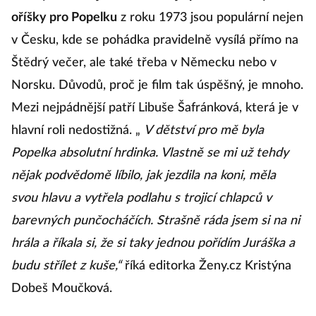
oříšky pro Popelku
z roku 1973 jsou populární nejen
v Česku, kde se pohádka pravidelně vysílá přímo na
Štědrý večer, ale také třeba v Německu nebo v
Norsku. Důvodů, proč je film tak úspěšný, je mnoho.
Mezi nejpádnější patří Libuše Šafránková, která je v
hlavní roli nedostižná. „
V dětství pro mě byla
Popelka absolutní hrdinka. Vlastně se mi už tehdy
nějak podvědomě líbilo, jak jezdila na koni, měla
svou hlavu a vytřela podlahu s trojicí chlapců v
barevných punčocháčích. Strašně ráda jsem si na ni
hrála a říkala si, že si taky jednou pořídím Juráška a
budu střílet z kuše,“
říká editorka Ženy.cz Kristýna
Dobeš Moučková.