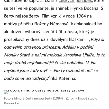
sadistického kaprála. Další z
českých pohádek
, které
se těší velké popularitě, je snímek Hynka Bočana
S
čerty nejsou žerty
. Film vznikl v roce 1984 na
motivy příběhu Boženy Němcové, k dokonalosti ho
ale dovedl výborný scénář Jiřího Justa, který je
prošpikovaný dnes už zlidovělými hláškami.
„Když si
odmyslím otravnou princeznu Adélku v podání
Moniky Staré a naivní melodie Jaroslava Uhlíře, je to
moje druhá nejoblíbenější česká pohádka. U ,Na
myšlení jsme tady my!‘ – ,No ty rozhodně ne!‘ se
budu smát asi vždycky,“
říká Kateřina.
Foto z filmu S čerty nejsou žerty (1984)
|
Zdroj: Filmové studio
Barrandov