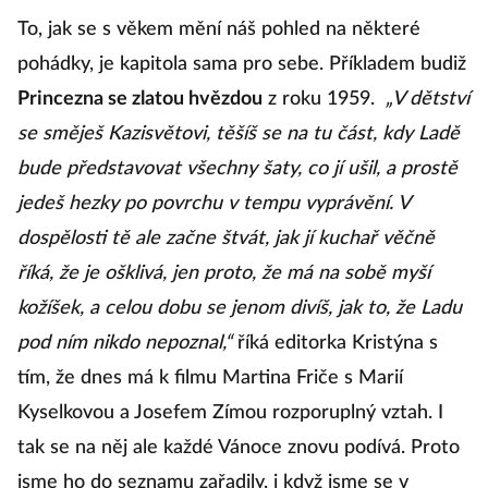
To, jak se s věkem mění náš pohled na některé
pohádky, je kapitola sama pro sebe. Příkladem budiž
Princezna se zlatou hvězdou
z roku 1959.
„V dětství
se směješ Kazisvětovi, těšíš se na tu část, kdy Ladě
bude představovat všechny šaty, co jí ušil, a prostě
jedeš hezky po povrchu v tempu vyprávění. V
dospělosti tě ale začne štvát, jak jí kuchař věčně
říká, že je ošklivá, jen proto, že má na sobě myší
kožíšek, a celou dobu se jenom divíš, jak to, že Ladu
pod ním nikdo nepoznal,“
říká editorka Kristýna s
tím, že dnes má k filmu Martina Friče s Marií
Kyselkovou a Josefem Zímou rozporuplný vztah. I
tak se na něj ale každé Vánoce znovu podívá. Proto
jsme ho do seznamu zařadily, i když jsme se v