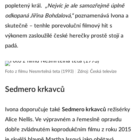
popletený král.
„Nejvíc je ale samozřejmě úplně
odkopaná Jiřina Bohdalová,“
poznamenává Ivona a
skutečně – tenhle porevoluční filmový hit s
výkonem zasloužilé české herečky prostě stojí a
padá.
Foto z filmu Nesmrtelná teta (1993)
|
Zdroj: Česká televize
Sedmero krkavců
Ivona doporučuje také
Sedmero krkavců
režisérky
Alice Nellis. Ve výpravném a řemeslně opravdu
dobře zvládnutém koprodukčním filmu z roku 2015
je skvělá hlavně Martha Issová jako obětavá