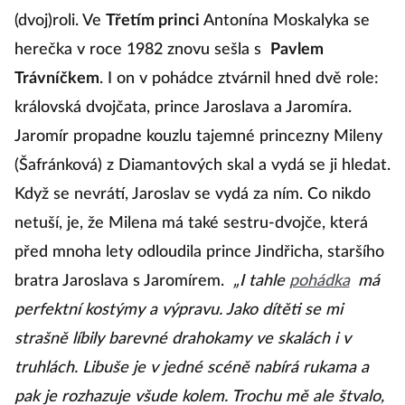
(dvoj)roli. Ve
Třetím princi
Antonína Moskalyka se
herečka v roce 1982 znovu sešla s
Pavlem
Trávníčkem
. I on v pohádce ztvárnil hned dvě role:
královská dvojčata, prince Jaroslava a Jaromíra.
Jaromír propadne kouzlu tajemné princezny Mileny
(Šafránková) z Diamantových skal a vydá se ji hledat.
Když se nevrátí, Jaroslav se vydá za ním. Co nikdo
netuší, je, že Milena má také sestru-dvojče, která
před mnoha lety odloudila prince Jindřicha, staršího
bratra Jaroslava s Jaromírem.
„I tahle
pohádka
má
perfektní kostýmy a výpravu. Jako dítěti se mi
strašně líbily barevné drahokamy ve skalách i v
truhlách. Libuše je v jedné scéně nabírá rukama a
pak je rozhazuje všude kolem. Trochu mě ale štvalo,