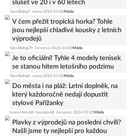
slušet ve 20 i v 60 letech
Sára Blahaj
7. srpna 2026 03:00
Móda
V čem přežít tropická horka? Tohle
jsou nejlepší chladivé kousky z letních
výprodejů
Sára Blahaj
29. července 2026 03:00
Móda
Je to oficiální! Tyhle 4 modely tenisek
se stanou hitem letošního podzimu
Sára Blahaj
4. srpna 2026 03:00
Móda
Do města i na pláž: Letní doplněk, na
který každoročně nedají dopustit
stylové Pařížanky
Ivona Horváth Souralová
8. července 2024 03:00
Móda
Plavky z výprodejů na poslední chvíli?
Našli jsme ty nejlepší pro každou