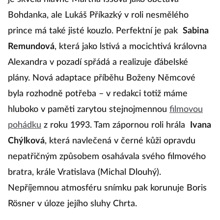
Bohdanka, ale Lukáš Příkazký v roli nesmělého
prince má také jisté kouzlo. Perfektní je pak
Sabina
Remundová
, která jako lstivá a mocichtivá královna
Alexandra v pozadí spřádá a realizuje ďábelské
plány. Nová adaptace příběhu Boženy Němcové
byla rozhodně potřeba – v redakci totiž máme
hluboko v paměti zarytou stejnojmennou
filmovou
pohádku
z roku 1993. Tam zápornou roli hrála
Ivana
Chýlková
, která navlečená v černé kůži opravdu
nepatřičným způsobem osahávala svého filmového
bratra, krále Vratislava (Michal Dlouhý).
Nepříjemnou atmosféru snímku pak korunuje Boris
Rösner v úloze jejího sluhy Chrta.