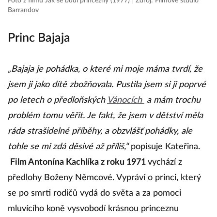
Foto z filmu Jak se budí princezny (1977)
|
Zdroj: Filmové studio
Barrandov
Princ Bajaja
„Bajaja je pohádka, o které mi moje máma tvrdí, že
jsem ji jako dítě zbožňovala. Pustila jsem si ji poprvé
po letech o předloňských
Vánocích
a mám trochu
problém tomu věřit. Je fakt, že jsem v dětství měla
ráda strašidelné příběhy, a obzvlášť pohádky, ale
tohle se mi zdá děsivé až příliš,“
popisuje Kateřina.
Film Antonína Kachlíka z roku 1971
vychází z
předlohy Boženy Němcové. Vypráví o princi, který
se po smrti rodičů vydá do světa a za pomoci
mluvícího koně vysvobodí krásnou princeznu