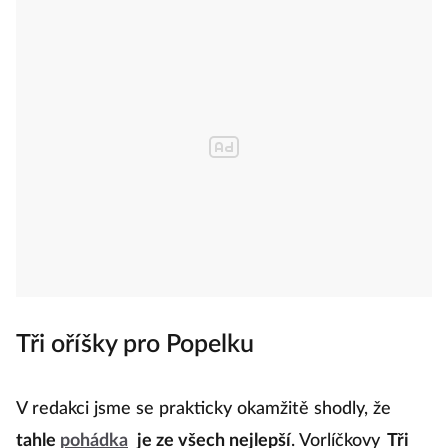
Tři oříšky pro Popelku
V redakci jsme se prakticky okamžitě shodly, že
tahle
pohádka
je ze všech nejlepší
. Vorlíčkovy
Tři