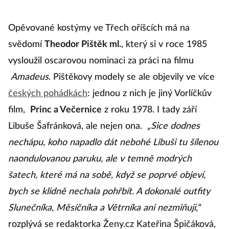
Opěvované kostýmy ve Třech oříšcích má na
svědomí
Theodor Pištěk ml.
, který si v roce 1985
vysloužil oscarovou nominaci za práci na filmu
Amadeus
. Pištěkovy modely se ale objevily ve více
českých pohádkách
: jednou z nich je jiný Vorlíčkův
film,
Princ a Večernice
z roku 1978. I tady září
Libuše Šafránková, ale nejen ona.
„Sice dodnes
nechápu, koho napadlo dát nebohé Libuši tu šílenou
naondulovanou paruku, ale v temně modrých
šatech, které má na sobě, když se poprvé objeví,
bych se klidně nechala pohřbít. A dokonalé outfity
Slunečníka, Měsíčníka a Větrníka ani nezmiňuji,“
rozplývá se redaktorka Ženy.cz Kateřina Špičáková,