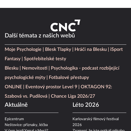
Další témata z našich webů
Moje Psychologie
Blesk Tlapky
Hráči na Blesku
iSport
Fantasy
Spotřebitelské testy
Blesku
Nemovitosti
Psychologika - podcast rozbíjející
psychologické mýty
Fotbalové přestupy
ONLINE
Eventový prostor Level 9
OKTAGON 92:
Szabová vs. Pudilová
Chance Liga 2026/27
Aktuálně
Léto 2026
Epicentrum
Karlovarský filmový festival
Neštovice: příznaky, léčba
2026
V čem jezdí Yamal a Mesii?
Znamení, že jste potkali někoho