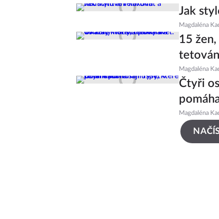
Jak sty
Magdaléna Ka
15 žen,
tetován
Magdaléna Ka
Čtyři o
pomáhaj
Magdaléna Ka
NAČÍS