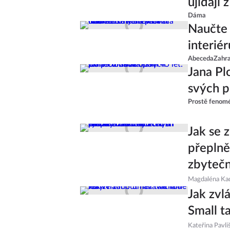
ujídají 
Dáma
Naučte 
interié
AbecedaZahr
Jana Pl
svých p
Prostě fenom
Jak se 
přeplně
zbyteč
Magdaléna Ka
Jak zvl
Small t
Kateřina Pavli