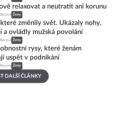
lově relaxovat a neutratit ani korunu
dlecová
Ženy
 které změnily svět. Ukázaly nohy,
í a ovládly mužská povolání
dlecová
Ženy
sobnostní rysy, které ženám
í uspět v podnikání
dlecová
Ženy
T DALŠÍ ČLÁNKY