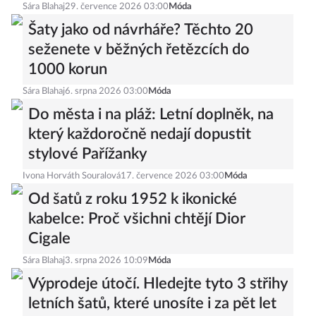
Sára Blahaj
29. července 2026 03:00
Móda
Šaty jako od návrháře? Těchto 20
seženete v běžných řetězcích do
1000 korun
Sára Blahaj
6. srpna 2026 03:00
Móda
Do města i na pláž: Letní doplněk, na
který každoročně nedají dopustit
stylové Pařížanky
Ivona Horváth Souralová
17. července 2026 03:00
Móda
Od šatů z roku 1952 k ikonické
kabelce: Proč všichni chtějí Dior
Cigale
Sára Blahaj
3. srpna 2026 10:09
Móda
Výprodeje útočí. Hledejte tyto 3 střihy
letních šatů, které unosíte i za pět let