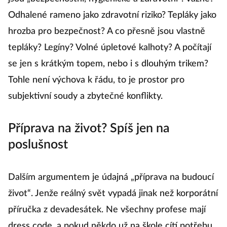
Odhalené rameno jako zdravotní riziko? Tepláky jako
hrozba pro bezpečnost? A co přesně jsou vlastně
tepláky? Legíny? Volné úpletové kalhoty? A počítají
se jen s krátkým topem, nebo i s dlouhým trikem?
Tohle není výchova k řádu, to je prostor pro
subjektivní soudy a zbytečné konflikty.
Příprava na život? Spíš jen na
poslušnost
Dalším argumentem je údajná „příprava na budoucí
život“. Jenže reálný svět vypadá jinak než korporátní
příručka z devadesátek. Ne všechny profese mají
dress code, a pokud někdo už na škole cítí potřebu