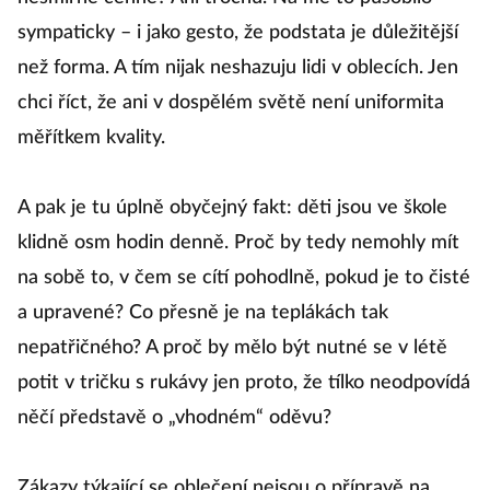
sympaticky – i jako gesto, že podstata je důležitější
než forma. A tím nijak neshazuju lidi v oblecích. Jen
chci říct, že ani v dospělém světě není uniformita
měřítkem kvality.
A pak je tu úplně obyčejný fakt: děti jsou ve škole
klidně osm hodin denně. Proč by tedy nemohly mít
na sobě to, v čem se cítí pohodlně, pokud je to čisté
a upravené? Co přesně je na teplákách tak
nepatřičného? A proč by mělo být nutné se v létě
potit v tričku s rukávy jen proto, že tílko neodpovídá
něčí představě o „vhodném“ oděvu?
Zákazy týkající se oblečení nejsou o přípravě na