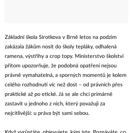
Základní škola Sirotkova v Brně letos na podzim
zakázala žákům nosit do školy tepláky, odhalená
ramena, výstřihy a crop topy. Ministerstvo školství
přitom upozorňuje, že podobná opatření nejsou
právně vymahatelná, a sporných momentů je kolem
celého rozhodnutí víc než dost – od právních přes
praktické až po etické. Já se ale chci primárně
zastavit u jednoho z nich, který považuji za
nejcitlivější: u práva být sami sebou.
Když vyrůstáte, objevujete, kým jste. Poznáváte, co