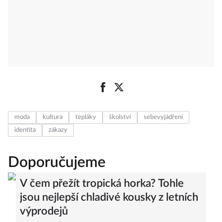
moda
kultura
tepláky
školství
sebevyjádření
identita
zákazy
Doporučujeme
V čem přežít tropická horka? Tohle
jsou nejlepší chladivé kousky z letních
výprodejů