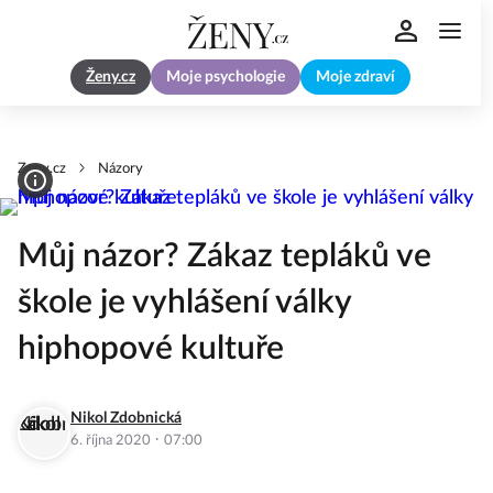
Ženy.cz
Moje psychologie
Moje zdraví
Zeny.cz
Názory
Můj názor? Zákaz tepláků ve
škole je vyhlášení války
hiphopové kultuře
Nikol Zdobnická
·
6. října 2020
07:00