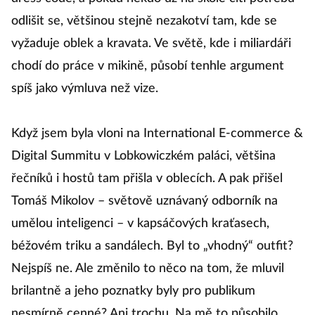
odlišit se, většinou stejně nezakotví tam, kde se
vyžaduje oblek a kravata. Ve světě, kde i miliardáři
chodí do práce v mikině, působí tenhle argument
spíš jako výmluva než vize.
Když jsem byla vloni na International E-commerce &
Digital Summitu v Lobkowiczkém paláci, většina
řečníků i hostů tam přišla v oblecích. A pak přišel
Tomáš Mikolov – světově uznávaný odborník na
umělou inteligenci – v kapsáčových kraťasech,
béžovém triku a sandálech. Byl to „vhodný“ outfit?
Nejspíš ne. Ale změnilo to něco na tom, že mluvil
brilantně a jeho poznatky byly pro publikum
nesmírně cenné? Ani trochu. Na mě to působilo