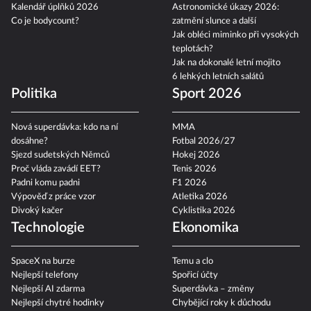
Kalendář úplňků 2026
Astronomické úkazy 2026:
Co je bodycount?
zatmění slunce a další
Jak obléci miminko při vysokých
teplotách?
Jak na dokonalé letní mojito
6 lehkých letních salátů
Politika
Sport 2026
Nová superdávka: kdo na ní
MMA
dosáhne?
Fotbal 2026/27
Sjezd sudetských Němců
Hokej 2026
Proč vláda zavádí EET?
Tenis 2026
Padni komu padni
F1 2026
Výpověď z práce vzor
Atletika 2026
Divoký kačer
Cyklistika 2026
Technologie
Ekonomika
SpaceX na burze
Temu a clo
Nejlepší telefony
Spořicí účty
Nejlepší AI zdarma
Superdávka – změny
Nejlepší chytré hodinky
Chybějící roky k důchodu