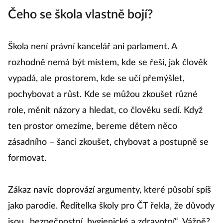
Čeho se škola vlastně bojí?
Škola není právní kancelář ani parlament. A
rozhodně nemá být místem, kde se řeší, jak člověk
vypadá, ale prostorem, kde se učí přemýšlet,
pochybovat a růst. Kde se můžou zkoušet různé
role, měnit názory a hledat, co člověku sedí. Když
ten prostor omezíme, bereme dětem něco
zásadního – šanci zkoušet, chybovat a postupně se
formovat.
Zákaz navíc doprovází argumenty, které působí spíš
jako parodie. Ředitelka školy pro ČT řekla, že důvody
jsou „bezpečnostní, hygienické a zdravotní“. Vážně?