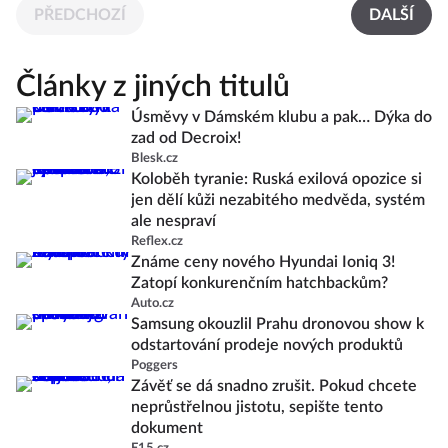
PŘEDCHOZÍ
DALŠÍ
Články z jiných titulů
Úsměvy v Dámském klubu a pak… Dýka do
zad od Decroix!
Blesk.cz
Koloběh tyranie: Ruská exilová opozice si
jen dělí kůži nezabitého medvěda, systém
ale nespraví
Reflex.cz
Známe ceny nového Hyundai Ioniq 3!
Zatopí konkurenčním hatchbackům?
Auto.cz
Samsung okouzlil Prahu dronovou show k
odstartování prodeje nových produktů
Poggers
Závěť se dá snadno zrušit. Pokud chcete
neprůstřelnou jistotu, sepište tento
dokument