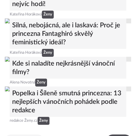
nejvíc hodí!
Kateřina Horáková
Ženy
Silná, nebojácná, ale i laskavá: Proč je
princezna Fantaghiró skvělý
feministický ideál?
Kateřina Horáková
Ženy
Kde si naladíte nejkrásnější vánoční
filmy?
Alena Novotná
Ženy
Popelka i Šíleně smutná princezna: 13
nejlepších vánočních pohádek podle
redakce
redakce Ženy.cz
Ženy