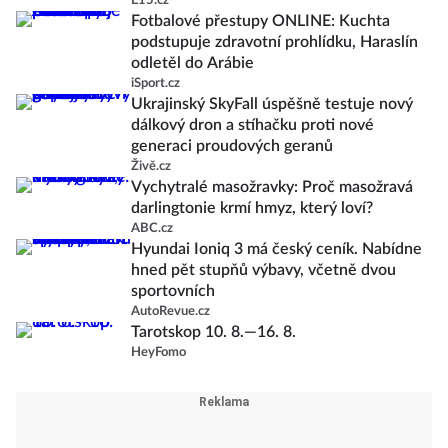
E15.cz
Fotbalové přestupy ONLINE: Kuchta
podstupuje zdravotní prohlídku, Haraslín
odletěl do Arábie
iSport.cz
Ukrajinský SkyFall úspěšně testuje nový
dálkový dron a stíhačku proti nové
generaci proudových geranů
Živě.cz
Vychytralé masožravky: Proč masožravá
darlingtonie krmí hmyz, který loví?
ABC.cz
Hyundai Ioniq 3 má český ceník. Nabídne
hned pět stupňů výbavy, včetně dvou
sportovních
AutoRevue.cz
Tarotskop 10. 8.—16. 8.
HeyFomo