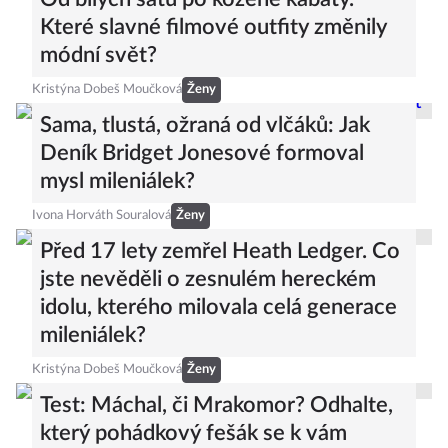
Které slavné filmové outfity změnily
módní svět?
Kristýna Dobeš Moučková
Ženy
Sama, tlustá, ožraná od vlčáků: Jak
Deník Bridget Jonesové formoval
mysl mileniálek?
Ivona Horváth Souralová
Ženy
Před 17 lety zemřel Heath Ledger. Co
jste nevěděli o zesnulém hereckém
idolu, kterého milovala celá generace
mileniálek?
Kristýna Dobeš Moučková
Ženy
Test: Máchal, či Mrakomor? Odhalte,
který pohádkový fešák se k vám