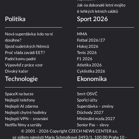
Jak na dokonalé letní mojito
6 lehkých letních salátů
Politika
Sport 2026
Nová superdávka: kdo na ní
MMA
dosáhne?
Fotbal 2026/27
Sjezd sudetských Němců
Hokej 2026
Proč vláda zavádí EET?
Tenis 2026
Padni komu padni
F1 2026
Výpověď z práce vzor
Atletika 2026
Divoký kačer
Cyklistika 2026
Technologie
Ekonomika
SpaceX na burze
Smrt OSVČ
Nejlepší telefony
Spořicí účty
Nejlepší AI zdarma
Superdávka – změny
Nejlepší chytré hodinky
Důchody 2027
Nejlepší VPN – srovnání
Minimální mzda 2027
Netflix filmy a seriály
Senior Pas – slevy
© 2001 - 2026 Copyright
CZECH NEWS CENTER a.s.
se sídlem náměstí Marie Schmolkové 3493/1, 100 00 Praha 10 -