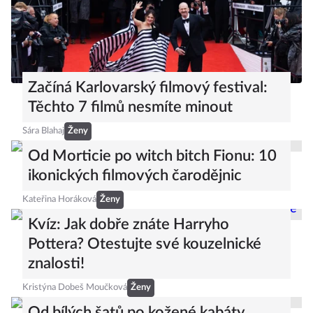
Začíná Karlovarský filmový festival:
Těchto 7 filmů nesmíte minout
Sára Blahaj
Ženy
Od Morticie po witch bitch Fionu: 10
ikonických filmových čarodějnic
Kateřina Horáková
Ženy
Kvíz: Jak dobře znáte Harryho
Pottera? Otestujte své kouzelnické
znalosti!
Kristýna Dobeš Moučková
Ženy
Od bílých šatů po kožené kabáty.