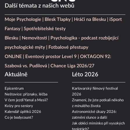
Další témata z našich webů
Moje Psychologie
Blesk Tlapky
Hráči na Blesku
iSport
Fantasy
Spotřebitelské testy
Blesku
Nemovitosti
Psychologika - podcast rozbíjející
psychologické mýty
Fotbalové přestupy
ONLINE
Eventový prostor Level 9
OKTAGON 92:
Szabová vs. Pudilová
Chance Liga 2026/27
Aktuálně
Léto 2026
Epicentrum
Karlovarský filmový festival
Neštovice: příznaky, léčba
2026
V čem jezdí Yamal a Mesii?
Znamení, že jste potkali někoho
Kvízy pro seniory
z minulého života
Kalendář úplňků 2026
Astronomické úkazy 2026:
Co je bodycount?
zatmění slunce a další
Jak obléci miminko při vysokých
teplotách?