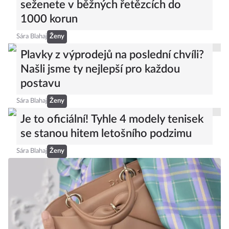
seženete v běžných řetězcích do
1000 korun
Sára Blahaj
Ženy
Plavky z výprodejů na poslední chvíli?
Našli jsme ty nejlepší pro každou
postavu
Sára Blahaj
Ženy
Je to oficiální! Tyhle 4 modely tenisek
se stanou hitem letošního podzimu
Sára Blahaj
Ženy