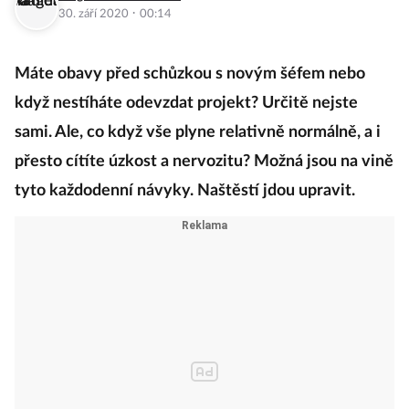
·
30. září 2020
00:14
Máte obavy před schůzkou s novým šéfem nebo
když nestíháte odevzdat projekt? Určitě nejste
sami. Ale, co když vše plyne relativně normálně, a i
přesto cítíte úzkost a nervozitu? Možná jsou na vině
tyto každodenní návyky. Naštěstí jdou upravit.