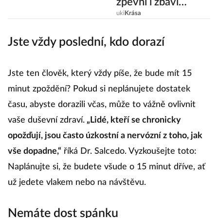
zpevní i zbaví
vrásek?
uki
Krása
Jste vždy poslední, kdo dorazí
Jste ten člověk, který vždy píše, že bude mít 15
minut zpoždění? Pokud si neplánujete dostatek
času, abyste dorazili včas, může to vážně ovlivnit
vaše duševní zdraví.
„Lidé, kteří se chronicky
opožďují, jsou často úzkostní a nervózní z toho, jak
vše dopadne,“
říká Dr. Salcedo. Vyzkoušejte toto:
Naplánujte si, že budete všude o 15 minut dříve, ať
už jedete vlakem nebo na návštěvu.
Nemáte dost spánku