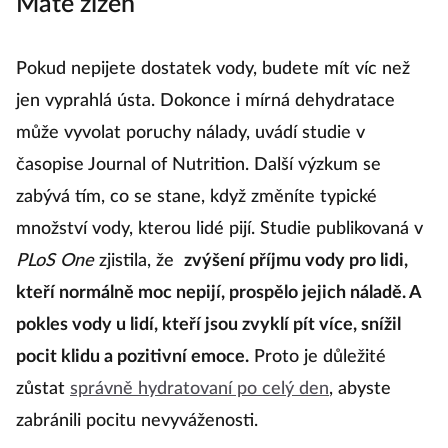
Máte žízeň
Pokud nepijete dostatek vody, budete mít víc než
jen vyprahlá ústa. Dokonce i mírná dehydratace
může vyvolat poruchy nálady, uvádí studie v
časopise Journal of Nutrition. Další výzkum se
zabývá tím, co se stane, když změníte typické
množství vody, kterou lidé pijí. Studie publikovaná v
PLoS One
zjistila, že
zvýšení příjmu vody pro lidi,
kteří normálně moc nepijí, prospělo jejich náladě. A
pokles vody u lidí, kteří jsou zvyklí pít více, snížil
pocit klidu a pozitivní emoce.
Proto je důležité
zůstat
správně hydratovaní po celý den
, abyste
zabránili pocitu nevyváženosti.