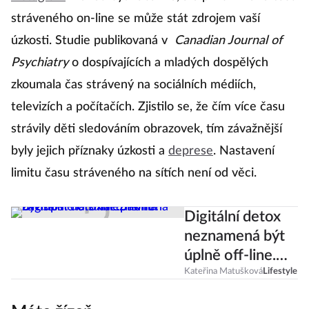
stráveného on-line se může stát zdrojem vaší
úzkosti. Studie publikovaná v
Canadian Journal of
Psychiatry
o dospívajících a mladých dospělých
zkoumala čas strávený na sociálních médiích,
televizích a počítačích. Zjistilo se, že čím více času
strávily děti sledováním obrazovek, tím závažnější
byly jejich příznaky úzkosti a
deprese
. Nastavení
limitu času stráveného na sítích není od věci.
Digitální detox
neznamená být
úplně off-line.
Jak na závislost
Kateřina Matušková
Lifestyle
na smartphonu?