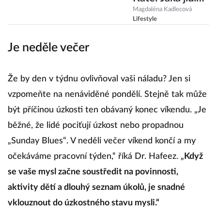
nejraději vaří a
Magdaléna Kadlecová
Lifestyle
co stojí za její
štíhlou
Je neděle večer
postavou
Že by den v týdnu ovlivňoval vaši náladu? Jen si
vzpomeňte na nenáviděné pondělí. Stejně tak může
být příčinou úzkosti ten obávaný konec víkendu. „Je
běžné, že lidé pociťují úzkost nebo propadnou
„Sunday Blues“. V neděli večer víkend končí a my
očekáváme pracovní týden,“ říká Dr. Hafeez. „
Když
se vaše mysl začne soustředit na povinnosti,
aktivity dětí a dlouhý seznam úkolů, je snadné
vklouznout do úzkostného stavu mysli.“