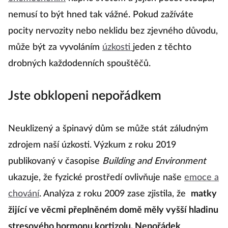
nemusí to být hned tak vážné. Pokud zažíváte
pocity nervozity nebo neklidu bez zjevného důvodu,
může být za vyvoláním
úzkosti
jeden z těchto
drobných každodenních spouštěčů.
Jste obklopeni nepořádkem
Neuklizený a špinavý dům se může stát záludným
zdrojem naší úzkosti. Výzkum z roku 2019
publikovaný v časopise
Building and Environment
ukazuje, že fyzické prostředí ovlivňuje naše
emoce a
chování
. Analýza z roku 2009 zase zjistila, že
matky
žijící ve věcmi přeplněném domě měly vyšší hladinu
stresového hormonu kortizolu. Nepořádek