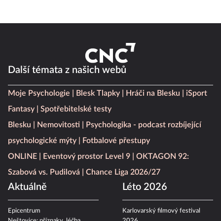
Další témata z našich webů
Moje Psychologie
Blesk Tlapky
Hráči na Blesku
iSport
Fantasy
Spotřebitelské testy
Blesku
Nemovitosti
Psychologika - podcast rozbíjející
psychologické mýty
Fotbalové přestupy
ONLINE
Eventový prostor Level 9
OKTAGON 92:
Szabová vs. Pudilová
Chance Liga 2026/27
Aktuálně
Léto 2026
Epicentrum
Karlovarský filmový festival
Neštovice: příznaky, léčba
2026