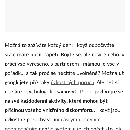
Možná to zažíváte každý den: i když odpočíváte,
stále máte pocit napětí. Bojíte se, ale nevíte čeho. V
práci vše vyřešeno, s partnerem i mámou je vše v
pořádku, a tak proč se necítíte uvolněně? Možná už
googlujete příznaky
úzkostných poruch
. Ale než si
uděláte psychologické samovyšetření,
podívejte se
na své každodenní aktivity, které mohou být
příčinou vašeho vnitřního diskomfortu.
I když jsou
úzkostné poruchy velmi
častým duševním
onemocněním
napříč světem a jejich počet stoupá,