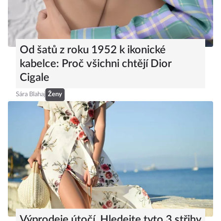
Od šatů z roku 1952 k ikonické
kabelce: Proč všichni chtějí Dior
Cigale
Sára Blahaj
Ženy
Výprodeje útočí. Hledejte tyto 3 střihy