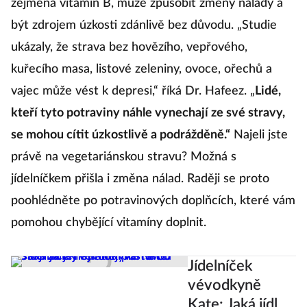
zejména vitamín B, může způsobit změny nálady a
být zdrojem úzkosti zdánlivě bez důvodu. „Studie
ukázaly, že strava bez hovězího, vepřového,
kuřecího masa, listové zeleniny, ovoce, ořechů a
vajec může vést k depresi,“ říká Dr. Hafeez. „
Lidé,
kteří tyto potraviny náhle vynechají ze své stravy,
se mohou cítit úzkostlivě a podrážděně.“
Najeli jste
právě na vegetariánskou stravu? Možná s
jídelníčkem přišla i změna nálad. Raději se proto
poohlédněte po potravinových doplňcích, které vám
pomohou chybějící vitamíny doplnit.
Jídelníček
vévodkyně
Kate: Jaká jídla