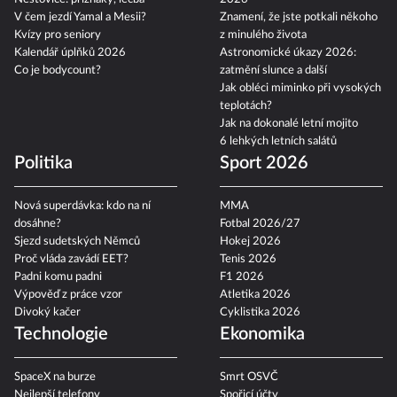
V čem jezdí Yamal a Mesii?
Znamení, že jste potkali někoho
Kvízy pro seniory
z minulého života
Kalendář úplňků 2026
Astronomické úkazy 2026:
Co je bodycount?
zatmění slunce a další
Jak obléci miminko při vysokých
teplotách?
Jak na dokonalé letní mojito
6 lehkých letních salátů
Politika
Sport 2026
Nová superdávka: kdo na ní
MMA
dosáhne?
Fotbal 2026/27
Sjezd sudetských Němců
Hokej 2026
Proč vláda zavádí EET?
Tenis 2026
Padni komu padni
F1 2026
Výpověď z práce vzor
Atletika 2026
Divoký kačer
Cyklistika 2026
Technologie
Ekonomika
SpaceX na burze
Smrt OSVČ
Nejlepší telefony
Spořicí účty