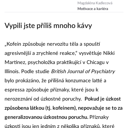
minut a
Magdaléna Kadlecová
Motivace a kariéra
nastartujete
kariéru a úspěch
Vypili jste příliš mnoho kávy
„Kofein způsobuje nervozitu těla a spouští
agresivnější a zrychlené reakce,“ vysvětluje Nikki
Martinez, psycholožka praktikující v Chicagu v
Illinois. Podle studie
British Journal of Psychiatry
bylo prokázáno, že přílišná konzumace latté a
espressa způsobuje příznaky, které jsou k
nerozeznání od úzkostné poruchy.
Pokud je úzkost
způsobena látkou (tj. kofeinem), nepovažuje se to za
generalizovanou úzkostnou poruchu.
Příznaky
úzkosti jsou jen jedním z několika příznaků, které