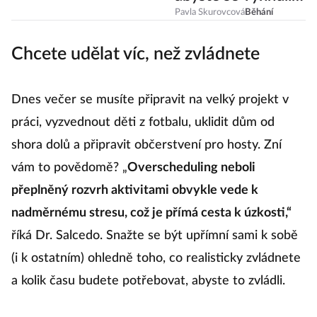
nespavosti?
Pavla Skurovcová
Běhání
Chcete udělat víc, než zvládnete
Dnes večer se musíte připravit na velký projekt v
práci, vyzvednout děti z fotbalu, uklidit dům od
shora dolů a připravit občerstvení pro hosty. Zní
vám to povědomě? „
Overscheduling neboli
přeplněný rozvrh aktivitami obvykle vede k
nadměrnému stresu, což je přímá cesta k úzkosti,“
říká Dr. Salcedo. Snažte se být upřímní sami k sobě
(i k ostatním) ohledně toho, co realisticky zvládnete
a kolik času budete potřebovat, abyste to zvládli.