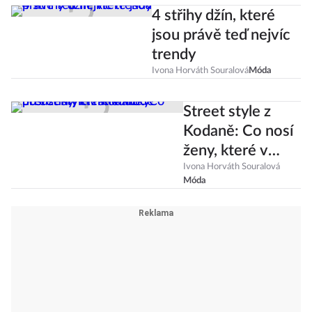
4 střihy džín, které
jsou právě teď nejvíc
trendy
Ivona Horváth Souralová
Móda
Street style z
Kodaně: Co nosí
ženy, které v
módě předstihly i
Ivona Horváth Souralová
Móda
Francouzky?