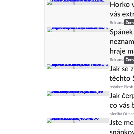
Horko v
vás ext
Reklama
Žen
Spánek 
nezname
hraje m
Reklama
Žen
Jak se 
těchto 
redakce Blesk
Jak čer
co vás 
Monika Otmar
Jste me
spánkov