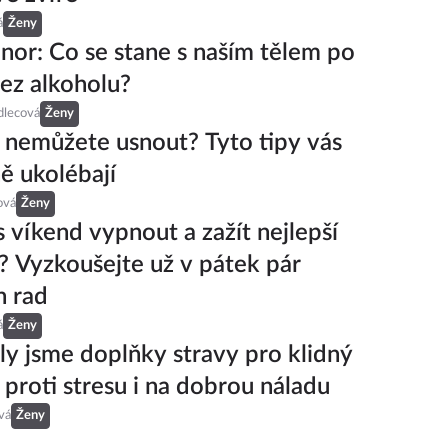
á
Ženy
nor: Co se stane s naším tělem po
ez alkoholu?
dlecová
Ženy
 nemůžete usnout? Tyto tipy vás
ě ukolébají
ová
Ženy
s víkend vypnout a zažít nejlepší
? Vyzkoušejte už v pátek pár
h rad
á
Ženy
ly jsme doplňky stravy pro klidný
 proti stresu i na dobrou náladu
vá
Ženy