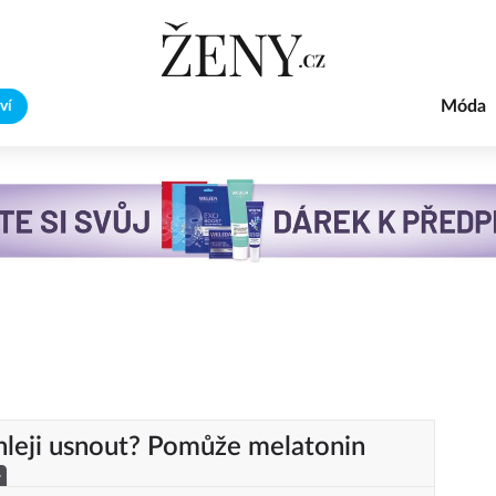
Móda
ví
hleji usnout? Pomůže melatonin
y