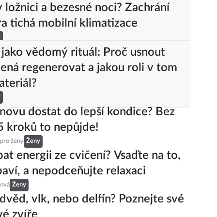
 ložnici a bezesné noci? Zachrání
ra tichá mobilní klimatizace
y
jako vědomý rituál: Proč usnout
ná regenerovat a jakou roli v tom
ateriál?
y
znovu dostat do lepší kondice? Bez
5 kroků to nepůjde!
 pro ženy
Ženy
pat energii ze cvičení? Vsaďte na to,
baví, a nepodceňujte relaxaci
ová
Ženy
dvěd, vlk, nebo delfín? Poznejte své
é zvíře