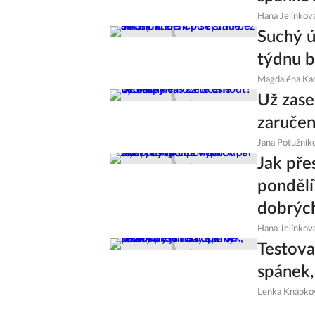
Hana Jelínkov
Suchý ú
týdnu b
Magdaléna Ka
Už zase
zaručen
Jana Potužník
Jak pře
pondělí
dobrýc
Hana Jelínkov
Testova
spánek,
Lenka Knápko