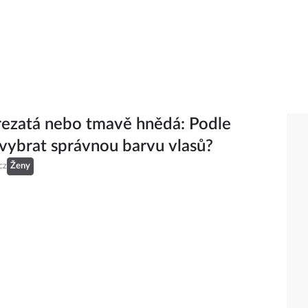
rezatá nebo tmavě hnědá: Podle
 vybrat správnou barvu vlasů?
cz
Ženy