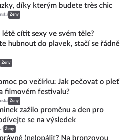
zky, díky kterým budete très chic
inská
Ženy
 létě cítit sexy ve svém těle?
e hubnout do plavek, stačí se řádně
Ženy
omoc po večírku: Jak pečovat o pleť
na filmovém festivalu?
inská
Ženy
inek zažilo proměnu a den pro
odívejte se na výsledek
vá
Ženy
správně (ne)opálit? Na bronzovou