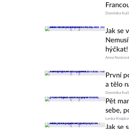
Francou
Dominika Kuč
Jak se v
Nemusít
hýčkat!
Anna Nosková
První p
a tělo 
Dominika Kuč
Pět mam
sebe, p
Lenka Knápko
Jak se 