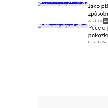
Jako pl
způsobů
Sára Blahaj
Že
Péče o 
pokožku
Dominika Kuč