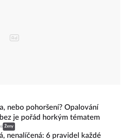
, nebo pohoršení? Opalování
 bez je pořád horkým tématem
ná
Ženy
á, nenalíčená: 6 pravidel každé