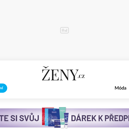
Móda
ví