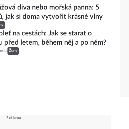
ážová diva nebo mořská panna: 5
, jak si doma vytvořit krásné vlny
ny
pleť na cestách: Jak se starat o
 před letem, během něj a po něm?
inská
Ženy