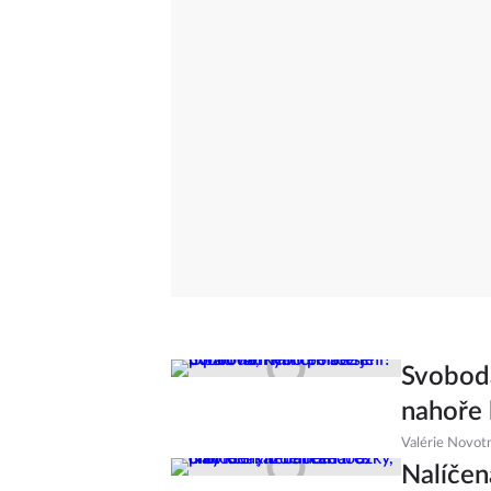
Svoboda
nahoře
Valérie Novot
Nalíčen