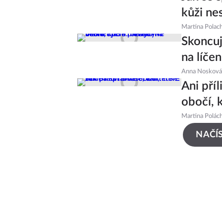
kůži ne
Martina Polac
Skoncu
na líčen
Anna Nosková
Ani příl
obočí, k
Martina Polác
NAČÍS