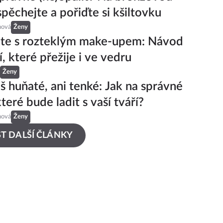
spěchejte a pořiďte si kšiltovku
hová
Ženy
jte s rozteklým make-upem: Návod
í, které přežije i ve vedru
Ženy
iš huňaté, ani tenké: Jak na správné
teré bude ladit s vaší tváří?
hová
Ženy
T DALŠÍ ČLÁNKY