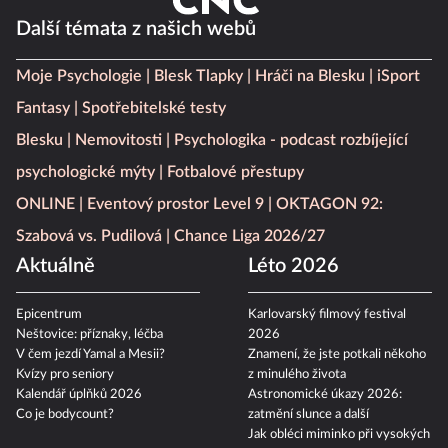
Další témata z našich webů
Moje Psychologie
Blesk Tlapky
Hráči na Blesku
iSport
Fantasy
Spotřebitelské testy
Blesku
Nemovitosti
Psychologika - podcast rozbíjející
psychologické mýty
Fotbalové přestupy
ONLINE
Eventový prostor Level 9
OKTAGON 92:
Szabová vs. Pudilová
Chance Liga 2026/27
Aktuálně
Léto 2026
Epicentrum
Karlovarský filmový festival
Neštovice: příznaky, léčba
2026
V čem jezdí Yamal a Mesii?
Znamení, že jste potkali někoho
Kvízy pro seniory
z minulého života
Kalendář úplňků 2026
Astronomické úkazy 2026:
Co je bodycount?
zatmění slunce a další
Jak obléci miminko při vysokých