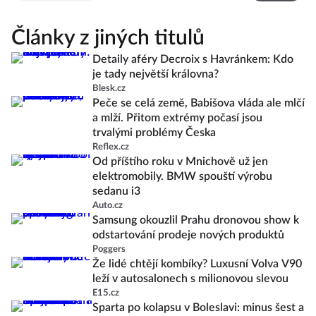
Články z jiných titulů
Detaily aféry Decroix s Havránkem: Kdo
je tady největší královna?
Blesk.cz
Peče se celá země, Babišova vláda ale mlčí
a mlží. Přitom extrémy počasí jsou
trvalými problémy Česka
Reflex.cz
Od příštího roku v Mnichově už jen
elektromobily. BMW spouští výrobu
sedanu i3
Auto.cz
Samsung okouzlil Prahu dronovou show k
odstartování prodeje nových produktů
Poggers
Že lidé chtějí kombíky? Luxusní Volva V90
leží v autosalonech s milionovou slevou
E15.cz
Sparta po kolapsu v Boleslavi: minus šest a