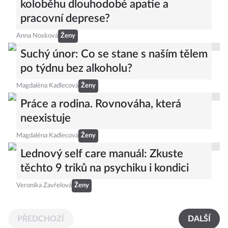
koloběhu dlouhodobé apatie a
pracovní deprese?
Anna Nosková
Ženy
Suchý únor: Co se stane s naším tělem
po týdnu bez alkoholu?
Magdaléna Kadlecová
Ženy
Práce a rodina. Rovnováha, která
neexistuje
Magdaléna Kadlecová
Ženy
Lednový self care manuál: Zkuste
těchto 9 triků na psychiku i kondici
Veronika Zavřelová
Ženy
PŘEDCHOZÍ
DALŠÍ