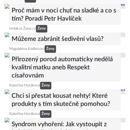
Proč mám v noci chuť na sladké a co s
tím? Poradí Petr Havlíček
redakce Ženy.cz
Ženy
Můžeme zabránit šedivění vlasů?
Magdaléna Kadlecová
Ženy
Přirozený porod automaticky nedělá
kvalitní matku aneb Respekt
císařovnám
Kateřina Horáková
Ženy
Chci si přestat kousat nehty! Které
produkty s tím skutečně pomohou?
Kateřina Horáková
Ženy
Syndrom vyhoření: Jak vystoupit z