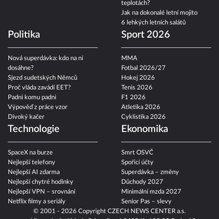
teplotách?
Jak na dokonalé letní mojito
6 lehkých letních salátů
Politika
Sport 2026
Nová superdávka: kdo na ní
MMA
dosáhne?
Fotbal 2026/27
Sjezd sudetských Němců
Hokej 2026
Proč vláda zavádí EET?
Tenis 2026
Padni komu padni
F1 2026
Výpověď z práce vzor
Atletika 2026
Divoký kačer
Cyklistika 2026
Technologie
Ekonomika
SpaceX na burze
Smrt OSVČ
Nejlepší telefony
Spořicí účty
Nejlepší AI zdarma
Superdávka – změny
Nejlepší chytré hodinky
Důchody 2027
Nejlepší VPN – srovnání
Minimální mzda 2027
Netflix filmy a seriály
Senior Pas – slevy
© 2001 - 2026 Copyright
CZECH NEWS CENTER a.s.