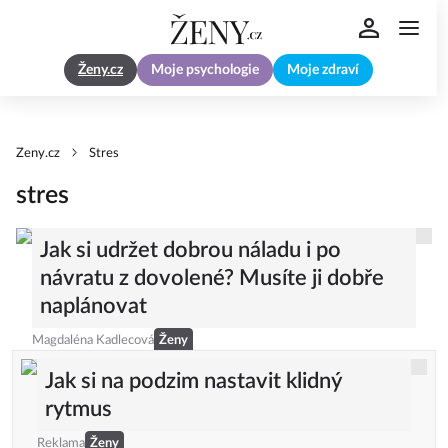
Ženy.cz
Moje psychologie
Moje zdraví
Zeny.cz
Stres
stres
Jak si udržet dobrou náladu i po
návratu z dovolené? Musíte ji dobře
naplánovat
Magdaléna Kadlecová
Ženy
Jak si na podzim nastavit klidný
rytmus
Reklama
Ženy