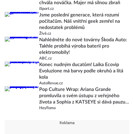
chvála nováčka. Majer má silnou zbraň
iSport.cz
Jsme poslední generace, která rozumí
počítačům. Náš vnitřní geek zemřel na
nedostatek problémů
Živě.cz
Nahlédněte do nové továrny Škoda Auto:
Takhle probíhá výroba baterií pro
elektromobily!
ABC.cz
Konec nudným ducatům! Laika Ecovip
Evoluzione má barvy podle okruhů a litá
kola
AutoRevue.cz
Pop Culture Wrap: Ariana Grande
promluvila o svém ústupu z veřejného
života a Sophia z KATSEYE si dává pauzu
od skupiny
HeyFomo