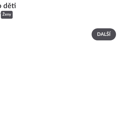
o děti
Y
Ženy
DALŠÍ