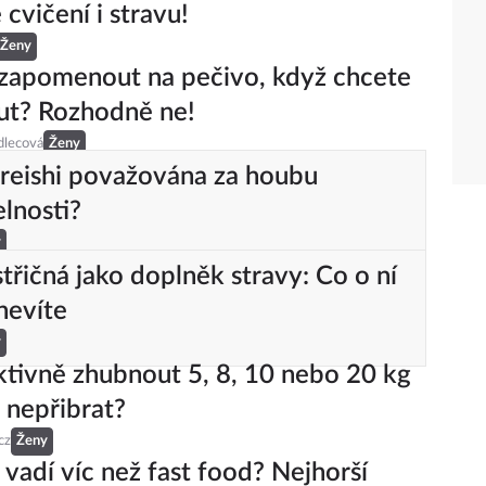
cvičení i stravu!
Ženy
zapomenout na pečivo, když chcete
ut? Rozhodně ne!
dlecová
Ženy
 reishi považována za houbu
lnosti?
y
střičná jako doplněk stravy: Co o ní
nevíte
y
ktivně zhubnout 5, 8, 10 nebo 20 kg
 nepřibrat?
cz
Ženy
o vadí víc než fast food? Nejhorší