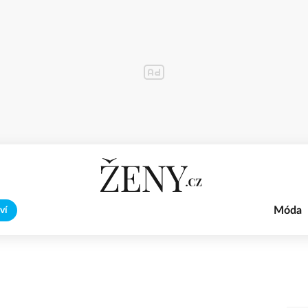
Móda
ví