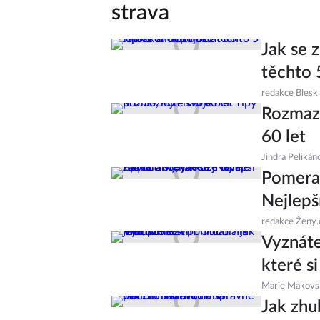
strava
Jak se 
těchto 
redakce Blesk
Rozmazl
60 let
Jindra Pelikán
Pomeran
Nejlepší
redakce Ženy.
Vyznáte
které si
Marie Makovs
Jak zhu