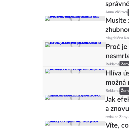
správné 
Anna Vlčková
Musíte 
zhubno
Magdaléna Ka
Proč je
nesmrte
Reklama
Žen
Hlíva ú
možná 
Reklama
Žen
Jak efe
a znovu
redakce Ženy.
Víte, c