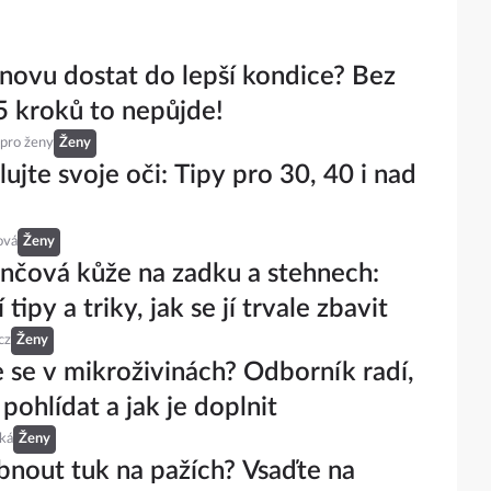
znovu dostat do lepší kondice? Bez
5 kroků to nepůjde!
 pro ženy
Ženy
ujte svoje oči: Tipy pro 30, 40 i nad
ová
Ženy
čová kůže na zadku a stehnech:
 tipy a triky, jak se jí trvale zbavit
cz
Ženy
 se v mikroživinách? Odborník radí,
 pohlídat a jak je doplnit
ká
Ženy
bnout tuk na pažích? Vsaďte na