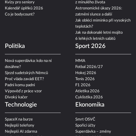
Kvízy pro seniory
z minulého života
Kalendář úplňků 2026
Astronomické úkazy 2026:
Co je bodycount?
zatmění slunce a další
Jak obléci miminko při vysokých
teplotách?
Jak na dokonalé letní mojito
6 lehkých letních salátů
Politika
Sport 2026
Nová superdávka: kdo na ní
MMA
dosáhne?
Fotbal 2026/27
Sjezd sudetských Němců
Hokej 2026
Proč vláda zavádí EET?
Tenis 2026
Padni komu padni
F1 2026
Výpověď z práce vzor
Atletika 2026
Divoký kačer
Cyklistika 2026
Technologie
Ekonomika
SpaceX na burze
Smrt OSVČ
Nejlepší telefony
Spořicí účty
Nejlepší AI zdarma
Superdávka – změny