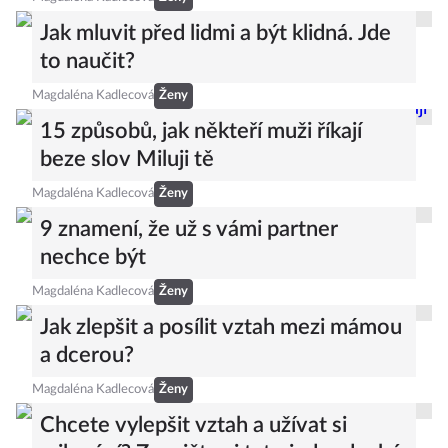
Jak mluvit před lidmi a být klidná. Jde
to naučit?
Magdaléna Kadlecová
Ženy
15 způsobů, jak někteří muži říkají
beze slov Miluji tě
Magdaléna Kadlecová
Ženy
9 znamení, že už s vámi partner
nechce být
Magdaléna Kadlecová
Ženy
Jak zlepšit a posílit vztah mezi mámou
a dcerou?
Magdaléna Kadlecová
Ženy
Chcete vylepšit vztah a užívat si