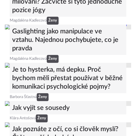
milování? Zacvičte si tyto jednoduché
pozice jógy
Magdaléna Kadlecová
Ženy
Gaslighting jako manipulace ve
vztahu. Najednou pochybujete, co je
pravda
Magdaléna Kadlecová
Ženy
Je to hysterka, má depku. Proč
bychom měli přestat používat v běžné
komunikaci psychologické pojmy?
Barbora Šťastná
Ženy
Jak vyjít se sousedy
Klára Antošová
Ženy
Jak poznáte z očí, co si člověk myslí?