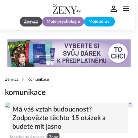
Ženy.cz
Moje psychologie
Moje zdraví
Zeny.cz
Komunikace
komunikace
Má váš vztah budoucnost?
Zodpovězte těchto 15 otázek a
budete mít jasno
Magdaléna Kadlecová
Ženy