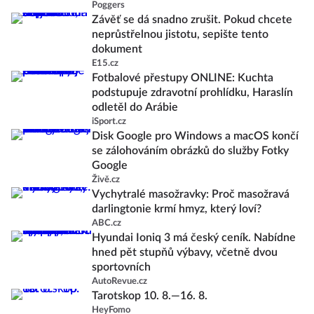
Poggers
Závěť se dá snadno zrušit. Pokud chcete
neprůstřelnou jistotu, sepište tento
dokument
E15.cz
Fotbalové přestupy ONLINE: Kuchta
podstupuje zdravotní prohlídku, Haraslín
odletěl do Arábie
iSport.cz
Disk Google pro Windows a macOS končí
se zálohováním obrázků do služby Fotky
Google
Živě.cz
Vychytralé masožravky: Proč masožravá
darlingtonie krmí hmyz, který loví?
ABC.cz
Hyundai Ioniq 3 má český ceník. Nabídne
hned pět stupňů výbavy, včetně dvou
sportovních
AutoRevue.cz
Tarotskop 10. 8.—16. 8.
HeyFomo