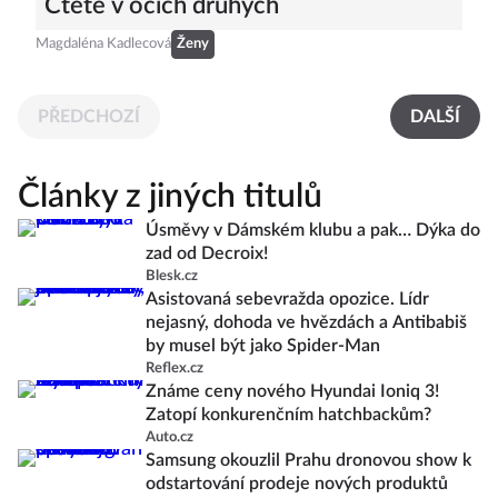
Čtěte v očích druhých
Magdaléna Kadlecová
Ženy
PŘEDCHOZÍ
DALŠÍ
Články z jiných titulů
Úsměvy v Dámském klubu a pak… Dýka do
zad od Decroix!
Blesk.cz
Asistovaná sebevražda opozice. Lídr
nejasný, dohoda ve hvězdách a Antibabiš
by musel být jako Spider-Man
Reflex.cz
Známe ceny nového Hyundai Ioniq 3!
Zatopí konkurenčním hatchbackům?
Auto.cz
Samsung okouzlil Prahu dronovou show k
odstartování prodeje nových produktů