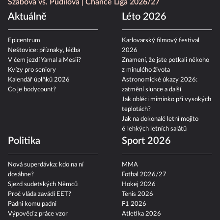
ONLINE
Eventový prostor Level 9
OKTAGON 92:
Szabová vs. Pudilová
Chance Liga 2026/27
Aktuálně
Léto 2026
Epicentrum
Karlovarský filmový festival
Neštovice: příznaky, léčba
2026
V čem jezdí Yamal a Mesii?
Znamení, že jste potkali někoho
Kvízy pro seniory
z minulého života
Kalendář úplňků 2026
Astronomické úkazy 2026:
Co je bodycount?
zatmění slunce a další
Jak obléci miminko při vysokých
teplotách?
Jak na dokonalé letní mojito
6 lehkých letních salátů
Politika
Sport 2026
Nová superdávka: kdo na ní
MMA
dosáhne?
Fotbal 2026/27
Sjezd sudetských Němců
Hokej 2026
Proč vláda zavádí EET?
Tenis 2026
Padni komu padni
F1 2026