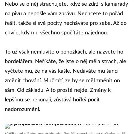
ponožky a trpělivě je odnášíte do špinavého prádla.
Nebo se o něj strachujete, když se zdrží s kamarády
na pivu a nepošle vám zprávu. Nechcete to pořád
řešit, takže si své pocity necháváte pro sebe. Až do
chvíle, kdy mu všechno spočítáte najednou.
To už však nemluvíte o ponožkách, ale nazvete ho
bordelářem. Neříkáte, že jste o něj měla strach, ale
vyčtete mu, že na vás kašle. Nedáváte mu šanci
změnit chování. Muž cítí, že by se měl změnit on
sám. Od základu. A to prostě nejde. Změny k
lepšímu se nekonají, zůstává hořký pocit
nedorozumění.