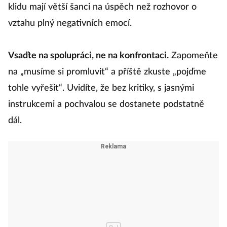
Zvolte přátelský tón.
Žádosti o změnu vyslovené v
klidu mají větší šanci na úspěch než rozhovor o
vztahu plný negativních emocí.
Vsaďte na spolupráci, ne na konfrontaci.
Zapomeňte
na „musíme si promluvit“ a příště zkuste „pojďme
tohle vyřešit“. Uvidíte, že bez kritiky, s jasnými
instrukcemi a pochvalou se dostanete podstatně
dál.