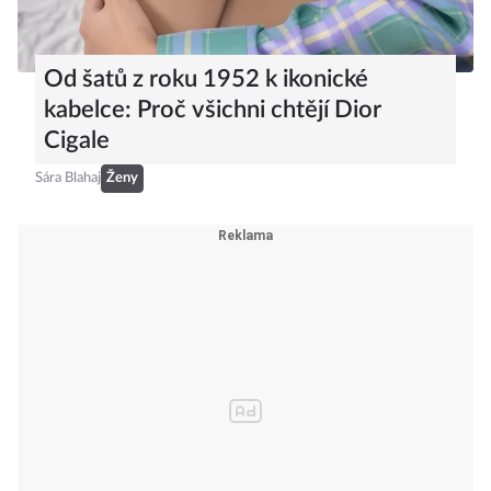
Od šatů z roku 1952 k ikonické
kabelce: Proč všichni chtějí Dior
Cigale
Sára Blahaj
Ženy