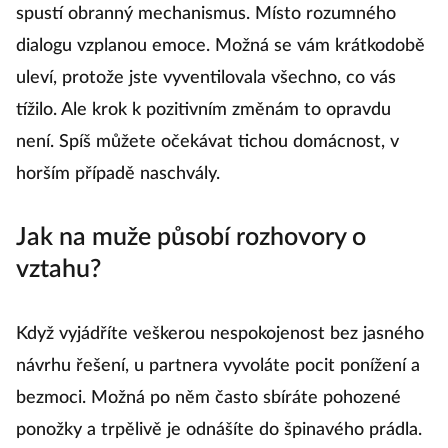
Rozhovor o vztahu zkrátka nic nezmění. Kritika
spustí obranný mechanismus. Místo rozumného
dialogu vzplanou emoce. Možná se vám krátkodobě
uleví, protože jste vyventilovala všechno, co vás
tížilo. Ale krok k pozitivním změnám to opravdu
není. Spíš můžete očekávat tichou domácnost, v
horším případě naschvály.
Jak na muže působí rozhovory o
vztahu?
Když vyjádříte veškerou nespokojenost bez jasného
návrhu řešení, u partnera vyvoláte pocit ponížení a
bezmoci. Možná po něm často sbíráte pohozené