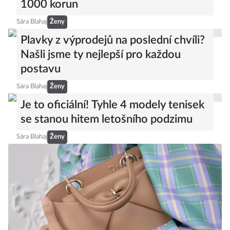
seženete v běžných řetězcích do
1000 korun
Sára Blahaj
Ženy
Plavky z výprodejů na poslední chvíli?
Našli jsme ty nejlepší pro každou
postavu
Sára Blahaj
Ženy
Je to oficiální! Tyhle 4 modely tenisek
se stanou hitem letošního podzimu
Sára Blahaj
Ženy