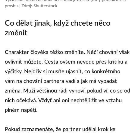
Výčitkami ničeho nedosáhnete. Raději vzneste jasný požadavek či
prosbu
|
Zdroj: Shutterstock
Co dělat jinak, když chcete něco
změnit
Charakter člověka těžko změníte. Něčí chování však
ovlivnit můžete. Cesta ovšem nevede přes kritiku a
výčitky. Nejdřív si musíte ujasnit, co konkrétního
vám na chování partnera vadí a jak má vypadat
změna. Muži většinou rádi vyhoví, pokud ví, co se od
nich očekává. Vždyť ani oni nechtějí žít ve vztahu
plném napětí.