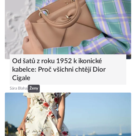
Od šatů z roku 1952 k ikonické
kabelce: Proč všichni chtějí Dior
Cigale
Sára Blahaj
Ženy