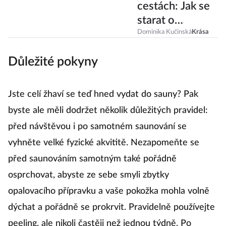
cestách: Jak se
starat o
pokožku před
Dominika Kučinská
Krása
letem, během
Důležité pokyny
něj a po něm?
Jste celí žhaví se teď hned vydat do sauny? Pak
byste ale měli dodržet několik důležitých pravidel:
před návštěvou i po samotném saunování se
vyhněte velké fyzické akvititě. Nezapomeňte se
před saunováním samotným také pořádně
osprchovat, abyste ze sebe smyli zbytky
opalovacího přípravku a vaše pokožka mohla volně
dýchat a pořádně se prokrvit. Pravidelně používejte
peeling, ale nikoli častěji než jednou týdně. Po