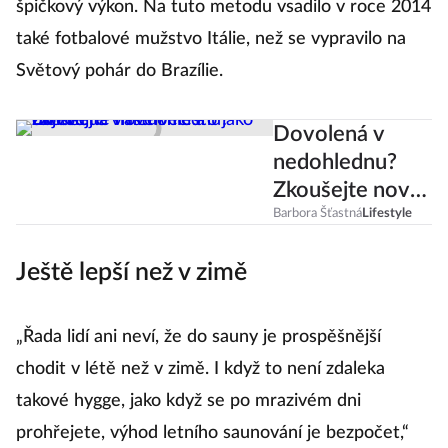
špičkový výkon. Na tuto metodu vsadilo v roce 2014
také fotbalové mužstvo Itálie, než se vypravilo na
Světový pohár do Brazílie.
Dovolená v
nedohlednu?
Zkoušejte nové
věci a objevujte
Barbora Šťastná
Lifestyle
vlastní město
Ještě lepší než v zimě
jako turisté
„Řada lidí ani neví, že do sauny je prospěšnější
chodit v létě než v zimě. I když to není zdaleka
takové hygge, jako když se po mrazivém dni
prohřejete, výhod letního saunování je bezpočet,“