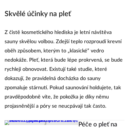
Skvělé účinky na pleť
Z čistě kosmetického hlediska je letní návštěva
sauny skvělou volbou. Zdejší teplo rozproudí krevní
oběh způsobem, kterým to „klasické“ vedro
nedokáže. Pleť, která bude lépe prokrvená, se bude
rychleji obnovovat. Existují také studie, které
dokazují, že pravidelná docházka do sauny
zpomaluje stárnutí. Pokud saunování holdujete, tak
pravděpodobně víte, že pokožka je díky němu
projasněnější a póry se neucpávají tak často.
Péče o pleť na