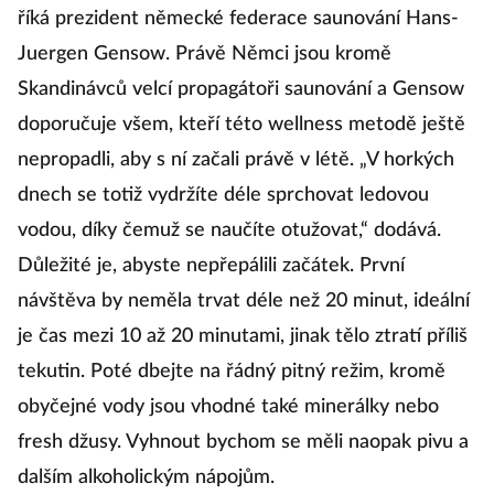
říká prezident německé federace saunování Hans-
Juergen Gensow. Právě Němci jsou kromě
Skandinávců velcí propagátoři saunování a Gensow
doporučuje všem, kteří této wellness metodě ještě
nepropadli, aby s ní začali právě v létě. „V horkých
dnech se totiž vydržíte déle sprchovat ledovou
vodou, díky čemuž se naučíte otužovat,“ dodává.
Důležité je, abyste nepřepálili začátek. První
návštěva by neměla trvat déle než 20 minut, ideální
je čas mezi 10 až 20 minutami, jinak tělo ztratí příliš
tekutin. Poté dbejte na řádný pitný režim, kromě
obyčejné vody jsou vhodné také minerálky nebo
fresh džusy. Vyhnout bychom se měli naopak pivu a
dalším alkoholickým nápojům.