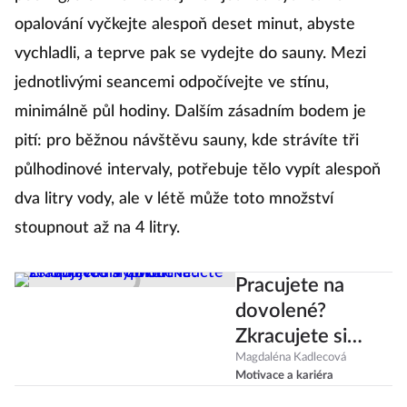
opalování vyčkejte alespoň deset minut, abyste
vychladli, a teprve pak se vydejte do sauny. Mezi
jednotlivými seancemi odpočívejte ve stínu,
minimálně půl hodiny. Dalším zásadním bodem je
pití: pro běžnou návštěvu sauny, kde strávíte tři
půlhodinové intervaly, potřebuje tělo vypít alespoň
dva litry vody, ale v létě může toto množství
stoupnout až na 4 litry.
Pracujete na
dovolené?
Zkracujete si
život. Naučte se
Magdaléna Kadlecová
Motivace a kariéra
opravdu vypnout