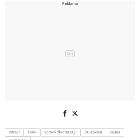
zdraví
ženy
zdravý životní styl
otužování
sauna