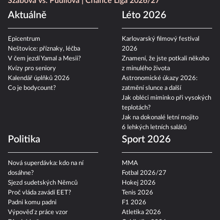
Szabová vs. Pudilová
Chance Liga 2026/27
Aktuálně
Léto 2026
Epicentrum
Karlovarský filmový festival
Neštovice: příznaky, léčba
2026
V čem jezdí Yamal a Mesii?
Znamení, že jste potkali někoho
Kvízy pro seniory
z minulého života
Kalendář úplňků 2026
Astronomické úkazy 2026:
Co je bodycount?
zatmění slunce a další
Jak obléci miminko při vysokých
teplotách?
Jak na dokonalé letní mojito
6 lehkých letních salátů
Politika
Sport 2026
Nová superdávka: kdo na ní
MMA
dosáhne?
Fotbal 2026/27
Sjezd sudetských Němců
Hokej 2026
Proč vláda zavádí EET?
Tenis 2026
Padni komu padni
F1 2026
Výpověď z práce vzor
Atletika 2026