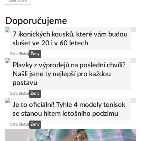
saunování
Doporučujeme
7 ikonických kousků, které vám budou
slušet ve 20 i v 60 letech
Sára Blahaj
Ženy
Plavky z výprodejů na poslední chvíli?
Našli jsme ty nejlepší pro každou
postavu
Sára Blahaj
Ženy
Je to oficiální! Tyhle 4 modely tenisek
se stanou hitem letošního podzimu
Sára Blahaj
Ženy