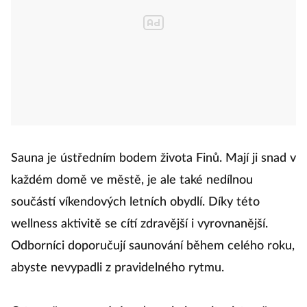
Sauna je ústředním bodem života Finů. Mají ji snad v
každém domě ve městě, je ale také nedílnou
součástí víkendových letních obydlí. Díky této
wellness aktivitě se cítí zdravější i vyrovnanější.
Odborníci doporučují saunování během celého roku,
abyste nevypadli z pravidelného rytmu.