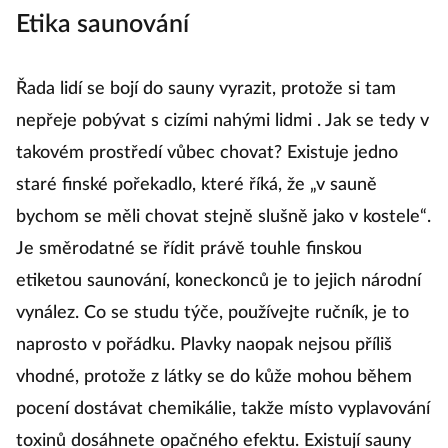
Etika saunování
Řada lidí se bojí do sauny vyrazit, protože si tam
nepřeje pobývat s cizími nahými lidmi . Jak se tedy v
takovém prostředí vůbec chovat? Existuje jedno
staré finské pořekadlo, které říká, že „v sauně
bychom se měli chovat stejně slušně jako v kostele“.
Je směrodatné se řídit právě touhle finskou
etiketou saunování, koneckonců je to jejich národní
vynález. Co se studu týče, používejte ručník, je to
naprosto v pořádku. Plavky naopak nejsou příliš
vhodné, protože z látky se do kůže mohou během
pocení dostávat chemikálie, takže místo vyplavování
toxinů dosáhnete opačného efektu. Existují sauny