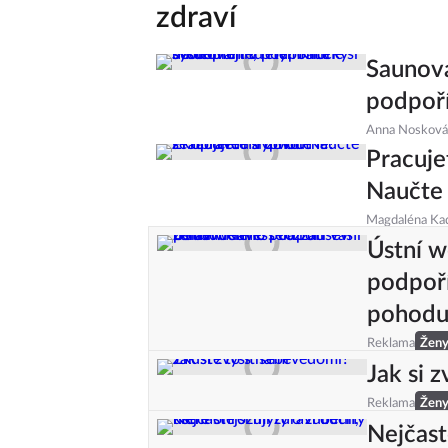
zdraví
Saunová
podpoří
Anna Nosková
Pracuje
Naučte
Magdaléna Ka
Ústní w
podpoří
pohod
Reklama
Žen
Jak si 
Reklama
Žen
Nejčast