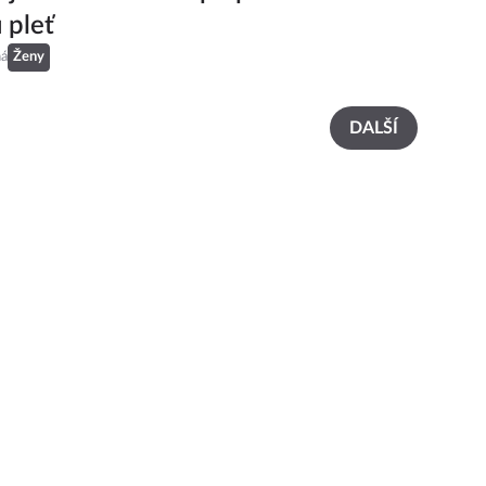
 pleť
ná
Ženy
DALŠÍ