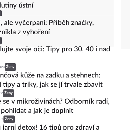
dutiny ústní
y
, ale vyčerpaní: Příběh značky,
znikla z vyhoření
y
ujte svoje oči: Tipy pro 30, 40 i nad
ová
Ženy
čová kůže na zadku a stehnech:
 tipy a triky, jak se jí trvale zbavit
cz
Ženy
 se v mikroživinách? Odborník radí,
 pohlídat a jak je doplnit
ká
Ženy
i jarní detox! 16 tipů pro zdraví a