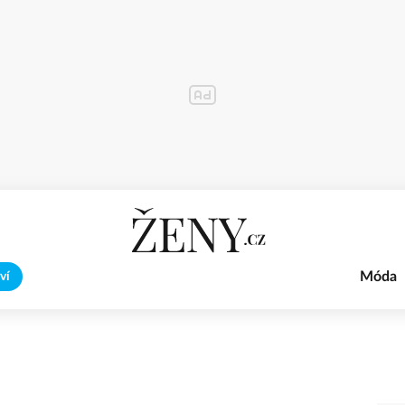
Móda
ví