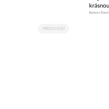
krásnou
Barbora Šťast
PŘEDCHOZÍ