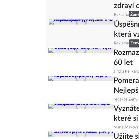
zdraví 
Reklama
Žen
Úspěšní
která v
Reklama
Žen
Rozmazl
60 let
Jindra Pelikán
Pomeran
Nejlepší
redakce Ženy.
Vyznáte
které si
Marie Makovs
Užijte s