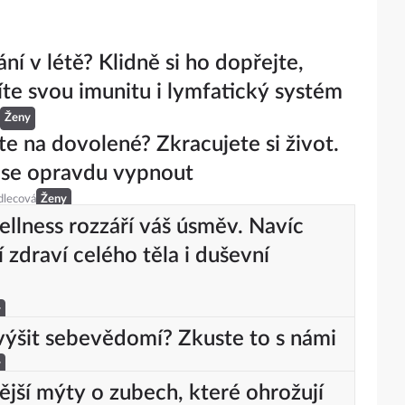
ní v létě? Klidně si ho dopřejte,
te svou imunitu i lymfatický systém
Ženy
te na dovolené? Zkracujete si život.
 se opravdu vypnout
dlecová
Ženy
ellness rozzáří váš úsměv. Navíc
 zdraví celého těla i duševní
u
y
zvýšit sebevědomí? Zkuste to s námi
y
ější mýty o zubech, které ohrožují