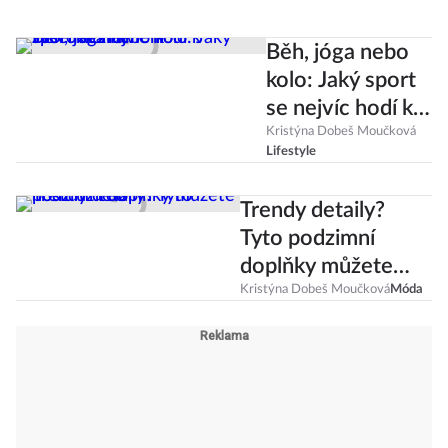
Běh, jóga nebo
kolo: Jaký sport
se nejvíc hodí k
vašemu znamení
Kristýna Dobeš Moučková
Lifestyle
zvěrokruhu?
Trendy detaily?
Tyto podzimní
doplňky můžete
nosit už teď
Kristýna Dobeš Moučková
Móda