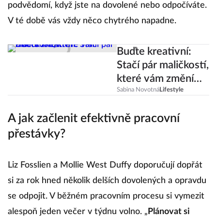
podvědomí, když jste na dovolené nebo odpočíváte.
V té době vás vždy něco chytrého napadne.
Buďte kreativní:
Stačí pár maličkostí,
které vám změní
život!
Sabina Novotná
Lifestyle
A jak začlenit efektivně pracovní
přestávky?
Liz Fosslien a Mollie West Duffy doporučují dopřát
si za rok hned několik delších dovolených a opravdu
se odpojit. V běžném pracovním procesu si vymezit
alespoň jeden večer v týdnu volno. „
Plánovat si