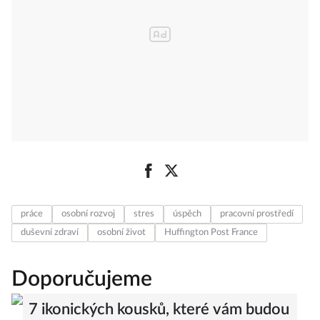
práce
osobní rozvoj
stres
úspěch
pracovní prostředí
duševní zdraví
osobní život
Huffington Post France
Doporučujeme
7 ikonických kousků, které vám budou