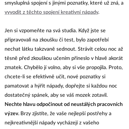
smysluplná spojení s jinými poznatky, které už zná, a
vyvodit z těchto spojení kreativní nápady
.
Jen si vzpomeňte na svá studia. Když jste se
připravovali na zkoušku či test, bylo zapotřebí
nechat látku takzvaně sednout. Strávit celou noc až
těsně před zkouškou učením přineslo v hlavě akorát
zmatek. Chybělo jí volno, aby si vše propojila. Proto,
chcete-li se efektivně učit, nové poznatky si
pamatovat a hýřit nápady, dopřejte si každou noc
dostatečný spánek, aby se váš mozek zotavil.
Nechte hlavu odpočinout od neustálých pracovních
výzev.
Brzy zjistíte, že vaše nejlepší postřehy a
nejkreativnější nápady vycházejí z vašeho