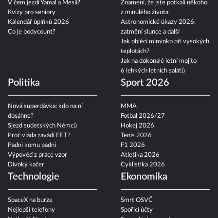
V čem jezdí Yamal a Mesii?
Znamení, že jste potkali někoho
Kvízy pro seniory
z minulého života
Kalendář úplňků 2026
Astronomické úkazy 2026:
Co je bodycount?
zatmění slunce a další
Jak obléci miminko při vysokých
teplotách?
Jak na dokonalé letní mojito
6 lehkých letních salátů
Politika
Sport 2026
Nová superdávka: kdo na ní
MMA
dosáhne?
Fotbal 2026/27
Sjezd sudetských Němců
Hokej 2026
Proč vláda zavádí EET?
Tenis 2026
Padni komu padni
F1 2026
Výpověď z práce vzor
Atletika 2026
Divoký kačer
Cyklistika 2026
Technologie
Ekonomika
SpaceX na burze
Smrt OSVČ
Nejlepší telefony
Spořicí účty