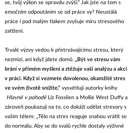
se, tvůj výkon se opravdu zvýší.“ Jak jste na tom s
emočním odpoutáním se od práce vy? Neustálá
práce i pod malým tlakem zvyšuje míru stresového
zatížení.
Trvalé výzvy vedou k přetrvávajícímu stresu, který
nezmizí, ani když jdete domů.
„Být ve stresu vám
brání v přímém myšlení a ztěžuje vaši analýzu a akci
v práci. Když si vezmete dovolenou, okamžitě stres
ve svém životě snížíte,“
vysvětlují autorky knihy
Hlavně v pohodě
Liz Fosslien a Mollie West Duffy a
zároveň poukazují na to, co dokáží udělat stresory s
vaším tělem: „Tělo na stres reaguje snahou vrátit se
do normálu. Aby se do svalů rychle dostaly výživné