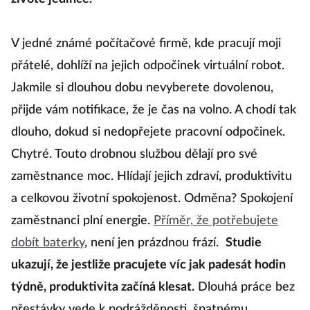
V jedné známé počítačové firmě, kde pracují moji
přátelé, dohlíží na jejich odpočinek virtuální robot.
Jakmile si dlouhou dobu nevyberete dovolenou,
přijde vám notifikace, že je čas na volno. A chodí tak
dlouho, dokud si nedopřejete pracovní odpočinek.
Chytré. Touto drobnou službou dělají pro své
zaměstnance moc. Hlídají jejich zdraví, produktivitu
a celkovou životní spokojenost. Odměna? Spokojení
zaměstnanci plní energie.
Příměr, že potřebujete
dobít baterky
, není jen prázdnou frází.
Studie
ukazují, že jestliže pracujete víc jak padesát hodin
týdně, produktivita začíná klesat.
Dlouhá práce bez
přestávky vede k podrážděnosti, špatnému