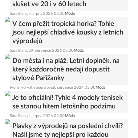
slušet ve 20 i v 60 letech
Sára Blahaj
7. srpna 2026 03:00
Móda
V čem přežít tropická horka? Tohle
jsou nejlepší chladivé kousky z letních
výprodejů
Sára Blahaj
29. července 2026 03:00
Móda
Do města i na pláž: Letní doplněk, na
který každoročně nedají dopustit
stylové Pařížanky
Ivona Horváth Souralová
8. července 2024 03:00
Móda
Je to oficiální! Tyhle 4 modely tenisek
se stanou hitem letošního podzimu
Sára Blahaj
4. srpna 2026 03:00
Móda
Plavky z výprodejů na poslední chvíli?
Našli jsme ty nejlepší pro každou