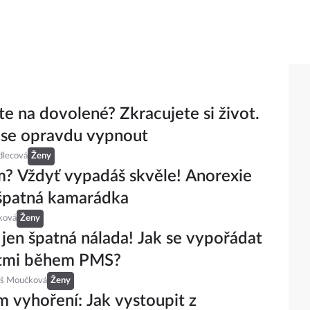
te na dovolené? Zkracujete si život.
 se opravdu vypnout
dlecová
Ženy
? Vždyť vypadáš skvěle! Anorexie
 špatná kamarádka
ková
Ženy
 jen špatná nálada! Jak se vypořádat
stmi během PMS?
eš Moučková
Ženy
 vyhoření: Jak vystoupit z