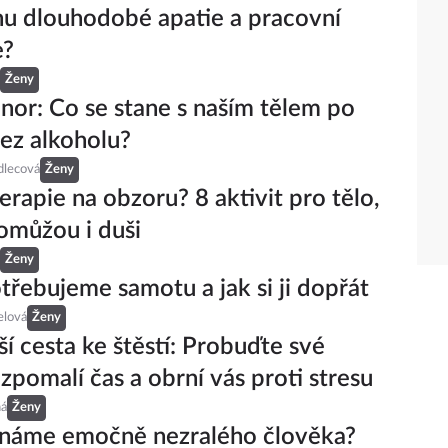
u dlouhodobé apatie a pracovní
e?
Ženy
nor: Co se stane s naším tělem po
ez alkoholu?
dlecová
Ženy
erapie na obzoru? 8 aktivit pro tělo,
omůžou i duši
Ženy
třebujeme samotu a jak si ji dopřát
elová
Ženy
ší cesta ke štěstí: Probuďte své
 zpomalí čas a obrní vás proti stresu
ná
Ženy
známe emočně nezralého člověka?