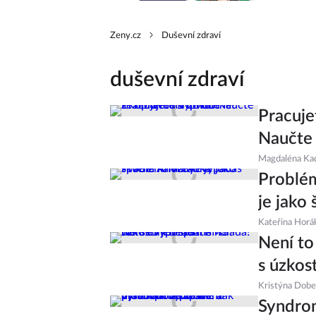
Zeny.cz
Duševní zdraví
duševní zdraví
Pracuje
Naučte
Magdaléna Ka
Problém
je jako
Kateřina Horá
Není to
s úzko
Kristýna Dob
Syndrom