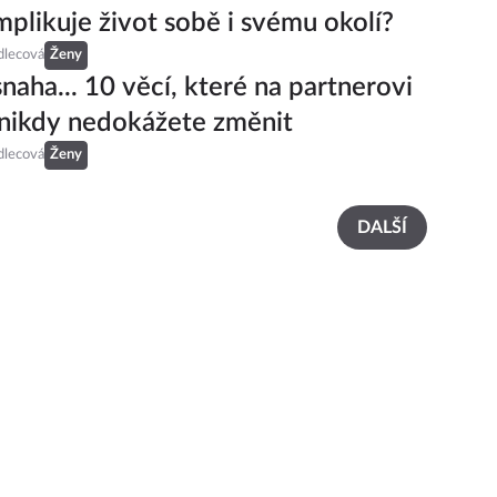
plikuje život sobě i svému okolí?
dlecová
Ženy
naha... 10 věcí, které na partnerovi
 nikdy nedokážete změnit
dlecová
Ženy
DALŠÍ