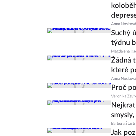
koloběh
depres
Anna Nosková
Suchý ú
týdnu b
Magdaléna Ka
Žádná t
které p
Anna Nosková
Proč po
Veronika Zavř
Nejkrat
smysly,
Barbora Šťast
Jak po