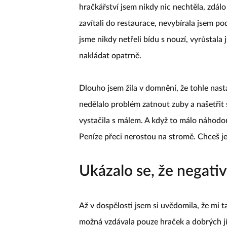
hračkářství jsem nikdy nic nechtěla, zdál
zavítali do restaurace, nevybírala jsem po
jsme nikdy netřeli bídu s nouzí, vyrůstala
nakládat opatrně.
Dlouho jsem žila v domnění, že tohle nasta
nedělalo problém zatnout zuby a našetřit 
vystačila s málem. A když to málo náhodou
Peníze přeci nerostou na stromě. Chceš je
Ukázalo se, že negati
Až v dospělosti jsem si uvědomila, že mi t
možná vzdávala pouze hraček a dobrých jí