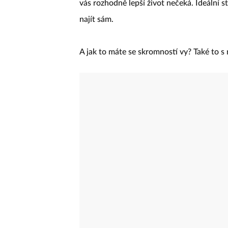
vás rozhodně lepší život nečeká. Ideální s
najít sám.
A jak to máte se skromností vy? Také to s 