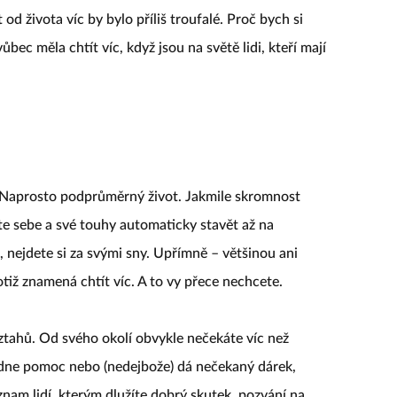
t od života víc by bylo příliš troufalé. Proč bych si
ůbec měla chtít víc, když jsou na světě lidi, kteří mají
? Naprosto podprůměrný život. Jakmile skromnost
te sebe a své touhy automaticky stavět až na
, nejdete si za svými sny. Upřímně – většinou ani
tiž znamená chtít víc. A to vy přece nechcete.
ztahů. Od svého okolí obvykle nečekáte víc než
ne pomoc nebo (nedejbože) dá nečekaný dárek,
eznam lidí, kterým dlužíte dobrý skutek, pozvání na