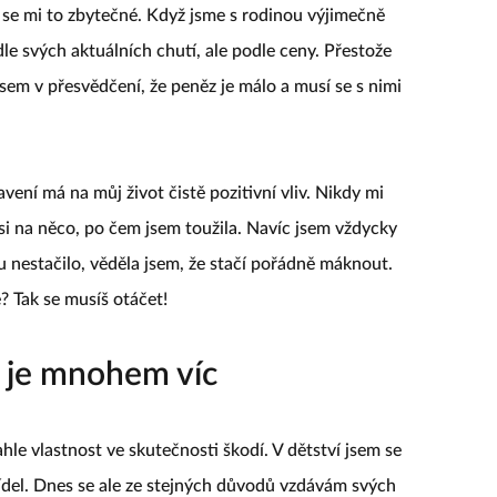
o se mi to zbytečné. Když jsme s rodinou výjimečně
dle svých aktuálních chutí, ale podle ceny. Přestože
 jsem v přesvědčení, že peněz je málo a musí se s nimi
vení má na můj život čistě pozitivní vliv. Nikdy mi
si na něco, po čem jsem toužila. Navíc jsem vždycky
 nestačilo, věděla jsem, že stačí pořádně máknout.
? Tak se musíš otáčet!
v je mnohem víc
ahle vlastnost ve skutečnosti škodí. V dětství jsem se
del. Dnes se ale ze stejných důvodů vzdávám svých