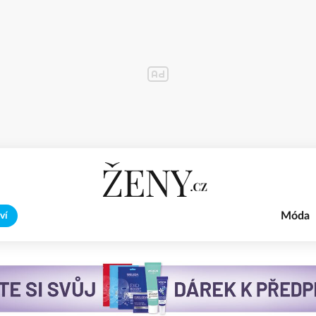
Móda
ví