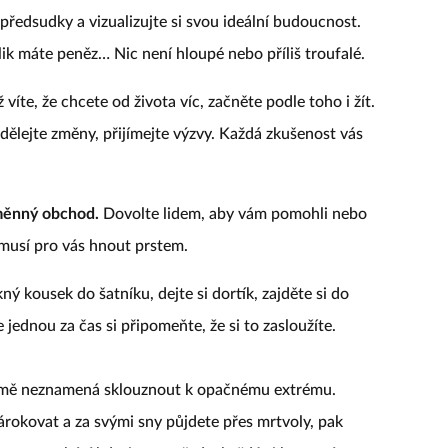
ředsudky a vizualizujte si svou ideální budoucnost.
kolik máte peněz… Nic není hloupé nebo příliš troufalé.
víte, že chcete od života víc, začněte podle toho i žít.
dělejte změny, přijímejte výzvy. Každá zkušenost vás
ýměnný obchod.
Dovolte lidem, aby vám pomohli nebo
emusí pro vás hnout prstem.
ý kousek do šatníku, dejte si dortík, zajděte si do
 jednou za čas si připomeňte, že si to zasloužíte.
jmě neznamená sklouznout k opačnému extrému.
árokovat a za svými sny půjdete přes mrtvoly, pak