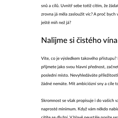
snů a cílů. Uvnitř sebe totiž cítím, že žáda
zrovna já měla zasloužit víc? A proč bych v
ještě míň než já?
Nalijme si čistého vína
Víte, co je výsledkem takového přístupu
přijmete jako svou hlavní přednost, začne
poslední místo. Nevyhledáváte příležitosti
žádné nemáte. Mít ambiciózní sny a cíle to
Skromnost se však propisuje i do vašich v
naprosté minimum. Když vám někdo nabíd
cítíte se dlužní. V hlavě neustále nosíte s