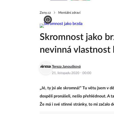
Zeny.cz
Mentální zdraví
Skromnost jako br
nevinná vlastnost 
Tereza Janoušková
·
21. listopadu 2020
00:00
„Jé, ty jsi ale skromná!“ Tu větu jsem v dě
dospělí pronášeli, nešlo přehlédnout. A 
Že má i své stinné stránky, to mi začalo 