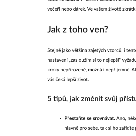
večeři nebo dárek. Ve vašem životě zkrátk
Jak z toho ven?
Stejně jako většina zajetých vzorců, i ten
nastavení „zasloužím si to nejlepší“ vyž
kroky nepřirozené, možná i nepříjemné. Ale
vás čeká lepší život.
5 tipů, jak změnit svůj příst
Přestaňte se srovnávat.
Ano, někd
hlavně pro sebe, tak si ho zařiďte