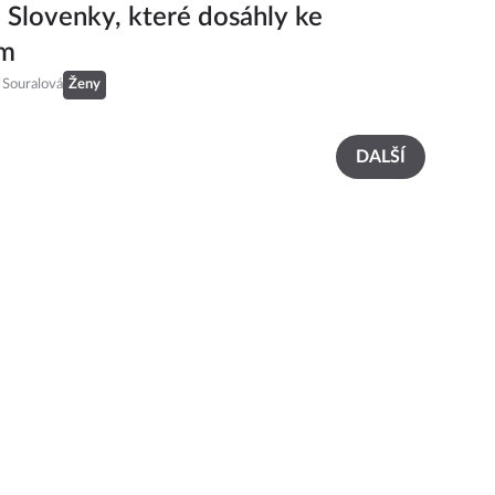
 Slovenky, které dosáhly ke
ám
 Souralová
Ženy
DALŠÍ