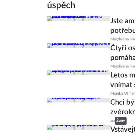
úspěch
Jste am
potřebu
Magdaléna Ka
Čtyři o
pomáhaj
Magdaléna Ka
Letos m
vnímat 
Monika Otmar
Chci bý
zvěrokr
aši
Ženy
Vstávejt