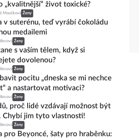
 „kvalitnější“ život toxické?
eš Moučková
Ženy
a v suterénu, teď vyrábí čokoládu
nou medailemi
dlecová
Ženy
tane s vaším tělem, když si
ejete dovolenou?
dlecová
Ženy
zbavit pocitu „dneska se mi nechce
at“ a nastartovat motivaci?
dlecová
Ženy
ů, proč lidé vzdávají možnost být
 Chybí jim tyto vlastnosti!
dlecová
Ženy
 pro Beyoncé, šaty pro hraběnku: