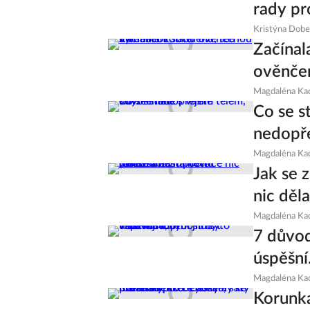
rady pro
Kristýna Dob
Začínal
ověnče
Magdaléna Ka
Co se s
nedopř
Magdaléna Ka
Jak se 
nic děl
Magdaléna Ka
7 důvod
úspěšní.
Magdaléna Ka
Korunka