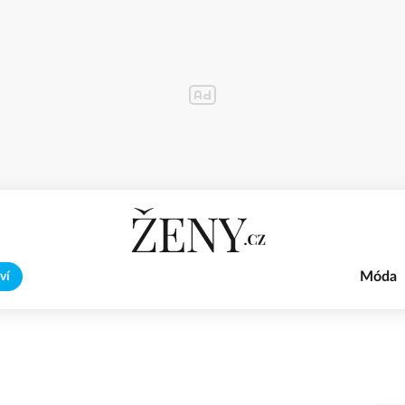
Móda
ví