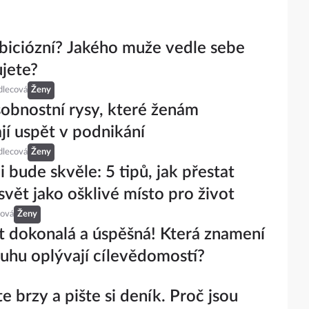
biciózní? Jakého muže vedle sebe
jete?
dlecová
Ženy
sobnostní rysy, které ženám
í uspět v podnikání
dlecová
Ženy
i bude skvěle: 5 tipů, jak přestat
svět jako ošklivé místo pro život
ová
Ženy
t dokonalá a úspěšná! Která znamení
uhu oplývají cílevědomostí?
e brzy a pište si deník. Proč jsou