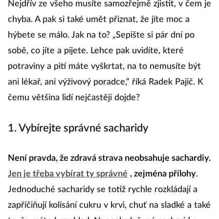
Nejdřív ze všeho musíte samozřejmě zjistit, v čem je
chyba. A pak si také umět přiznat, že jíte moc a
hýbete se málo. Jak na to? „Sepište si pár dní po
sobě, co jíte a pijete. Lehce pak uvidíte, které
potraviny a pití máte vyškrtat, na to nemusíte být
ani lékař, ani výživový poradce,“ říká Radek Pajič. K
čemu většina lidí nejčastěji dojde?
1. Vybírejte správné sacharidy
Není pravda, že zdravá strava neobsahuje sachardiy.
Jen je třeba vybírat ty správné
, zejména přílohy
.
Jednoduché sacharidy se totiž rychle rozkládají a
zapříčiňují kolísání cukru v krvi, chuť na sladké a také