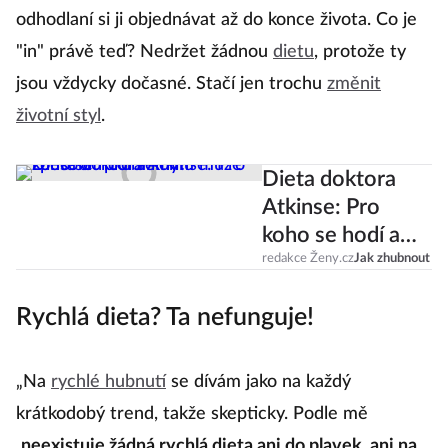
odhodlaní si ji objednávat až do konce života. Co je
"in" právě teď? Nedržet žádnou
dietu
, protože ty
jsou vždycky dočasné. Stačí jen trochu
změnit
životní styl
.
Dieta doktora
Atkinse: Pro
koho se hodí a
komu může
redakce Ženy.cz
Jak zhubnout
způsobit
Rychlá dieta? Ta nefunguje!
problémy?
„Na
rychlé hubnutí
se dívám jako na každý
krátkodobý trend, takže skepticky. Podle mě
neexistuje žádná rychlá dieta ani do plavek, ani na