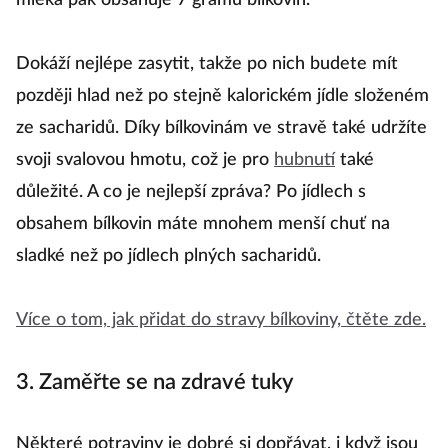
mléka pak obsahuje 7 gramů bílkovin.
Dokáží nejlépe zasytit, takže po nich budete mít
později hlad než po stejně kalorickém jídle složeném
ze sacharidů. Díky bílkovinám ve stravě také udržíte
svoji svalovou hmotu, což je pro
hubnutí
také
důležité. A co je nejlepší zpráva? Po jídlech s
obsahem bílkovin máte mnohem menší chuť na
sladké než po jídlech plných sacharidů.
Více o tom, jak přidat do stravy bílkoviny, čtěte zde.
3. Zaměřte se na zdravé tuky
Některé potraviny je dobré si dopřávat, i když jsou