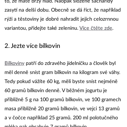
to, že máte brzy hlad. Naopak složené sacharidy
zasytí na delší dobu. Obecně se dá říct, že například
rýži a těstoviny je dobré nahradit jejich celozrnnou
variantou, přidejte také zeleninu.
Více čtěte zde
.
2. Jezte více bílkovin
Bílkoviny
patří do zdravého jídelníčku a člověk byl
měl denně sníst gram bílkovin na kilogram své váhy.
Tedy pokud vážíte 60 kg, měli byste sníst nejméně
60 gramů bílkovin denně. V běžném jogurtu je
přibližně 5 g na 100 gramů bílkovin, ve 100 gramech
masa přibližně 20 gramů bílkovin, ve vejci 13 gramů
a v čočce například 25 gramů. 200 ml polotučného