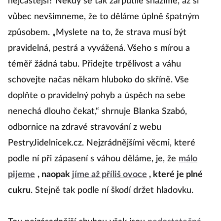
nejčastější? Někdy se tak zarputile snažíme, až si
vůbec nevšimneme, že to děláme úplně špatným
způsobem. „Myslete na to, že strava musí být
pravidelná, pestrá a vyvážená. Všeho s mírou a
téměř žádná tabu. Přidejte trpělivost a váhu
schovejte načas někam hluboko do skříně. Vše
doplňte o pravidelný pohyb a úspěch na sebe
nenechá dlouho čekat,“ shrnuje Blanka Szabó,
odbornice na zdravé stravování z webu
PestryJidelnicek.cz. Nejzrádnějšími věcmi, které
podle ní při zápasení s váhou děláme, je, že
málo
pijeme
, naopak
jíme až příliš ovoce
, které je plné
cukru
. Stejně tak podle ní škodí držet hladovku.