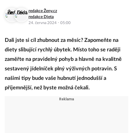
redakce Ženy.cz
redakce Dieta
·
24. června 2024
05:00
Dali jste si cíl zhubnout za měsíc? Zapomeňte na
diety slibující rychlý úbytek. Místo toho se raději
zaměřte na pravidelný pohyb a hlavně na kvalitně
sestavený jídelníček plný výživných potravin. S
našimi tipy bude vaše hubnutí jednodušší a
příjemnější, než byste možná čekali.