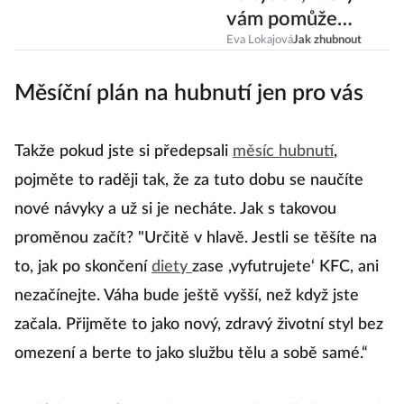
vám pomůže
udržet ideální váhu
Eva Lokajová
Jak zhubnout
Měsíční plán na hubnutí jen pro vás
Takže pokud jste si předepsali
měsíc hubnutí
,
pojměte to raději tak, že za tuto dobu se naučíte
nové návyky a už si je necháte. Jak s takovou
proměnou začít? "Určitě v hlavě. Jestli se těšíte na
to, jak po skončení
diety
zase ,vyfutrujete‘ KFC, ani
nezačínejte. Váha bude ještě vyšší, než když jste
začala. Přijměte to jako nový, zdravý životní styl bez
omezení a berte to jako službu tělu a sobě samé.“