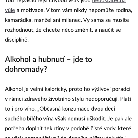
Tou nejzásadnější chybou však jsou
nedostatečná
vůle
a motivace. V tom vám nikdy nepomůže rodina,
kamarádka, manžel ani milenec. Vy sama se musíte
rozhodnout, že chcete něco změnit, a naučit se
disciplíně.
Alkohol a hubnutí – jde to
dohromady?
Alkohol je velmi kalorický, proto ho výživoví poradci
v rámci zdravého životního stylu nedoporučují. Platí
to i pro víno. „Občasná konzumace
dvou deci
suchého bílého vína však nemusí uškodit
. Je pak ale
potřeba doplnit tekutiny v podobě čisté vody, které