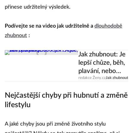
přinese udržitelný výsledek.
Podívejte se na video jak udržitelně a
dlouhodobě
zhubnout
:
Jak zhubnout: Je
lepší chůze, běh,
plavání, nebo
sex? A jde to i
redakce Ženy.cz
Jak zhubnout
bez pohybu?
Nejčastější chyby při hubnutí a změně
lifestylu
A jaké chyby jsou při změně životního stylu