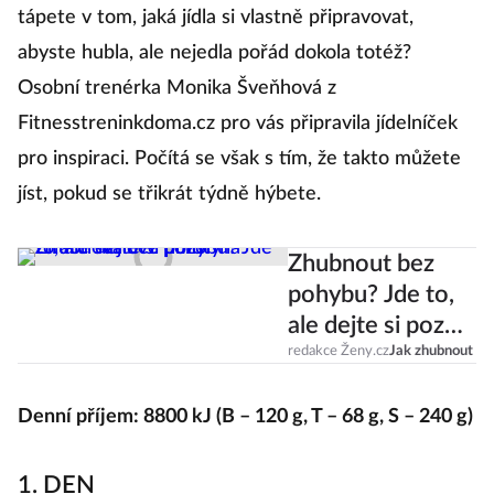
tápete v tom, jaká jídla si vlastně připravovat,
abyste hubla, ale nejedla pořád dokola totéž?
Osobní trenérka Monika Šveňhová z
Fitnesstreninkdoma.cz pro vás připravila jídelníček
pro inspiraci. Počítá se však s tím, že takto můžete
jíst, pokud se třikrát týdně hýbete.
Zhubnout bez
pohybu? Jde to,
ale dejte si pozor
na ztrátu svalové
redakce Ženy.cz
Jak zhubnout
hmoty
Denní příjem: 8800 kJ (B – 120 g, T – 68 g, S – 240 g)
1. DEN