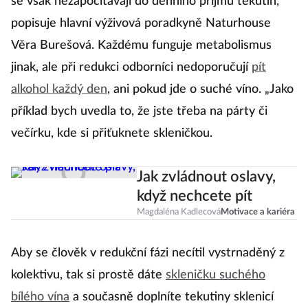
se však nezapočítávají do denního příjmu tekutin,“
popisuje hlavní výživová poradkyně Naturhouse
Věra Burešová. Každému funguje metabolismus
jinak, ale při redukci odborníci nedoporučují
pít
alkohol každý den
, ani pokud jde o suché víno. „Jako
příklad bych uvedla to, že jste třeba na párty či
večírku, kde si přiťuknete skleničkou.
Jak zvládnout oslavy,
když nechcete pít
Magdaléna Kadlecová
Motivace a kariéra
Aby se člověk v redukční fázi necítil vystrnaděný z
kolektivu, tak si prostě dáte
skleničku suchého
bílého vína
a současně doplníte tekutiny sklenicí