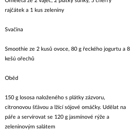
Omeleta ze 2 vajec, 2 plátky šunky, 5 cherry
rajčátek a 1 kus zeleniny
Svačina
Smoothie ze 2 kusů ovoce, 80 g řeckého jogurtu a 8
kešú ořechů
Oběd
150 g lososa naloženého s plátky zázvoru,
citronovou šťávou a lžící sójové omáčky. Udělat na
páře a servírovat se 120 g jasmínové rýže a
zeleninovým salátem