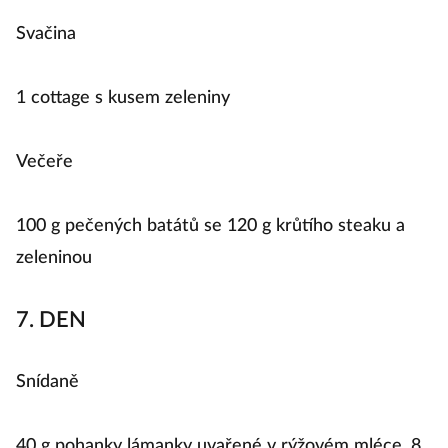
Svačina
1 cottage s kusem zeleniny
Večeře
100 g pečených batátů se 120 g krůtího steaku a
zeleninou
7. DEN
Snídaně
40 g pohanky lámanky uvařené v rýžovém mléce, 8