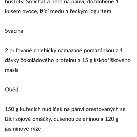
hustoty. Smíchat a péct na pánvi) dozdobené 1
kusem ovoce, lžící medu a řeckým jogurtem
Svačina
2 pufované chlebíčky namazané pomazánkou z 1
dávky čokoládového proteinu a 15 g lískooříškového
másla
Oběd
150 g kuřecích nudliček na pánvi orestovaných se
lžící sójové omáčky, dušenou zeleninou a 120 g
jasmínové rýže