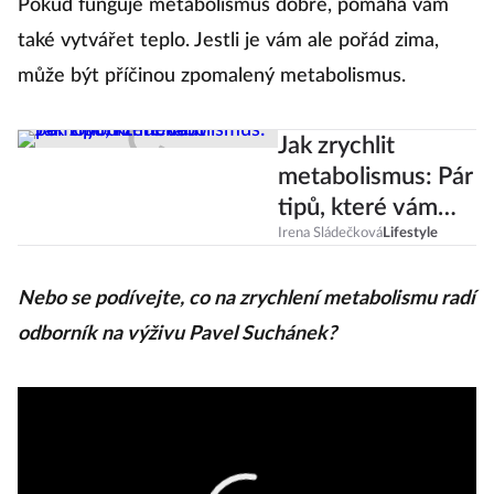
Pokud funguje metabolismus dobře, pomáhá vám
také vytvářet teplo. Jestli je vám ale pořád zima,
může být příčinou zpomalený metabolismus.
Jak zrychlit
metabolismus: Pár
tipů, které vám
pomohou
Irena Sládečková
Lifestyle
zhubnout
Nebo se podívejte, co na zrychlení metabolismu radí
odborník na výživu Pavel Suchánek?