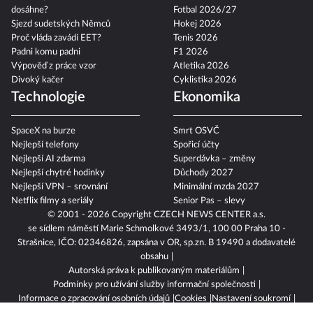
dosáhne?
Fotbal 2026/27
Sjezd sudetských Němců
Hokej 2026
Proč vláda zavádí EET?
Tenis 2026
Padni komu padni
F1 2026
Výpověď z práce vzor
Atletika 2026
Divoký kačer
Cyklistika 2026
Technologie
Ekonomika
SpaceX na burze
Smrt OSVČ
Nejlepší telefony
Spořicí účty
Nejlepší AI zdarma
Superdávka – změny
Nejlepší chytré hodinky
Důchody 2027
Nejlepší VPN – srovnání
Minimální mzda 2027
Netflix filmy a seriály
Senior Pas – slevy
© 2001 - 2026 Copyright
CZECH NEWS CENTER a.s.
se sídlem náměstí Marie Schmolkové 3493/1, 100 00 Praha 10 -
Strašnice, IČO: 02346826, zapsána v OR, sp.zn. B 19490 a dodavatelé
obsahu
Autorská práva k publikovaným materiálům
Podmínky pro užívání služby informační společnosti
Informace o zpracování osobních údajů
Cookies
Nastavení soukromí
Vlastnická struktura