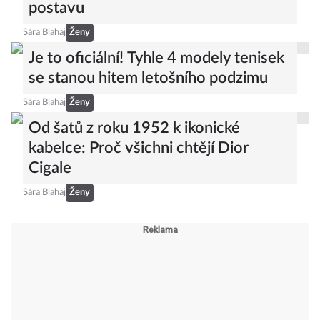
postavu
Sára Blahaj
Ženy
Je to oficiální! Tyhle 4 modely tenisek
se stanou hitem letošního podzimu
Sára Blahaj
Ženy
Od šatů z roku 1952 k ikonické
kabelce: Proč všichni chtějí Dior
Cigale
Sára Blahaj
Ženy