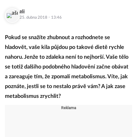
aši
·
25. dubna 2018
13:46
Pokud se snažíte zhubnout a rozhodnete se
hladovět, vaše kila půjdou po takové dietě rychle
nahoru. Jenže to zdaleka není to nejhorší. Vaše tělo
se totiž dalšího podobného hladovění začne obávat
a zareaguje tím, že zpomalí metabolismus. Víte, jak
poznáte, jestli se to nestalo právě vám? A jak zase
metabolismus zrychlit?