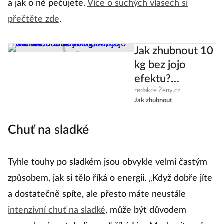
a jak o ně pečujete.
Více o suchých vlasech si
přečtěte zde
.
Jak zhubnout 10
kg bez jojo
efektu?
Poradíme vám,
redakce Ženy.cz
Jak zhubnout
co musíte udělat
jako první
Chuť na sladké
Tyhle touhy po sladkém jsou obvykle velmi častým
způsobem, jak si tělo říká o energii. „Když dobře jíte
a dostatečně spíte, ale přesto máte neustále
intenzivní chuť na sladké
, může být důvodem