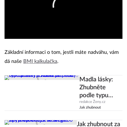
Základní informaci o tom, jestli máte nadváhu, vám
dá naše
BMI kalkulačka
.
Madla lásky:
Zhubněte
podle typu
postavy. Komu
redakce Ženy.cz
Jak zhubnout
pomůže omezit
tuky a komu
Jak zhubnout za