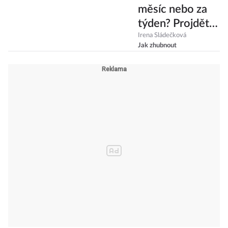
sacharidy?
měsíc nebo za
týden? Projděte
si naše tipy a
Irena Sládečková
Jak zhubnout
vyberte si
strategii