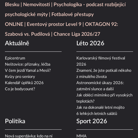
Blesku
Nemovitosti
Psychologika - podcast rozbíjející
psychologické mýty
Fotbalové přestupy
ONLINE
Eventový prostor Level 9
OKTAGON 92:
Szabová vs. Pudilová
Chance Liga 2026/27
Aktuálně
Léto 2026
Epicentrum
Karlovarský filmový festival
Neštovice: příznaky, léčba
2026
V čem jezdí Yamal a Mesii?
Znamení, že jste potkali někoho
Kvízy pro seniory
z minulého života
Kalendář úplňků 2026
Astronomické úkazy 2026:
Co je bodycount?
zatmění slunce a další
Jak obléci miminko při vysokých
teplotách?
Jak na dokonalé letní mojito
6 lehkých letních salátů
Politika
Sport 2026
Nová superdávka: kdo na ní
MMA