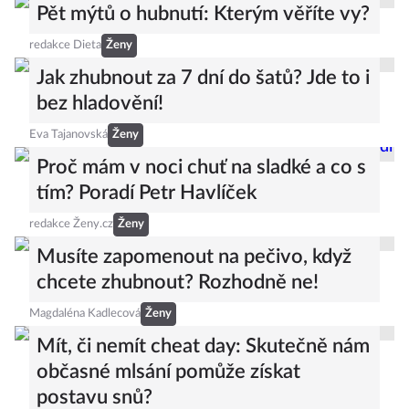
Pět mýtů o hubnutí: Kterým věříte vy?
redakce Dieta
Ženy
Jak zhubnout za 7 dní do šatů? Jde to i
bez hladovění!
Eva Tajanovská
Ženy
Proč mám v noci chuť na sladké a co s
tím? Poradí Petr Havlíček
redakce Ženy.cz
Ženy
Musíte zapomenout na pečivo, když
chcete zhubnout? Rozhodně ne!
Magdaléna Kadlecová
Ženy
Mít, či nemít cheat day: Skutečně nám
občasné mlsání pomůže získat
postavu snů?