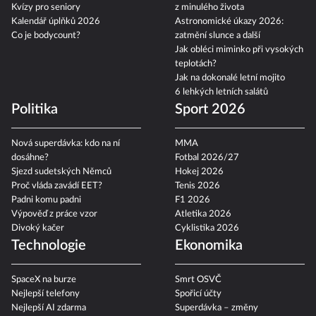
Kvízy pro seniory
z minulého života
Kalendář úplňků 2026
Astronomické úkazy 2026:
Co je bodycount?
zatmění slunce a další
Jak obléci miminko při vysokých
teplotách?
Jak na dokonalé letní mojito
6 lehkých letních salátů
Politika
Sport 2026
Nová superdávka: kdo na ní
MMA
dosáhne?
Fotbal 2026/27
Sjezd sudetských Němců
Hokej 2026
Proč vláda zavádí EET?
Tenis 2026
Padni komu padni
F1 2026
Výpověď z práce vzor
Atletika 2026
Divoký kačer
Cyklistika 2026
Technologie
Ekonomika
SpaceX na burze
Smrt OSVČ
Nejlepší telefony
Spořicí účty
Nejlepší AI zdarma
Superdávka – změny