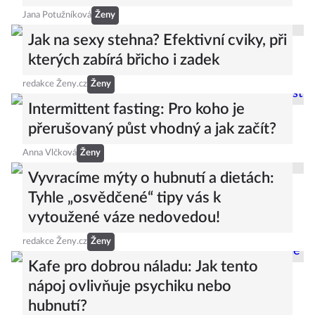
Jana Potužníková
Ženy
Jak na sexy stehna? Efektivní cviky, při
kterých zabírá břicho i zadek
redakce Ženy.cz
Ženy
Intermittent fasting: Pro koho je
přerušovaný půst vhodný a jak začít?
Anna Vlčková
Ženy
Vyvracíme mýty o hubnutí a dietách:
Tyhle „osvědčené“ tipy vás k
vytoužené váze nedovedou!
redakce Ženy.cz
Ženy
Kafe pro dobrou náladu: Jak tento
nápoj ovlivňuje psychiku nebo
hubnutí?