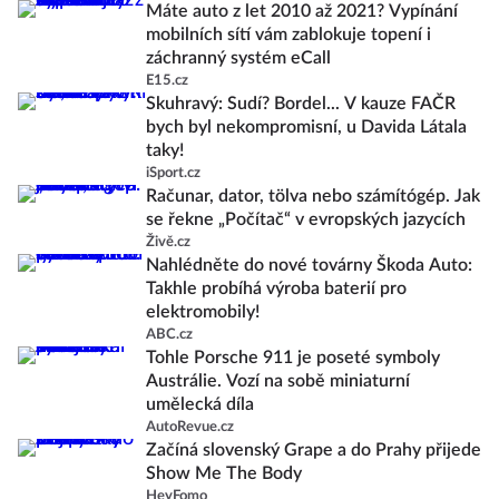
Máte auto z let 2010 až 2021? Vypínání
mobilních sítí vám zablokuje topení i
záchranný systém eCall
E15.cz
Skuhravý: Sudí? Bordel... V kauze FAČR
bych byl nekompromisní, u Davida Látala
taky!
iSport.cz
Računar, dator, tölva nebo számítógép. Jak
se řekne „Počítač“ v evropských jazycích
Živě.cz
Nahlédněte do nové továrny Škoda Auto:
Takhle probíhá výroba baterií pro
elektromobily!
ABC.cz
Tohle Porsche 911 je poseté symboly
Austrálie. Vozí na sobě miniaturní
umělecká díla
AutoRevue.cz
Začíná slovenský Grape a do Prahy přijede
Show Me The Body
HeyFomo