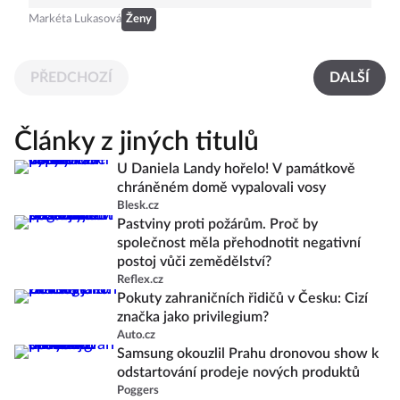
Markéta Lukasová
Ženy
PŘEDCHOZÍ
DALŠÍ
Články z jiných titulů
U Daniela Landy hořelo! V památkově
chráněném domě vypalovali vosy
Blesk.cz
Pastviny proti požárům. Proč by
společnost měla přehodnotit negativní
postoj vůči zemědělství?
Reflex.cz
Pokuty zahraničních řidičů v Česku: Cizí
značka jako privilegium?
Auto.cz
Samsung okouzlil Prahu dronovou show k
odstartování prodeje nových produktů
Poggers