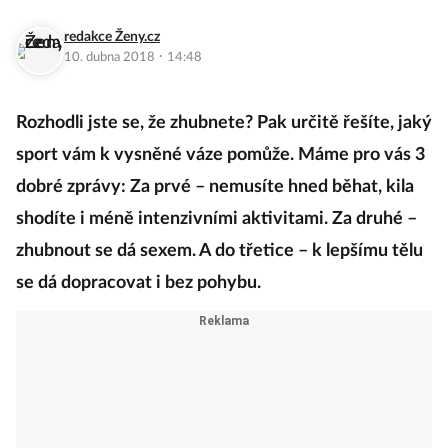
redakce Ženy.cz
·
10. dubna 2018
14:48
Rozhodli jste se, že zhubnete? Pak určitě řešíte, jaký
sport vám k vysněné váze pomůže. Máme pro vás 3
dobré zprávy: Za prvé – nemusíte hned běhat, kila
shodíte i méně intenzivními aktivitami. Za druhé –
zhubnout se dá sexem. A do třetice – k lepšímu tělu
se dá dopracovat i bez pohybu.