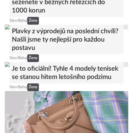
seženete v běžných řetězcích do
1000 korun
Sára Blahaj
Ženy
Plavky z výprodejů na poslední chvíli?
Našli jsme ty nejlepší pro každou
postavu
Sára Blahaj
Ženy
Je to oficiální! Tyhle 4 modely tenisek
se stanou hitem letošního podzimu
Sára Blahaj
Ženy