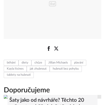
běhání
diety
chůze
Jillian Michaels
plavání
Kayla Itsines
jak zhubnout
hubnutí bez pohybu
tablety na hubnutí
Doporučujeme
Šaty jako od návrháře? Těchto 20