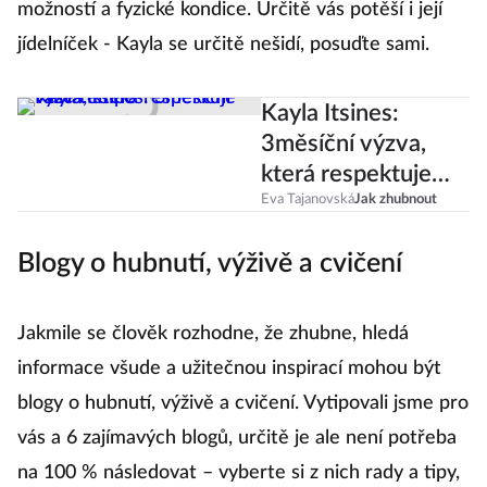
možností a fyzické kondice. Určitě vás potěší i její
jídelníček - Kayla se určitě nešidí, posuďte sami.
Kayla Itsines:
3měsíční výzva,
která respektuje
vaše tempo
Eva Tajanovská
Jak zhubnout
Blogy o hubnutí, výživě a cvičení
Jakmile se člověk rozhodne, že zhubne, hledá
informace všude a užitečnou inspirací mohou být
blogy o hubnutí, výživě a cvičení. Vytipovali jsme pro
vás a 6 zajímavých blogů, určitě je ale není potřeba
na 100 % následovat – vyberte si z nich rady a tipy,