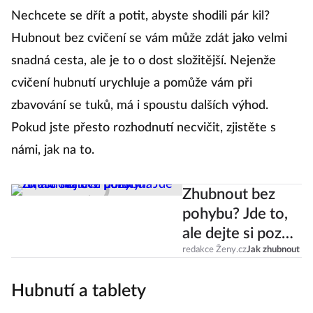
Nechcete se dřít a potit, abyste shodili pár kil?
Hubnout bez cvičení se vám může zdát jako velmi
snadná cesta, ale je to o dost složitější. Nejenže
cvičení hubnutí urychluje a pomůže vám při
zbavování se tuků, má i spoustu dalších výhod.
Pokud jste přesto rozhodnutí necvičit, zjistěte s
námi, jak na to.
Zhubnout bez
pohybu? Jde to,
ale dejte si pozor
na ztrátu svalové
redakce Ženy.cz
Jak zhubnout
hmoty
Hubnutí a tablety