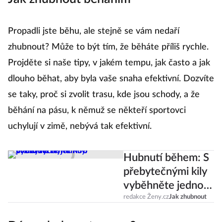
Propadli jste běhu, ale stejně se vám nedaří
zhubnout? Může to být tím, že běháte příliš rychle.
Projděte si naše tipy, v jakém tempu, jak často a jak
dlouho běhat, aby byla vaše snaha efektivní. Dozvíte
se taky, proč si zvolit trasu, kde jsou schody, a že
běhání na pásu, k němuž se někteří sportovci
uchylují v zimě, nebývá tak efektivní.
Hubnutí během: S
přebytečnými kily
vyběhněte jednou
provždy!
redakce Ženy.cz
Jak zhubnout