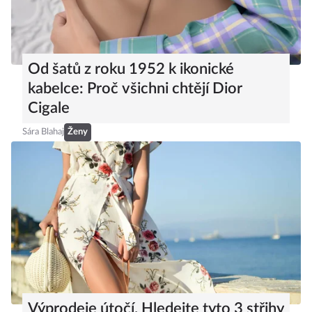
Od šatů z roku 1952 k ikonické
kabelce: Proč všichni chtějí Dior
Cigale
Sára Blahaj
Ženy
Výprodeje útočí. Hledejte tyto 3 střihy