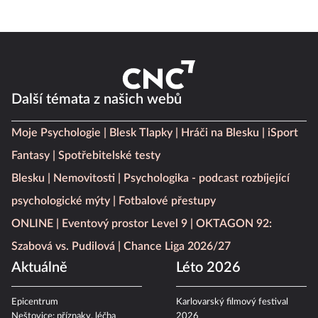
Další témata z našich webů
Moje Psychologie
Blesk Tlapky
Hráči na Blesku
iSport
Fantasy
Spotřebitelské testy
Blesku
Nemovitosti
Psychologika - podcast rozbíjející
psychologické mýty
Fotbalové přestupy
ONLINE
Eventový prostor Level 9
OKTAGON 92:
Szabová vs. Pudilová
Chance Liga 2026/27
Aktuálně
Léto 2026
Epicentrum
Karlovarský filmový festival
Neštovice: příznaky, léčba
2026