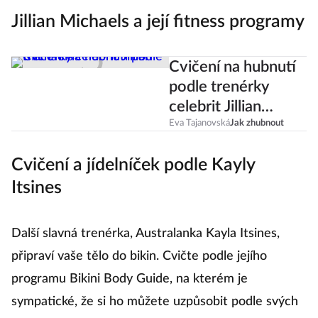
výstřelek?
Jillian Michaels a její fitness programy
Cvičení na hubnutí
podle trenérky
celebrit Jillian
Michaels
Eva Tajanovská
Jak zhubnout
Cvičení a jídelníček podle Kayly
Itsines
Další slavná trenérka, Australanka Kayla Itsines,
připraví vaše tělo do bikin. Cvičte podle jejího
programu Bikini Body Guide, na kterém je
sympatické, že si ho můžete uzpůsobit podle svých