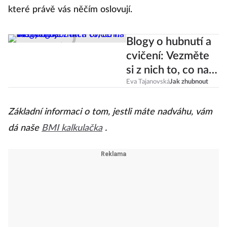
které právě vás něčím oslovují.
Blogy o hubnutí a
cvičení: Vezměte
si z nich to, co na
vás funguje
Eva Tajanovská
Jak zhubnout
Základní informaci o tom, jestli máte nadváhu, vám
dá naše
BMI kalkulačka
.