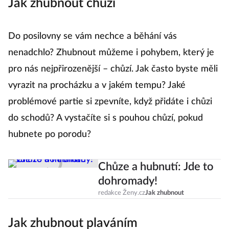
Jak zhubnout chůzí
Do posilovny se vám nechce a běhání vás
nenadchlo? Zhubnout můžeme i pohybem, který je
pro nás nejpřirozenější – chůzí. Jak často byste měli
vyrazit na procházku a v jakém tempu? Jaké
problémové partie si zpevníte, když přidáte i chůzi
do schodů? A vystačíte si s pouhou chůzí, pokud
hubnete po porodu?
Chůze a hubnutí: Jde to
dohromady!
redakce Ženy.cz
Jak zhubnout
Jak zhubnout plaváním