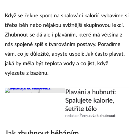
Když se řekne sport na spalování kalorií, vybavíme si
třeba běh nebo nějakou svižnější skupinovou lekci.
Zhubnout se dá ale i plaváním, které má většina z
nás spojené spíš s tvarováním postavy. Poradíme
vám, co je důležité, abyste uspěli: Jak často plavat,
jaká by měla být teplota vody a co jíst, když
vylezete z bazénu.
Plavání a hubnutí:
Spalujete kalorie,
šetříte tělo
redakce Ženy.cz
Jak zhubnout
Jak zhubnout běháním