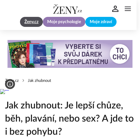
Ženy.cz
Moje psychologie
Moje zdraví
Zeny.cz
Jak zhubnout
Jak zhubnout: Je lepší chůze,
běh, plavání, nebo sex? A jde to
i bez pohybu?