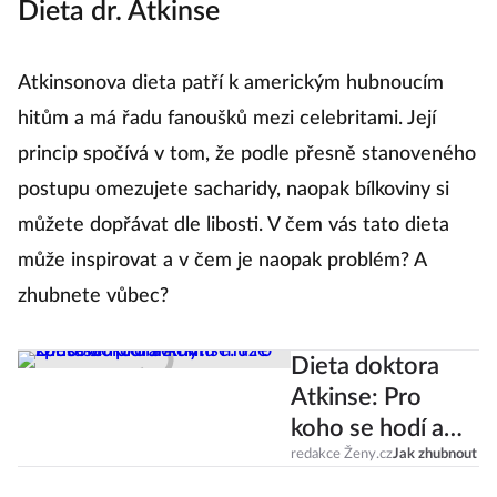
Dieta dr. Atkinse
Atkinsonova dieta patří k americkým hubnoucím
hitům a má řadu fanoušků mezi celebritami. Její
princip spočívá v tom, že podle přesně stanoveného
postupu omezujete sacharidy, naopak bílkoviny si
můžete dopřávat dle libosti. V čem vás tato dieta
může inspirovat a v čem je naopak problém? A
zhubnete vůbec?
Dieta doktora
Atkinse: Pro
koho se hodí a
komu může
redakce Ženy.cz
Jak zhubnout
způsobit