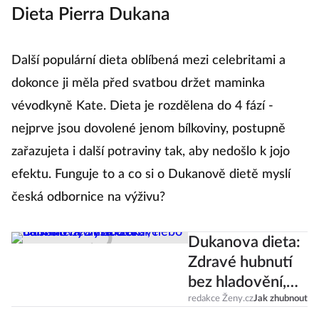
Dieta Pierra Dukana
problémy?
Další populární dieta oblíbená mezi celebritami a
dokonce ji měla před svatbou držet maminka
vévodkyně Kate. Dieta je rozdělena do 4 fází -
nejprve jsou dovolené jenom bílkoviny, postupně
zařazujeta i další potraviny tak, aby nedošlo k jojo
efektu. Funguje to a co si o Dukanově dietě myslí
česká odbornice na výživu?
Dukanova dieta:
Zdravé hubnutí
bez hladovění,
nebo další šílený
redakce Ženy.cz
Jak zhubnout