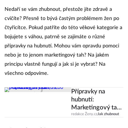
Nedaří se vám zhubnout, přestože jíte zdravě a
cvičíte? Přesně to bývá častým problémem žen po
čtyřicítce. Pokud patříte do této věkové kategorie a
bojujete s váhou, patrně se zajímáte o různé
přípravky na hubnutí. Mohou vám opravdu pomoci
nebo je to jenom marketingový tah? Na jakém
principu vlastně fungují a jak si je vybrat? Na
všechno odpovíme.
Přípravky na
hubnutí:
Marketingový tah,
nebo pomocník v
redakce Ženy.cz
Jak zhubnout
nouzi?