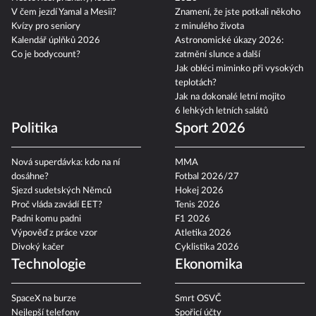
V čem jezdí Yamal a Mesii?
Znamení, že jste potkali někoho
Kvízy pro seniory
z minulého života
Kalendář úplňků 2026
Astronomické úkazy 2026:
Co je bodycount?
zatmění slunce a další
Jak obléci miminko při vysokých
teplotách?
Jak na dokonalé letní mojito
6 lehkých letních salátů
Politika
Sport 2026
Nová superdávka: kdo na ní
MMA
dosáhne?
Fotbal 2026/27
Sjezd sudetských Němců
Hokej 2026
Proč vláda zavádí EET?
Tenis 2026
Padni komu padni
F1 2026
Výpověď z práce vzor
Atletika 2026
Divoký kačer
Cyklistika 2026
Technologie
Ekonomika
SpaceX na burze
Smrt OSVČ
Nejlepší telefony
Spořicí účty