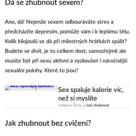
Dá se zhubnout sexem?
Ano, dá! Nejenže sexem odbouráváte stres a
předcházíte depresím, pomůže vám i k lepšímu tělu.
Kolik kilojoulů se dá při milostných hrátkách spálit?
Budete se divit, je to celkem dost, samozřejmě ale
musíte být při sexu aktivní a vyzkoušet i náročnější
sexuální polohy. Které to jsou?
Sex spaluje kalorie víc,
než si myslíte
redakce Ženy.cz
Jak zhubnout
Jak zhubnout bez cvičení?