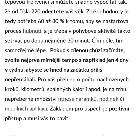
tepovou frekvenci si můžete snadno vypočítat tak,
že od čísla 220 odečtete váš věk. Z této hodnoty je
tedy potřeba 60 až 80 % k tomu, aby se nastartoval
proces
hubnutí
, a je třeba v pohybové aktivitě takto
setrvat po dobu nejméně 30 minut. Čím déle, tím
samozřejmě lépe.
Pokud s cílenou chůzí začínáte,
zvolte nejprve mírnější tempo a například jen 4 dny
v týdnu, abyste se hned na začátku příliš
nepřemáhali.
Pro váš přehled o počtu nachozených
kroků, kilometrů, spálených kalorií apod. je na trhu
nepřeberné množství
fitness náramků
,
hodinek
či
mobilních aplikací
. Základem pro úspěch je pozitivní
přístup a musí vás to bavit!