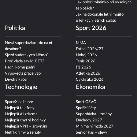
Jak obléci miminko při vysokých
teplotách?
Jak na dokonalé letní mojito
6 lehkých letních salátů
Politika
Sport 2026
Nová superdávka: kdo na ní
MMA
dosáhne?
Fotbal 2026/27
Sjezd sudetských Němců
Hokej 2026
Proč vláda zavádí EET?
Tenis 2026
Padni komu padni
F1 2026
Výpověď z práce vzor
Atletika 2026
Divoký kačer
Cyklistika 2026
Technologie
Ekonomika
SpaceX na burze
Smrt OSVČ
Nejlepší telefony
Spořicí účty
Nejlepší AI zdarma
Superdávka – změny
Nejlepší chytré hodinky
Důchody 2027
Nejlepší VPN – srovnání
Minimální mzda 2027
Netflix filmy a seriály
Senior Pas – slevy