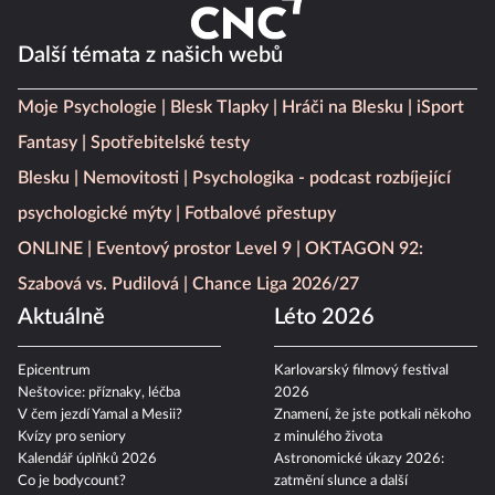
Další témata z našich webů
Moje Psychologie
Blesk Tlapky
Hráči na Blesku
iSport
Fantasy
Spotřebitelské testy
Blesku
Nemovitosti
Psychologika - podcast rozbíjející
psychologické mýty
Fotbalové přestupy
ONLINE
Eventový prostor Level 9
OKTAGON 92:
Szabová vs. Pudilová
Chance Liga 2026/27
Aktuálně
Léto 2026
Epicentrum
Karlovarský filmový festival
Neštovice: příznaky, léčba
2026
V čem jezdí Yamal a Mesii?
Znamení, že jste potkali někoho
Kvízy pro seniory
z minulého života
Kalendář úplňků 2026
Astronomické úkazy 2026:
Co je bodycount?
zatmění slunce a další