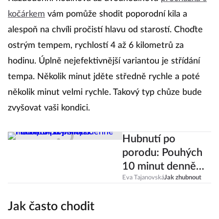
kočárkem
vám pomůže shodit poporodní kila a
alespoň na chvíli pročistí hlavu od starostí. Choďte
ostrým tempem, rychlostí 4 až 6 kilometrů za
hodinu. Úplně nejefektivnější variantou je střídání
tempa. Několik minut jděte středně rychle a poté
několik minut velmi rychle. Takový typ chůze bude
zvyšovat vaši kondici.
Hubnutí po
porodu: Pouhých
10 minut denně
má obrovský
Eva Tajanovská
Jak zhubnout
smysl
Jak často chodit