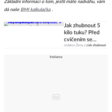
Základní informaci o tom, jestli máte nadváhu, vám
dá naše
BMI kalkulačka
.
Jak zhubnout 5
kilo tuku? Před
cvičením se
najezte a
redakce Ženy.cz
Jak zhubnout
nepřepínejte se