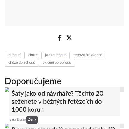
hubnutí
chůze
jak zhubnout
tepová frekvence
chůze do schodů
cvičení po porodu
Doporučujeme
Šaty jako od návrháře? Těchto 20
seženete v běžných řetězcích do
1000 korun
Sára Blahaj
Ženy