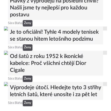
Plavky z výprodejů na poslední chvíli?
Našli jsme ty nejlepší pro každou
postavu
Sára Blahaj
Ženy
Je to oficiální! Tyhle 4 modely tenisek
se stanou hitem letošního podzimu
Sára Blahaj
Ženy
Od šatů z roku 1952 k ikonické
kabelce: Proč všichni chtějí Dior
Cigale
Sára Blahaj
Ženy
Výprodeje útočí. Hledejte tyto 3 střihy
letních šatů, které unosíte i za pět let
Sára Blahaj
Ženy