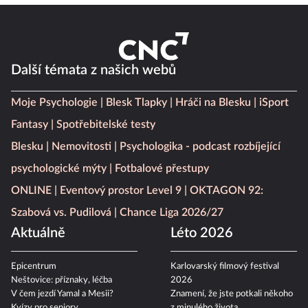
Další témata z našich webů
Moje Psychologie
Blesk Tlapky
Hráči na Blesku
iSport
Fantasy
Spotřebitelské testy
Blesku
Nemovitosti
Psychologika - podcast rozbíjející
psychologické mýty
Fotbalové přestupy
ONLINE
Eventový prostor Level 9
OKTAGON 92:
Szabová vs. Pudilová
Chance Liga 2026/27
Aktuálně
Léto 2026
Epicentrum
Karlovarský filmový festival
Neštovice: příznaky, léčba
2026
V čem jezdí Yamal a Mesii?
Znamení, že jste potkali někoho
Kvízy pro seniory
z minulého života