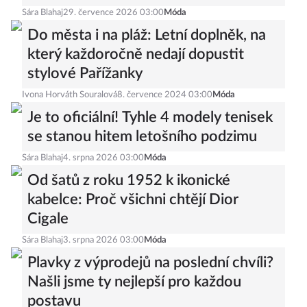
Sára Blahaj
29. července 2026 03:00
Móda
Do města i na pláž: Letní doplněk, na
který každoročně nedají dopustit
stylové Pařížanky
Ivona Horváth Souralová
8. července 2024 03:00
Móda
Je to oficiální! Tyhle 4 modely tenisek
se stanou hitem letošního podzimu
Sára Blahaj
4. srpna 2026 03:00
Móda
Od šatů z roku 1952 k ikonické
kabelce: Proč všichni chtějí Dior
Cigale
Sára Blahaj
3. srpna 2026 03:00
Móda
Plavky z výprodejů na poslední chvíli?
Našli jsme ty nejlepší pro každou
postavu