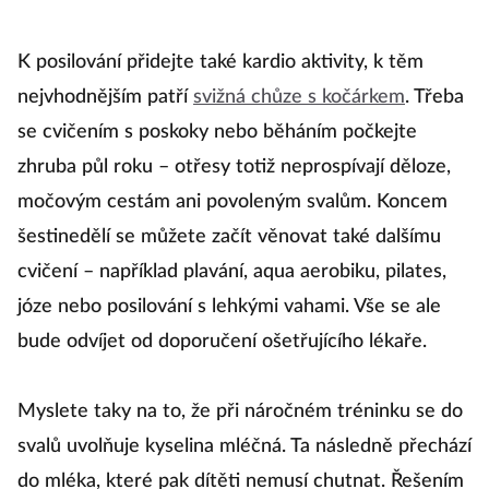
K posilování přidejte také kardio aktivity, k těm
nejvhodnějším patří
svižná chůze s kočárkem
. Třeba
se cvičením s poskoky nebo běháním počkejte
zhruba půl roku – otřesy totiž neprospívají děloze,
močovým cestám ani povoleným svalům. Koncem
šestinedělí se můžete začít věnovat také dalšímu
cvičení – například plavání, aqua aerobiku, pilates,
józe nebo posilování s lehkými vahami. Vše se ale
bude odvíjet od doporučení ošetřujícího lékaře.
Myslete taky na to, že při náročném tréninku se do
svalů uvolňuje kyselina mléčná. Ta následně přechází
do mléka, které pak dítěti nemusí chutnat. Řešením