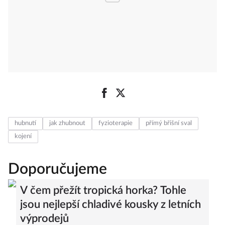
hubnutí
jak zhubnout
fyzioterapie
přímý břišní sval
kojení
Doporučujeme
V čem přežít tropická horka? Tohle
jsou nejlepší chladivé kousky z letních
výprodejů