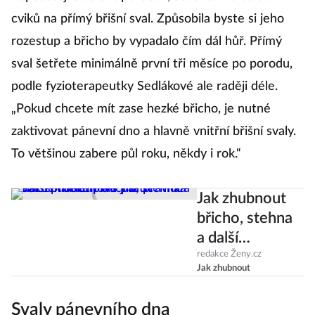
cviků na přímý břišní sval. Způsobila byste si jeho
rozestup a břicho by vypadalo čím dál hůř. Přímý
sval šetřete minimálně první tři měsíce po porodu,
podle fyzioterapeutky Sedlákové ale raději déle.
„Pokud chcete mít zase hezké břicho, je nutné
zaktivovat pánevní dno a hlavně vnitřní břišní svaly.
To většinou zabere půl roku, někdy i rok.“
Jak zhubnout
břicho, stehna
a další
problémové
redakce Ženy.cz
Jak zhubnout
partie? Pro
každé místo
Svaly pánevního dna