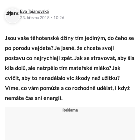
Eva Tajanovská
·
23. března 2018
10:26
Jsou vaše těhotenské džíny tím jediným, do čeho se
po porodu vejdete? Je jasné, že chcete svoji
postavu co nejrychleji zpět. Jak se stravovat, aby šla
kila dolů, ale netrpělo tím mateřské mléko? Jak
cvičit, aby to nenadělalo víc škody než užitku?
Víme, co vám pomůže a co rozhodně udělat, i když
nemáte čas ani energii.