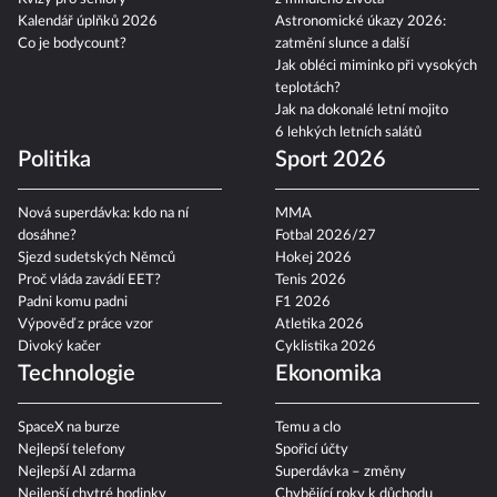
Kalendář úplňků 2026
Astronomické úkazy 2026:
Co je bodycount?
zatmění slunce a další
Jak obléci miminko při vysokých
teplotách?
Jak na dokonalé letní mojito
6 lehkých letních salátů
Politika
Sport 2026
Nová superdávka: kdo na ní
MMA
dosáhne?
Fotbal 2026/27
Sjezd sudetských Němců
Hokej 2026
Proč vláda zavádí EET?
Tenis 2026
Padni komu padni
F1 2026
Výpověď z práce vzor
Atletika 2026
Divoký kačer
Cyklistika 2026
Technologie
Ekonomika
SpaceX na burze
Temu a clo
Nejlepší telefony
Spořicí účty
Nejlepší AI zdarma
Superdávka – změny
Nejlepší chytré hodinky
Chybějící roky k důchodu