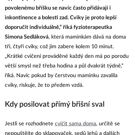
povolenému bříšku se navíc často přidávají i
inkontinence a bolesti zad. Cviky je proto lepší
doporučit individuálně,“ říká fyzioterapeutka
Simona Sedláková
, která maminkám dává na doma
tři, čtyři cviky, což jim zabere kolem 10 minut.
„Krátké cvičení prováděné každý den má po porodu
větší smysl než třeba hodina a půl dvakrát týdně,“
říká. Navíc pokud by čerstvou maminku zavalila
cviky, riskuje, že to předem vzdá.
Kdy posilovat přímý břišní sval
Jestli se rozhodnete
cvičit sama doma
, určitě se
nepouštějte do sklapovaček, sedů lehů a dalších