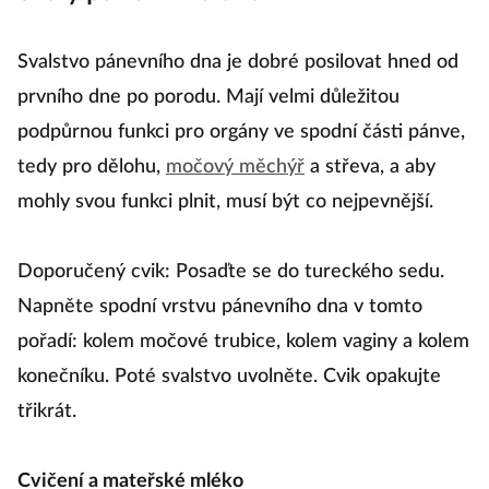
platí jiná
pravidla
Svalstvo pánevního dna je dobré posilovat hned od
prvního dne po porodu. Mají velmi důležitou
podpůrnou funkci pro orgány ve spodní části pánve,
tedy pro dělohu,
močový měchýř
a střeva, a aby
mohly svou funkci plnit, musí být co nejpevnější.
Doporučený cvik: Posaďte se do tureckého sedu.
Napněte spodní vrstvu pánevního dna v tomto
pořadí: kolem močové trubice, kolem vaginy a kolem
konečníku. Poté svalstvo uvolněte. Cvik opakujte
třikrát.
Cvičení a mateřské mléko