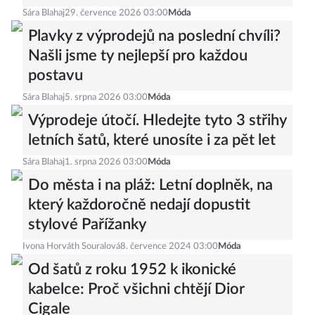
Sára Blahaj
29. července 2026 03:00
Móda
Plavky z výprodejů na poslední chvíli?
Našli jsme ty nejlepší pro každou
postavu
Sára Blahaj
5. srpna 2026 03:00
Móda
Výprodeje útočí. Hledejte tyto 3 střihy
letních šatů, které unosíte i za pět let
Sára Blahaj
1. srpna 2026 03:00
Móda
Do města i na pláž: Letní doplněk, na
který každoročně nedají dopustit
stylové Pařížanky
Ivona Horváth Souralová
8. července 2024 03:00
Móda
Od šatů z roku 1952 k ikonické
kabelce: Proč všichni chtějí Dior
Cigale