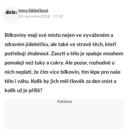
Irena Sládečková
·
18. července 2018
17:42
Bílkoviny mají své místo nejen ve vyváženém a
zdravém jídelníčku, ale také ve stravě těch, kteří
potřebují zhubnout. Zasytí a tělo je spaluje mnohem
pomaleji než tuky a cukry. Ale pozor, rozhodně u
nich neplatí, že čím více bílkovin, tím lépe pro naše
tělo i váhu. Kolik by jich měl člověk za den sníst a
kolik už je příliš?