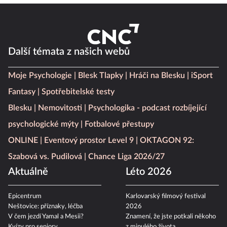
Další témata z našich webů
Moje Psychologie
Blesk Tlapky
Hráči na Blesku
iSport
Fantasy
Spotřebitelské testy
Blesku
Nemovitosti
Psychologika - podcast rozbíjející
psychologické mýty
Fotbalové přestupy
ONLINE
Eventový prostor Level 9
OKTAGON 92:
Szabová vs. Pudilová
Chance Liga 2026/27
Aktuálně
Léto 2026
Epicentrum
Karlovarský filmový festival
Neštovice: příznaky, léčba
2026
V čem jezdí Yamal a Mesii?
Znamení, že jste potkali někoho
Kvízy pro seniory
z minulého života