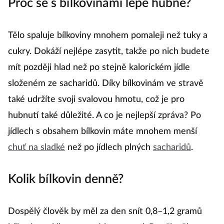
Proč se s bílkovinami lépe hubne?
Tělo spaluje bílkoviny mnohem pomaleji než tuky a
cukry. Dokáží nejlépe zasytit, takže po nich budete
mít později hlad než po stejně kalorickém jídle
složeném ze sacharidů. Díky bílkovinám ve stravě
také udržíte svoji svalovou hmotu, což je pro
hubnutí také důležité. A co je nejlepší zpráva? Po
jídlech s obsahem bílkovin máte mnohem menší
chuť na sladké
než po jídlech plných
sacharidů
.
Kolik bílkovin denně?
Dospělý člověk by měl za den snít 0,8–1,2 gramů