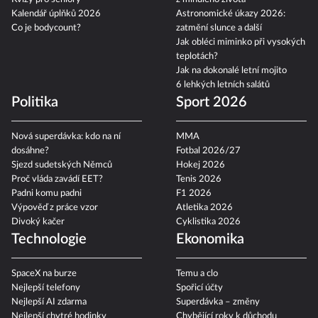
Kalendář úplňků 2026
Astronomické úkazy 2026:
Co je bodycount?
zatmění slunce a další
Jak obléci miminko při vysokých
teplotách?
Jak na dokonalé letní mojito
6 lehkých letních salátů
Politika
Sport 2026
Nová superdávka: kdo na ní
MMA
dosáhne?
Fotbal 2026/27
Sjezd sudetských Němců
Hokej 2026
Proč vláda zavádí EET?
Tenis 2026
Padni komu padni
F1 2026
Výpověď z práce vzor
Atletika 2026
Divoký kačer
Cyklistika 2026
Technologie
Ekonomika
SpaceX na burze
Temu a clo
Nejlepší telefony
Spořicí účty
Nejlepší AI zdarma
Superdávka – změny
Nejlepší chytré hodinky
Chybějící roky k důchodu