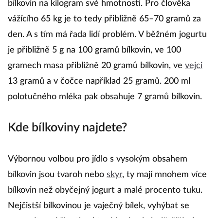
bílkovin na kilogram své hmotnosti. Pro člověka
vážícího 65 kg je to tedy přibližně 65–70 gramů za
den. A s tím má řada lidí problém. V běžném jogurtu
je přibližně 5 g na 100 gramů bílkovin, ve 100
gramech masa přibližně 20 gramů bílkovin, ve
vejci
13 gramů a v čočce například 25 gramů. 200 ml
polotučného mléka pak obsahuje 7 gramů bílkovin.
Kde bílkoviny najdete?
Výbornou volbou pro jídlo s vysokým obsahem
bílkovin jsou tvaroh nebo
skyr
, ty mají mnohem více
bílkovin než obyčejný jogurt a malé procento tuku.
Nejčistší bílkovinou je vaječný bílek, vyhýbat se