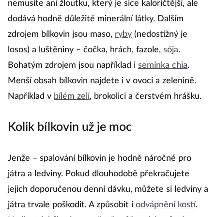
nemusíte ani žloutku, který je sice kaloričtější, ale
dodává hodně důležité minerální látky. Dalším
zdrojem bílkovin jsou maso,
ryby
(nedostižný je
losos) a luštěniny – čočka, hrách, fazole,
sója
.
Bohatým zdrojem jsou například i
semínka chia
.
Menší obsah bílkovin najdete i v ovoci a zelenině.
Například v
bílém zelí
, brokolici a čerstvém hrášku.
Kolik bílkovin už je moc
Jenže – spalování bílkovin je hodně náročné pro
játra a ledviny. Pokud dlouhodobě překračujete
jejich doporučenou denní dávku, můžete si ledviny a
játra trvale poškodit. A způsobit i
odvápnění kostí
.