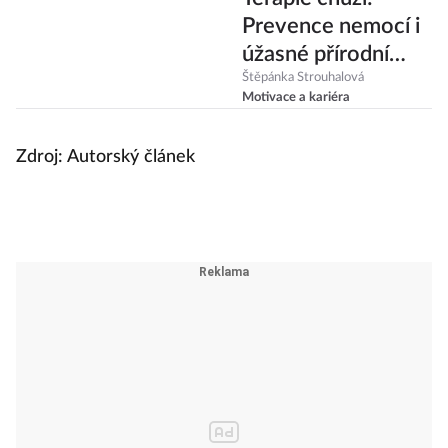
Prevence nemocí i
úžasné přírodní
sedativum
Štěpánka Strouhalová
Motivace a kariéra
Zdroj: Autorský článek