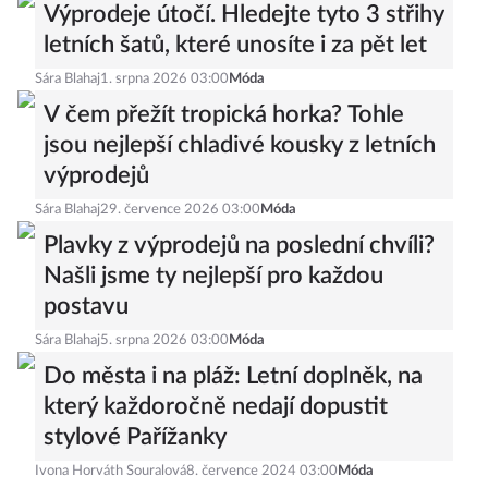
Výprodeje útočí. Hledejte tyto 3 střihy
letních šatů, které unosíte i za pět let
Sára Blahaj
1. srpna 2026 03:00
Móda
V čem přežít tropická horka? Tohle
jsou nejlepší chladivé kousky z letních
výprodejů
Sára Blahaj
29. července 2026 03:00
Móda
Plavky z výprodejů na poslední chvíli?
Našli jsme ty nejlepší pro každou
postavu
Sára Blahaj
5. srpna 2026 03:00
Móda
Do města i na pláž: Letní doplněk, na
který každoročně nedají dopustit
stylové Pařížanky
Ivona Horváth Souralová
8. července 2024 03:00
Móda