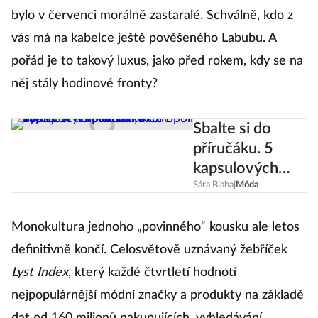
bylo v červenci morálně zastaralé. Schválně, kdo z
vás má na kabelce ještě pověšeného Labubu. A
pořád je to takový luxus, jako před rokem, kdy se na
něj stály hodinové fronty?
Sbalte si do
příručáku. 5
kapsulových
kousků, které
Sára Blahaj
Móda
využijete v
resortu i
Monokultura jednoho „povinného“ kousku ale letos
metropoli
definitivně končí. Celosvětově uznávaný žebříček
Lyst Index
, který každé čtvrtletí hodnotí
nejpopulárnější módní značky a produkty na základě