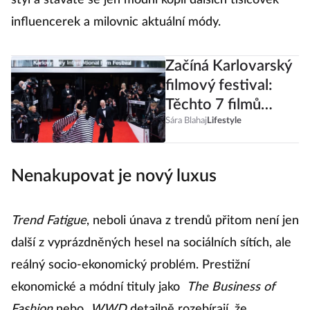
styl a stáváte se jen módní kopií dalších tisícovek
influencerek a milovnic aktuální módy.
Začíná Karlovarský
filmový festival:
Těchto 7 filmů
nesmíte minout
Sára Blahaj
Lifestyle
Nenakupovat je nový luxus
Trend Fatigue
, neboli únava z trendů přitom není jen
další z vyprázdněných hesel na sociálních sítích, ale
reálný socio-ekonomický problém. Prestižní
ekonomické a módní tituly jako
The Business of
Fashion
nebo
WWD
detailně rozebírají, že