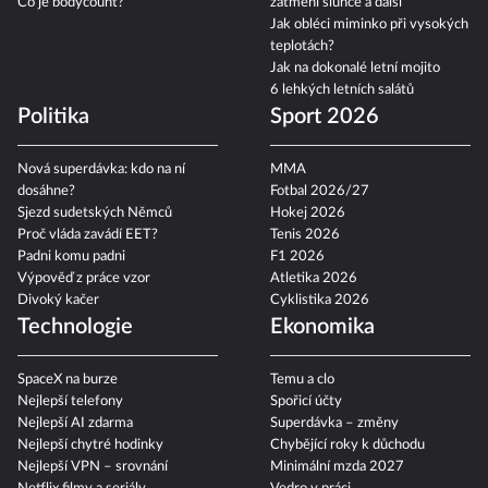
Co je bodycount?
zatmění slunce a další
Jak obléci miminko při vysokých
teplotách?
Jak na dokonalé letní mojito
6 lehkých letních salátů
Politika
Sport 2026
Nová superdávka: kdo na ní
MMA
dosáhne?
Fotbal 2026/27
Sjezd sudetských Němců
Hokej 2026
Proč vláda zavádí EET?
Tenis 2026
Padni komu padni
F1 2026
Výpověď z práce vzor
Atletika 2026
Divoký kačer
Cyklistika 2026
Technologie
Ekonomika
SpaceX na burze
Temu a clo
Nejlepší telefony
Spořicí účty
Nejlepší AI zdarma
Superdávka – změny
Nejlepší chytré hodinky
Chybějící roky k důchodu
Nejlepší VPN – srovnání
Minimální mzda 2027