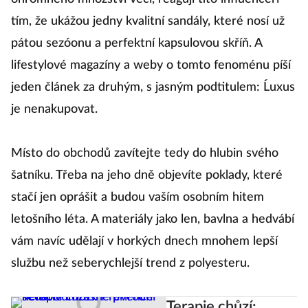
tím, že ukážou jedny kvalitní sandály, které nosí už
pátou sezóonu a perfektní kapsulovou skříň. A
lifestylové magazíny a weby o tomto fenoménu píší
jeden článek za druhým, s jasným podtitulem: Ĺuxus
je nenakupovat.
Místo do obchodů zavítejte tedy do hlubin svého
šatníku. Třeba na jeho dně objevíte poklady, které
stačí jen oprášit a budou vaším osobním hitem
letošního léta. A materiály jako len, bavlna a hedvábí
vám navíc udělají v horkých dnech mnohem lepší
službu než seberychlejší trend z polyesteru.
Terapie chůzí: