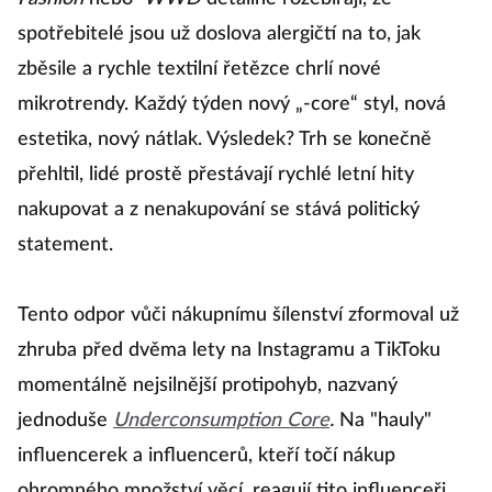
spotřebitelé jsou už doslova alergičtí na to, jak
zběsile a rychle textilní řetězce chrlí nové
mikrotrendy. Každý týden nový „-core“ styl, nová
estetika, nový nátlak. Výsledek? Trh se konečně
přehltil, lidé prostě přestávají rychlé letní hity
nakupovat a z nenakupování se stává politický
statement.
Tento odpor vůči nákupnímu šílenství zformoval už
zhruba před dvěma lety na Instagramu a TikToku
momentálně nejsilnější protipohyb, nazvaný
jednoduše
Underconsumption Core
.
Na "hauly"
influencerek a influencerů, kteří točí nákup
ohromného množství věcí, reagují tito influenceři