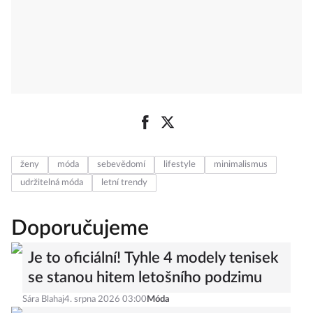
ženy
móda
sebevědomí
lifestyle
minimalismus
udržitelná móda
letní trendy
Doporučujeme
Je to oficiální! Tyhle 4 modely tenisek
se stanou hitem letošního podzimu
Sára Blahaj
4. srpna 2026 03:00
Móda