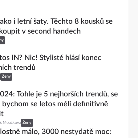
ako i letní šaty. Těchto 8 kousků se
 koupit v second handech
ny
tos IN? Nic! Stylisté hlásí konec
ních trendů
á
Ženy
24: Tohle je 5 nejhorších trendů, se
 bychom se letos měli definitivně
it
eš Moučková
Ženy
alostně málo, 3000 nestydatě moc: