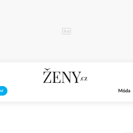
Móda
ví