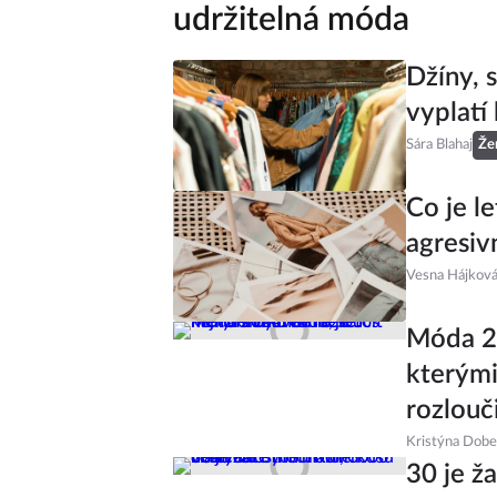
udržitelná móda
Džíny, s
vyplatí
Sára Blahaj
Že
Co je le
agresiv
Vesna Hájkov
Móda 20
kterými
rozlouč
Kristýna Dob
30 je ž