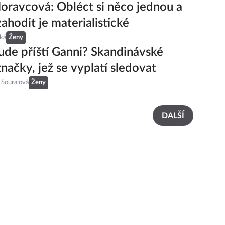
oravcová: Obléct si něco jednou a
zahodit je materialistické
ká
Ženy
ude příští Ganni? Skandinávské
načky, jež se vyplatí sledovat
 Souralová
Ženy
DALŠÍ