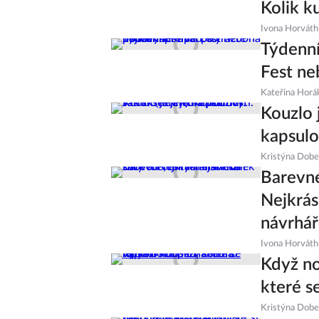
Kolik k
Ivona Horváth
Týdenní
Fest ne
Kateřina Horá
Kouzlo 
kapsulo
Kristýna Dob
Barevné
Nejkrás
návrhá
Ivona Horváth
Když no
které s
Kristýna Dob