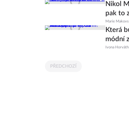
Nikol M
pak to 
Marie Makovs
Která b
módní z
Ivona Horváth
PŘEDCHOZÍ