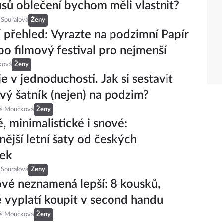
usů oblečení bychom měli vlastnit?
 Souralová
Ženy
 přehled: Vyrazte na podzimní Papír
bo filmový festival pro nejmenší
ková
Ženy
je v jednoduchosti. Jak si sestavit
vý šatník (nejen) na podzim?
eš Moučková
Ženy
, minimalistické i snové:
nější letní šaty od českých
řek
 Souralová
Ženy
vé neznamená lepší: 8 kousků,
e vyplatí koupit v second handu
eš Moučková
Ženy