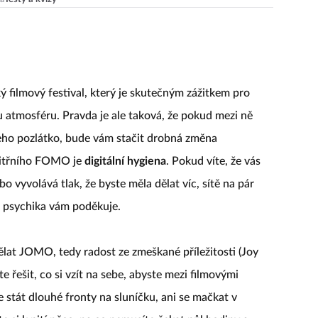
á
Testy a kvízy
 filmový festival, který je skutečným zážitkem pro
atmosféru. Pravda je ale taková, že pokud mezi ně
jeho pozlátko, bude vám stačit drobná změna
nitřního FOMO je
digitální hygiena
. Pokud víte, že vás
 vyvolává tlak, že byste měla dělat víc, sítě na pár
e psychika vám poděkuje.
at JOMO, tedy radost ze zmeškané příležitosti (Joy
te řešit, co si vzít na sebe, abyste mezi filmovými
stát dlouhé fronty na sluníčku, ani se mačkat v