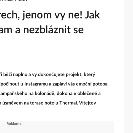
rech, jenom vy ne! Jak
ram a nezbláznit se
ři běží naplno a vy dokončujete projekt, který
dpočinout u Instagramu a zaplaví vás emoční potopa.
 šampaňského na kolonádě, dokonale oblečené a
ým úsměvem na terase hotelu Thermal. Vítejtev