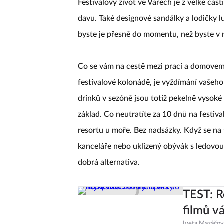
Festivalový život ve Varech je z velké čás
davu. Také designové sandálky a lodičky l
byste je přesně do momentu, než byste v n
Co se vám na cestě mezi prací a domovem t
festivalové kolonádě, je vyždímání vašeh
drinků v sezóně jsou totiž pekelně vysoké 
základ. Co neutratíte za 10 dnů na festival
resortu u moře. Bez nadsázky. Když se na 
kanceláře nebo uklizený obývák s ledovou
dobrá alternativa.
TEST: R
filmů vá