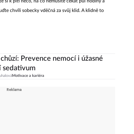
e si k pití něco, na co nemusíte čekat půl hodiny a
ďte chvíli sobecky vděčná za svůj klid. A klidně to
 chůzí: Prevence nemocí i úžasné
í sedativum
uhalová
Motivace a kariéra