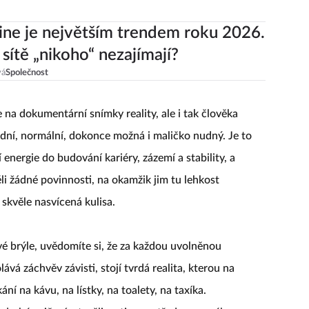
line je největším trendem roku 2026.
 sítě „nikoho“ nezajímají?
vá
Společnost
na dokumentární snímky reality, ale i tak člověka
šední, normální, dokonce možná i maličko nudný. Je to
energie do budování kariéry, zázemí a stability, a
ěli žádné povinnosti, na okamžik jim tu lehkost
 skvěle nasvícená kulisa.
ové brýle, uvědomíte si, že za každou uvolněnou
ává záchvěv závisti, stojí tvrdá realita, kterou na
ání na kávu, na lístky, na toalety, na taxíka.