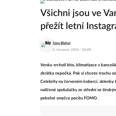
Všichni jsou ve Va
přežít letní Instag
Sára Blahaj
·
6. července 2026
06:00
Venku vrcholí léto, klimatizace v kancelá
zkrátka nepočká. Pak si chcete trochu o
Celebrity na červeném koberci, sklenky
nalíčené spolužačky ze střední se širok
pekelné smyčce pocitu FOMO.