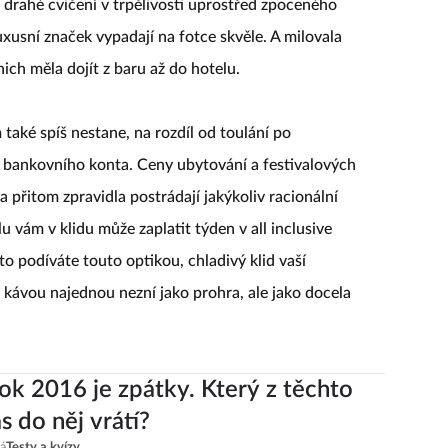
ti drahé cvičení v trpělivosti uprostřed zpoceného
uxusní značek vypadají na fotce skvěle. A milovala
ich měla dojít z baru až do hotelu.
aké spíš nestane, na rozdíl od toulání po
o bankovního konta. Ceny ubytování a festivalových
a přitom zpravidla postrádají jakýkoliv racionální
u vám v klidu může zaplatit týden v all inclusive
to podíváte touto optikou, chladivý klid vaší
 kávou najednou nezní jako prohra, ale jako docela
ok 2016 je zpátky. Který z těchto
s do něj vrátí?