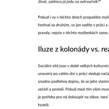
život, zatímco já jedu na setrvačník?“
Pokud i vy v těchto dnech propadáte myšl
festival za druhým, vy jen sedíte v práci 
pravda, nejste v těchto myšlenkách sama 
Iluze z kolonády vs. r
Sociální sítě jsou v době velkých kulturn
unavený po celém dni v práci sleduje načan
snadno podlehne dojmu, že se jeho vlastn
večeří a postelí. Pokud mezi tím vším musí
je potřeba pro ně dokoupit na tábor, není d
kyselá.