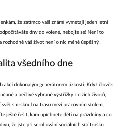
enkám, že zatímco vaši známí vymetají jeden letní
a odpočítáváte dny do volené, nebojte se! Není to
a rozhodně váš život není o nic méně úspěšný.
ealita všedního dne
ích akcí dokonalým generátorem úzkosti. Když člověk
čané a pečlivě vybrané výstřižky z cizích životů,
í svět smrsknul na trasu mezi pracovním stolem,
te ještě řešit, kam upíchnete děti na prázdniny a co
ivu, že jste při scrollování sociálních sítí trošku