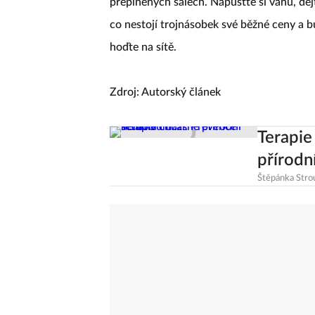
přeplněných sálech. Napusťte si vanu, dejt
co nestojí trojnásobek své běžné ceny a bu
hoďte na sítě.
Zdroj: Autorský článek
Terapie
přírodn
Štěpánka Stro