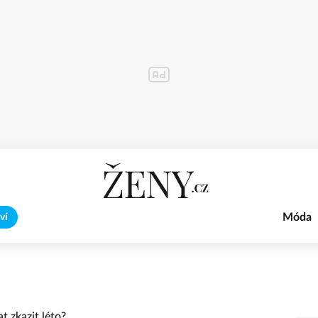
Móda
ví