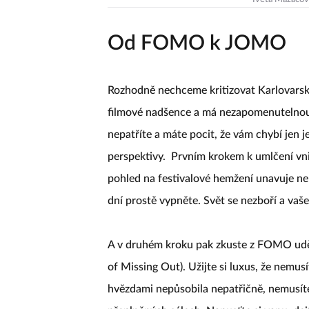
Iveta Mazáčov
Od FOMO k JOMO
Rozhodně nechceme kritizovat Karlovarský
filmové nadšence a má nezapomenutelnou 
nepatříte a máte pocit, že vám chybí jen 
perspektivy. Prvním krokem k umlčení v
pohled na festivalové hemžení unavuje nebo
dní prostě vypněte. Svět se nezboří a vaš
A v druhém kroku pak zkuste z FOMO uděl
of Missing Out). Užijte si luxus, že nemusí
hvězdami nepůsobila nepatřičně, nemusíte 