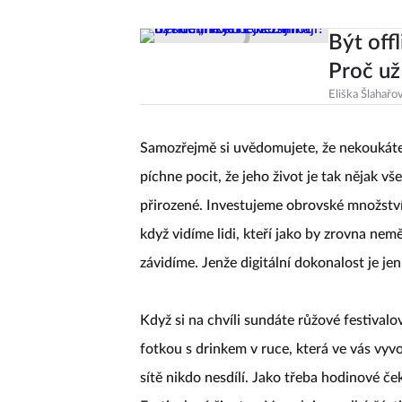
Být off
Proč už
Eliška Šlahařo
Samozřejmě si uvědomujete, že nekoukáte 
píchne pocit, že jeho život je tak nějak v
přirozené. Investujeme obrovské množství 
když vidíme lidi, kteří jako by zrovna nem
závidíme. Jenže digitální dokonalost je jen
Když si na chvíli sundáte růžové festival
fotkou s drinkem v ruce, která ve vás vyvol
sítě nikdo nesdílí. Jako třeba hodinové ček