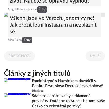
život. Naučte se opravdu vypnout
Magdaléna Kadlecová
Ženy
Všichni jsou ve Varech, jenom vy ne!
Jak přežít letní Instagram a nezbláznit
se
Sára Blahaj
Ženy
PŘEDCHOZÍ
DALŠÍ
Články z jiných titulů
Exministryně s Havránkem dováděli v
Polsku: První slova Decroix i Havránkové!
Blesk.cz
Sázka na senátní volby a zklamané
pravičáky. Dotáhne to Kuba s hnutím Naše
Česko do celostátní politiky?