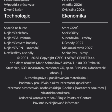
Výpověď z práce vzor
Atletika 2026
Divoký kačer
Cyklistika 2026
Technologie
Ekonomika
SpaceX na burze
Smrt OSVČ
Nejlepší telefony
Spořicí účty
Nejlepší AI zdarma
Superdávka – změny
Nejlepší chytré hodinky
Důchody 2027
Nejlepší VPN – srovnání
Minimální mzda 2027
Netflix filmy a seriály
Senior Pas – slevy
© 2001 - 2026 Copyright
CZECH NEWS CENTER a.s.
se sídlem náměstí Marie Schmolkové 3493/1, 100 00 Praha 10 -
Strašnice, IČO: 02346826, zapsána v OR, sp.zn. B 19490 a dodavatelé
obsahu
Autorská práva k publikovaným materiálům
Podmínky pro užívání služby informační společnosti
Informace o zpracování osobních údajů
Cookies
Nastavení soukromí
Vlastnická struktura
Jednotná kontaktní místa / Single Points of Contact
Povinně zveřejňované informace