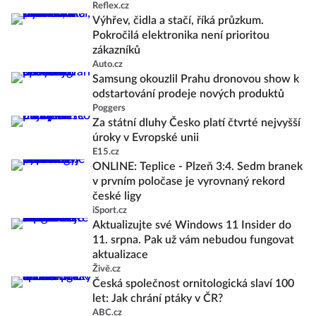
Reflex.cz
Výhřev, čidla a stačí, říká průzkum.
Pokročilá elektronika není prioritou
zákazníků
Auto.cz
Samsung okouzlil Prahu dronovou show k
odstartování prodeje nových produktů
Poggers
Za státní dluhy Česko platí čtvrté nejvyšší
úroky v Evropské unii
E15.cz
ONLINE: Teplice - Plzeň 3:4. Sedm branek
v prvním poločase je vyrovnaný rekord
české ligy
iSport.cz
Aktualizujte své Windows 11 Insider do
11. srpna. Pak už vám nebudou fungovat
aktualizace
Živě.cz
Česká společnost ornitologická slaví 100
let: Jak chrání ptáky v ČR?
ABC.cz