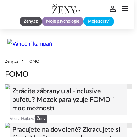
Ženy.cz
Moje psychologie
Moje zdraví
Zeny.cz
FOMO
FOMO
Ztrácíte zábrany u all-inclusive
bufetu? Mozek paralyzuje FOMO i
moc možností
Vesna Hájková
Ženy
Pracujete na dovolené? Zkracujete si