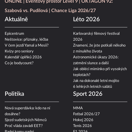
ONLINE
Eventový prostor Level 9
OKTAGON 92:
Szabová vs. Pudilová
Chance Liga 2026/27
Aktuálně
Léto 2026
Epicentrum
Karlovarský filmový festival
Neštovice: příznaky, léčba
2026
V čem jezdí Yamal a Mesii?
Znamení, že jste potkali někoho
Kvízy pro seniory
z minulého života
Kalendář úplňků 2026
Astronomické úkazy 2026:
Co je bodycount?
zatmění slunce a další
Jak obléci miminko při vysokých
teplotách?
Jak na dokonalé letní mojito
6 lehkých letních salátů
Politika
Sport 2026
Nová superdávka: kdo na ní
MMA
dosáhne?
Fotbal 2026/27
Sjezd sudetských Němců
Hokej 2026
Proč vláda zavádí EET?
Tenis 2026
Padni komu padni
F1 2026