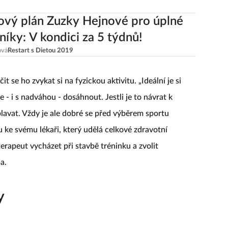
ový plán Zuzky Hejnové pro úplné
níky: V kondici za 5 týdnů!
ová
Restart s Dietou 2019
t se ho zvykat si na fyzickou aktivitu. „Ideální je si
e - i s nadváhou - dosáhnout. Jestli je to návrat k
plavat. Vždy je ale dobré se před výběrem sportu
ku ke svému lékaři, který udělá celkové zdravotní
erapeut vycházet při stavbě tréninku a zvolit
a.
y