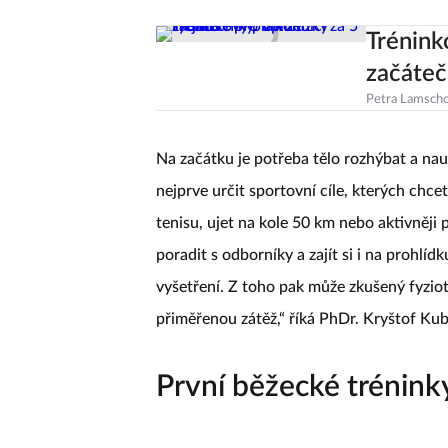
Trénink
začáteč
Petra Lamsch
Na začátku je potřeba tělo rozhýbat a nauči
nejprve určit sportovní cíle, kterých chcet
tenisu, ujet na kole 50 km nebo aktivněji 
poradit s odborníky a zajít si i na prohlíd
vyšetření. Z toho pak může zkušený fyziot
přiměřenou zátěž,“ říká PhDr. Kryštof Kub
První běžecké trénink