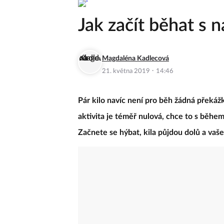
Jak začít běhat s 
Magdaléna Kadlecová
·
21. května 2019
14:46
Pár kilo navíc není pro běh žádná překážka
aktivita je téměř nulová, chce to s během
Začnete se hýbat, kila půjdou dolů a vaše