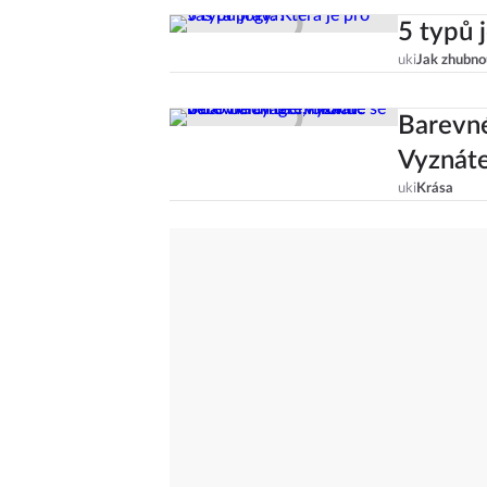
5 typů 
uki
Jak zhubno
Barevné
Vyznáte
uki
Krása