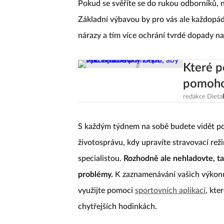
Pokud se svěříte se do rukou odborníků, n
Základní výbavou by pro vás ale každopádn
nárazy a tím více ochrání tvrdé dopady na
Které p
pomohou
redakce Dieta
S každým týdnem na sobě budete vidět po
životosprávu, kdy upravíte stravovací reži
specialistou.
Rozhodně ale nehladovte, tak
problémy.
K zaznamenávání vašich výkonů,
využijte pomoci
sportovních aplikací
, kte
chytřejších hodinkách.