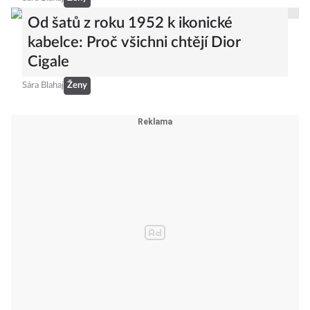
Od šatů z roku 1952 k ikonické
kabelce: Proč všichni chtějí Dior
Cigale
Sára Blahaj
Ženy