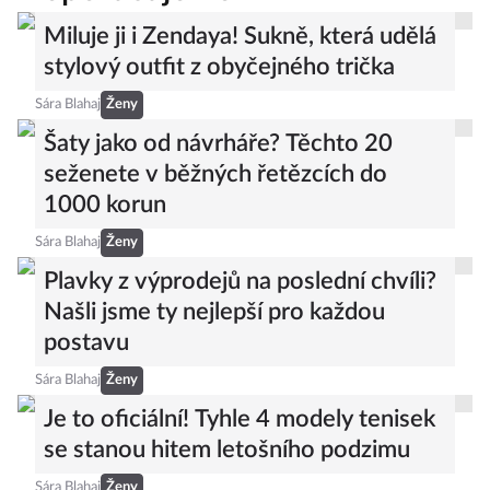
Miluje ji i Zendaya! Sukně, která udělá
stylový outfit z obyčejného trička
Sára Blahaj
Ženy
Šaty jako od návrháře? Těchto 20
seženete v běžných řetězcích do
1000 korun
Sára Blahaj
Ženy
Plavky z výprodejů na poslední chvíli?
Našli jsme ty nejlepší pro každou
postavu
Sára Blahaj
Ženy
Je to oficiální! Tyhle 4 modely tenisek
se stanou hitem letošního podzimu
Sára Blahaj
Ženy