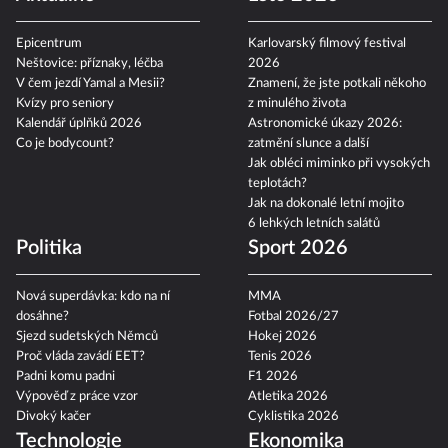
Epicentrum
Karlovarský filmový festival
Neštovice: příznaky, léčba
2026
V čem jezdí Yamal a Mesii?
Znamení, že jste potkali někoho
Kvízy pro seniory
z minulého života
Kalendář úplňků 2026
Astronomické úkazy 2026:
Co je bodycount?
zatmění slunce a další
Jak obléci miminko při vysokých
teplotách?
Jak na dokonalé letní mojito
6 lehkých letních salátů
Politika
Sport 2026
Nová superdávka: kdo na ní
MMA
dosáhne?
Fotbal 2026/27
Sjezd sudetských Němců
Hokej 2026
Proč vláda zavádí EET?
Tenis 2026
Padni komu padni
F1 2026
Výpověď z práce vzor
Atletika 2026
Divoký kačer
Cyklistika 2026
Technologie
Ekonomika