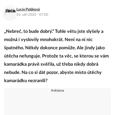
Lucie Peláková
·
16. září 2020
07:00
„Nebreč, to bude dobrý.“ Tuhle větu jste slyšely a
možná i vyslovily mnohokrát. Není na ní nic
špatného. Někdy dokonce pomůže. Ale jindy jako
útěcha nefunguje. Protože ta věc, se kterou se vám
kamarádka právě svěřila, už třeba nikdy dobrá
nebude. Na co si dát pozor, abyste místo útěchy
kamarádku nezranili?