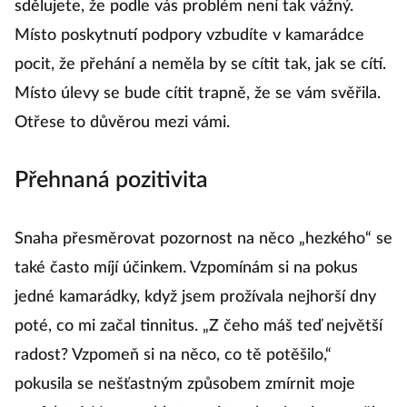
sdělujete, že podle vás problém není tak vážný.
Místo poskytnutí podpory vzbudíte v kamarádce
pocit, že přehání a neměla by se cítit tak, jak se cítí.
Místo úlevy se bude cítit trapně, že se vám svěřila.
Otřese to důvěrou mezi vámi.
Přehnaná pozitivita
Snaha přesměrovat pozornost na něco „hezkého“ se
také často míjí účinkem. Vzpomínám si na pokus
jedné kamarádky, když jsem prožívala nejhorší dny
poté, co mi začal tinnitus. „Z čeho máš teď největší
radost? Vzpomeň si na něco, co tě potěšilo,“
pokusila se nešťastným způsobem zmírnit moje