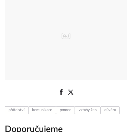
přátelství
komunikace
pomoc
vztahy žen
důvěra
Doporučujeme