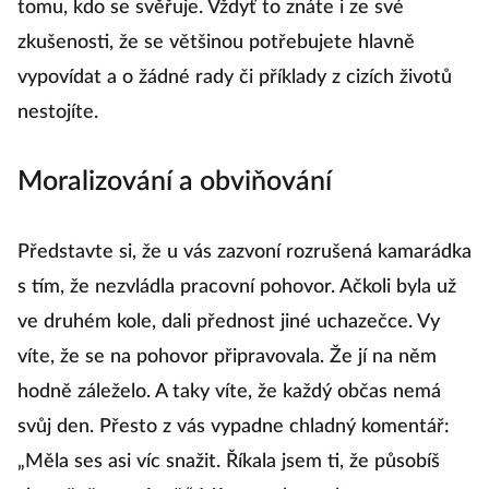
tomu, kdo se svěřuje. Vždyť to znáte i ze své
zkušenosti, že se většinou potřebujete hlavně
vypovídat a o žádné rady či příklady z cizích životů
nestojíte.
Moralizování a obviňování
Představte si, že u vás zazvoní rozrušená kamarádka
s tím, že nezvládla pracovní pohovor. Ačkoli byla už
ve druhém kole, dali přednost jiné uchazečce. Vy
víte, že se na pohovor připravovala. Že jí na něm
hodně záleželo. A taky víte, že každý občas nemá
svůj den. Přesto z vás vypadne chladný komentář:
„Měla ses asi víc snažit. Říkala jsem ti, že působíš