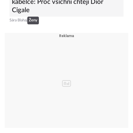
kabelce: Proč všichni chtějí Dior
Cigale
Sára Blahaj
Ženy