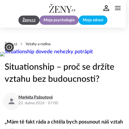
Ženy.cz
Moje psychologie
Moje zdraví
Zeny.cz
Vztahy a rodina
Situationship – proč se držíte
vztahu bez budoucnosti?
Markéta Pažoutová
·
23. dubna 2026
07:00
„Mám tě fakt ráda a chtěla bych posunout náš vztah