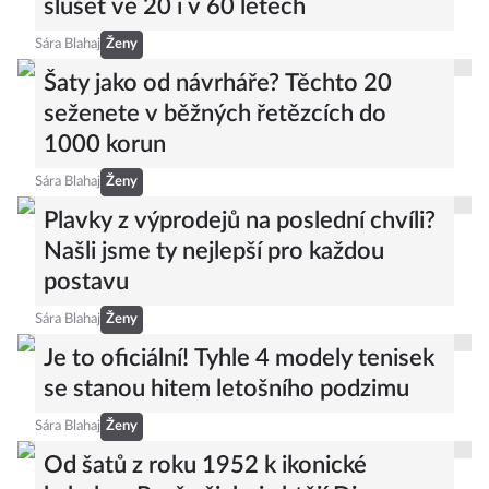
slušet ve 20 i v 60 letech
Sára Blahaj
Ženy
Šaty jako od návrháře? Těchto 20
seženete v běžných řetězcích do
1000 korun
Sára Blahaj
Ženy
Plavky z výprodejů na poslední chvíli?
Našli jsme ty nejlepší pro každou
postavu
Sára Blahaj
Ženy
Je to oficiální! Tyhle 4 modely tenisek
se stanou hitem letošního podzimu
Sára Blahaj
Ženy
Od šatů z roku 1952 k ikonické