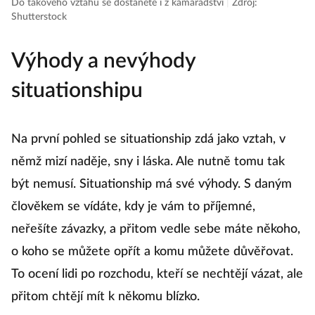
Do takového vztahu se dostanete i z kamarádství
|
Zdroj:
Shutterstock
Výhody a nevýhody
situationshipu
Na první pohled se situationship zdá jako vztah, v
němž mizí naděje, sny i láska. Ale nutně tomu tak
být nemusí. Situationship má své výhody. S daným
člověkem se vídáte, kdy je vám to příjemné,
neřešíte závazky, a přitom vedle sebe máte někoho,
o koho se můžete opřít a komu můžete důvěřovat.
To ocení lidi po rozchodu, kteří se nechtějí vázat, ale
přitom chtějí mít k někomu blízko.