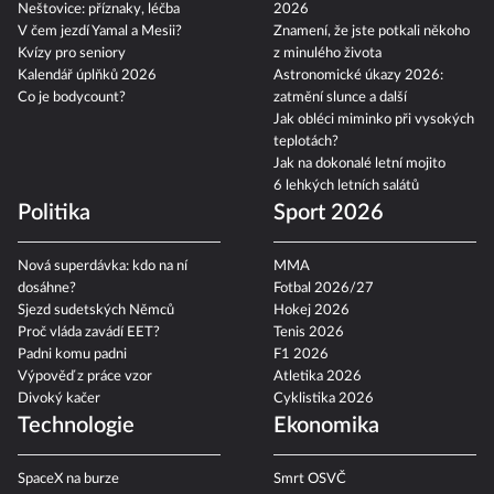
Neštovice: příznaky, léčba
2026
V čem jezdí Yamal a Mesii?
Znamení, že jste potkali někoho
Kvízy pro seniory
z minulého života
Kalendář úplňků 2026
Astronomické úkazy 2026:
Co je bodycount?
zatmění slunce a další
Jak obléci miminko při vysokých
teplotách?
Jak na dokonalé letní mojito
6 lehkých letních salátů
Politika
Sport 2026
Nová superdávka: kdo na ní
MMA
dosáhne?
Fotbal 2026/27
Sjezd sudetských Němců
Hokej 2026
Proč vláda zavádí EET?
Tenis 2026
Padni komu padni
F1 2026
Výpověď z práce vzor
Atletika 2026
Divoký kačer
Cyklistika 2026
Technologie
Ekonomika
SpaceX na burze
Smrt OSVČ