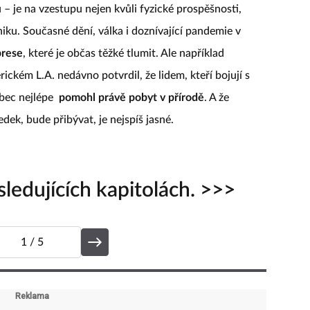
– je na vzestupu nejen kvůli fyzické prospěšnosti,
hiku. Současné dění, válka i doznívající pandemie v
prese
, které je občas těžké tlumit. Ale například
ckém L.A. nedávno potvrdil, že lidem, kteří bojují s
bec nejlépe
pomohl právě pobyt v přírodě
. A že
dek, bude přibývat, je nejspíš jasné.
ledujících kapitolách. >>>
1
/ 5