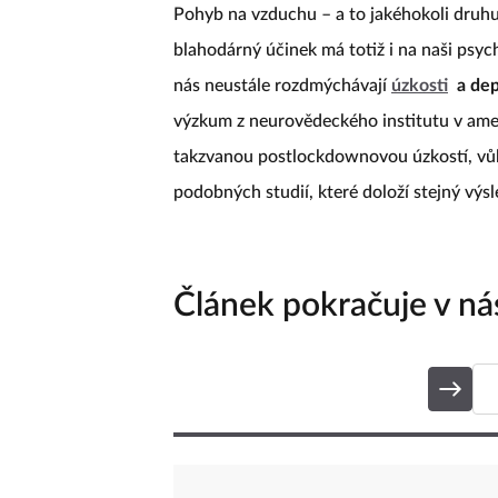
Pohyb na vzduchu – a to jakéhokoli druhu 
blahodárný účinek má totiž i na naši psyc
nás neustále rozdmýchávají
úzkosti
a de
výzkum z neurovědeckého institutu v ameri
takzvanou postlockdownovou úzkostí, vů
podobných studií, které doloží stejný výsle
Článek pokračuje v nás