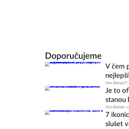
Doporučujeme
V čem p
nejlepš
Sára Blahaj
29.
Je to of
stanou 
Sára Blahaj
4. 
7 ikoni
slušet v