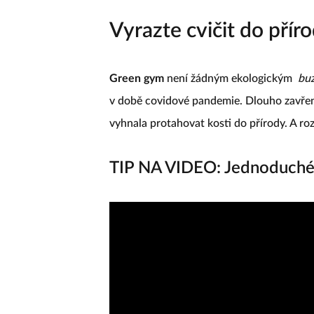
Vyrazte cvičit do přír
Green gym
není žádným ekologickým
bu
v době covidové pandemie. Dlouho zavřen
vyhnala protahovat kosti do přírody. A r
TIP NA VIDEO: Jednoduché 