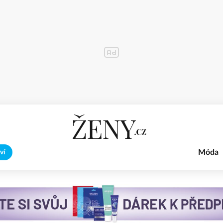
Móda
ví