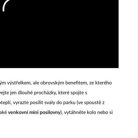
m výstřelkem, ale obrovským benefitem, ze kterého
ávejte jen dlouhé procházky, které spojte s
plí, vyrazte posílit svaly do parku (ve spoustě z
také
venkovní mini posilovny
), vytáhněte kolo nebo si