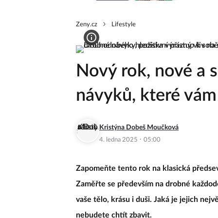
Zeny.cz
Lifestyle
Nový rok, nové a s
návyků, které vám
Kristýna Dobeš Moučková
·
4. ledna 2025
05:00
Zapomeňte tento rok na klasická předsevz
Zaměřte se především na drobné každode
vaše tělo, krásu i duši. Jaká je jejich nejv
nebudete chtít zbavit.