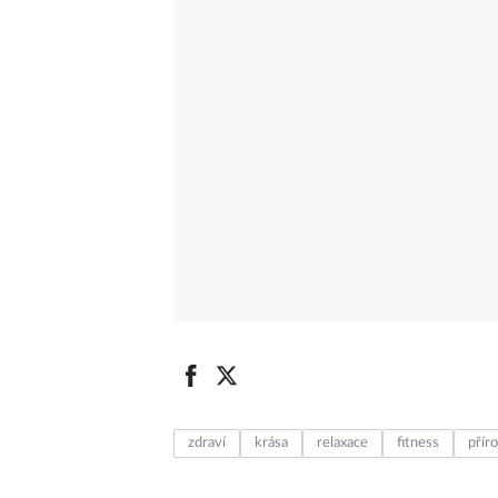
zdraví
krása
relaxace
fitness
přír