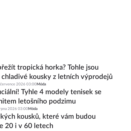
řežít tropická horka? Tohle jsou
í chladivé kousky z letních výprodejů
 července 2026 03:00
Móda
iciální! Tyhle 4 modely tenisek se
hitem letošního podzimu
srpna 2026 03:00
Móda
ckých kousků, které vám budou
e 20 i v 60 letech