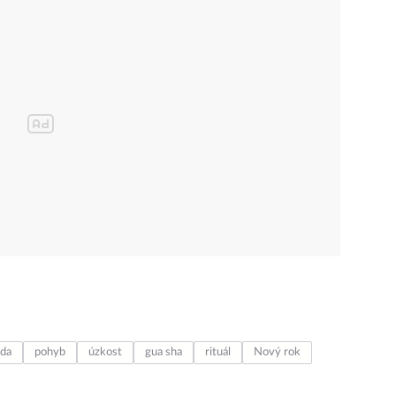
oda
pohyb
úzkost
gua sha
rituál
Nový rok