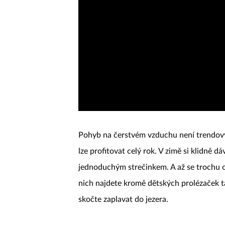
Pohyb na čerstvém vzduchu není trendový
lze profitovat celý rok. V zimě si klidně d
jednoduchým strečinkem. A až se trochu ote
nich najdete kromě dětských prolézaček 
skočte zaplavat do jezera.