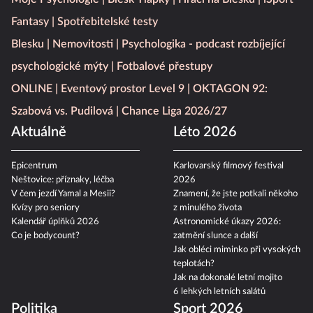
Fantasy
Spotřebitelské testy
Blesku
Nemovitosti
Psychologika - podcast rozbíjející
psychologické mýty
Fotbalové přestupy
ONLINE
Eventový prostor Level 9
OKTAGON 92:
Szabová vs. Pudilová
Chance Liga 2026/27
Aktuálně
Léto 2026
Epicentrum
Karlovarský filmový festival
Neštovice: příznaky, léčba
2026
V čem jezdí Yamal a Mesii?
Znamení, že jste potkali někoho
Kvízy pro seniory
z minulého života
Kalendář úplňků 2026
Astronomické úkazy 2026:
Co je bodycount?
zatmění slunce a další
Jak obléci miminko při vysokých
teplotách?
Jak na dokonalé letní mojito
6 lehkých letních salátů
Politika
Sport 2026