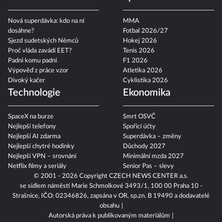
Nová superdávka: kdo na ní
MMA
dosáhne?
Fotbal 2026/27
Sjezd sudetských Němců
Hokej 2026
Proč vláda zavádí EET?
Tenis 2026
Padni komu padni
F1 2026
Výpověď z práce vzor
Atletika 2026
Divoký kačer
Cyklistika 2026
Technologie
Ekonomika
SpaceX na burze
Smrt OSVČ
Nejlepší telefony
Spořicí účty
Nejlepší AI zdarma
Superdávka – změny
Nejlepší chytré hodinky
Důchody 2027
Nejlepší VPN – srovnání
Minimální mzda 2027
Netflix filmy a seriály
Senior Pas – slevy
© 2001 - 2026 Copyright
CZECH NEWS CENTER a.s.
se sídlem náměstí Marie Schmolkové 3493/1, 100 00 Praha 10 -
Strašnice, IČO: 02346826, zapsána v OR, sp.zn. B 19490 a dodavatelé
obsahu
Autorská práva k publikovaným materiálům