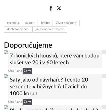
technika
úzkost
břicho
Život s úzkostí
dechové cvičení
jak zvládnout úzkost
Doporučujeme
7 ikonických kousků, které vám budou
slušet ve 20 i v 60 letech
Sára Blahaj
Ženy
Šaty jako od návrháře? Těchto 20
seženete v běžných řetězcích do
1000 korun
Sára Blahaj
Ženy