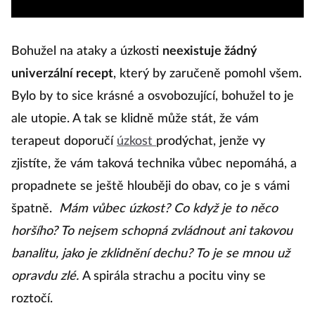
Bohužel na ataky a úzkosti
neexistuje žádný
univerzální recept
, který by zaručeně pomohl všem.
Bylo by to sice krásné a osvobozující, bohužel to je
ale utopie. A tak se klidně může stát, že vám
terapeut doporučí
úzkost
prodýchat, jenže vy
zjistíte, že vám taková technika vůbec nepomáhá, a
propadnete se ještě hlouběji do obav, co je s vámi
špatně.
Mám vůbec úzkost? Co když je to něco
horšího? To nejsem schopná zvládnout ani takovou
banalitu, jako je zklidnění dechu? To je se mnou už
opravdu zlé.
A spirála strachu a pocitu viny se
roztočí.