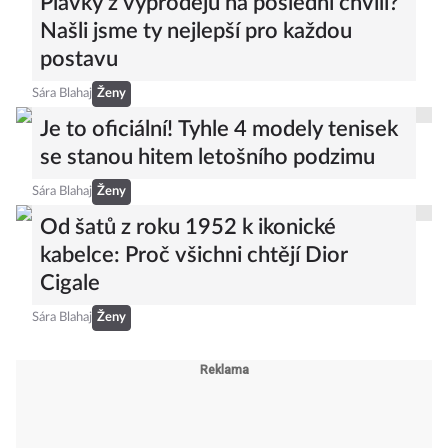
Plavky z výprodejů na poslední chvíli?
Našli jsme ty nejlepší pro každou
postavu
Sára Blahaj
Ženy
Je to oficiální! Tyhle 4 modely tenisek
se stanou hitem letošního podzimu
Sára Blahaj
Ženy
Od šatů z roku 1952 k ikonické
kabelce: Proč všichni chtějí Dior
Cigale
Sára Blahaj
Ženy