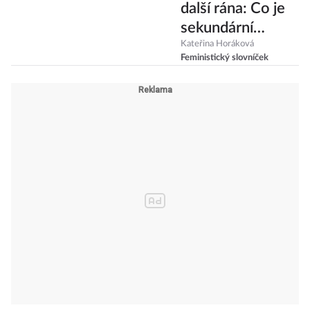
další rána: Co je
sekundární
viktimizace a jak
Kateřina Horáková
Feministický slovníček
jí předcházet?