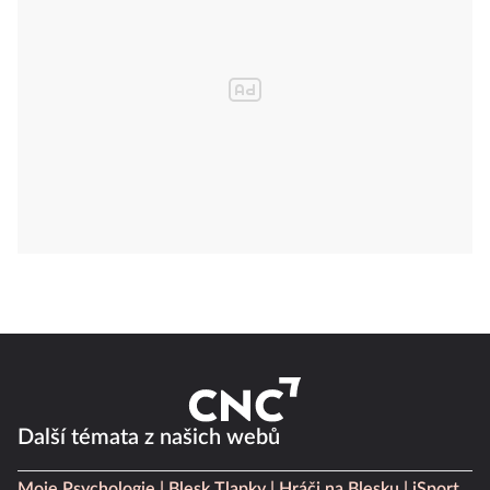
Další témata z našich webů
Moje Psychologie
Blesk Tlapky
Hráči na Blesku
iSport