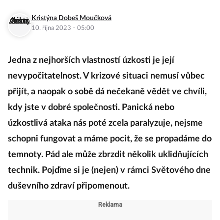
Kristýna Dobeš Moučková
·
10. října 2023
05:00
Jedna z nejhorších vlastností úzkosti je její
nevypočitatelnost. V krizové situaci nemusí vůbec
přijít, a naopak o sobě dá nečekaně vědět ve chvíli,
kdy jste v dobré společnosti. Panická nebo
úzkostlivá ataka nás poté zcela paralyzuje, nejsme
schopni fungovat a máme pocit, že se propadáme do
temnoty. Pád ale může zbrzdit několik uklidňujících
technik. Pojďme si je (nejen) v rámci Světového dne
duševního zdraví připomenout.