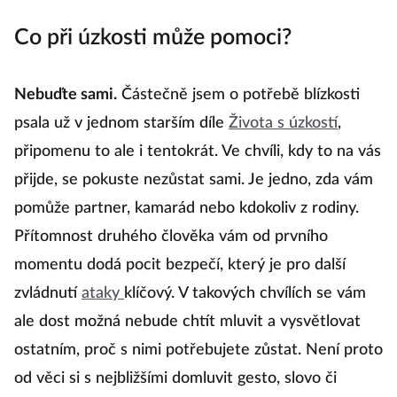
Co při úzkosti může pomoci?
Nebuďte sami.
Částečně jsem o potřebě blízkosti
psala už v jednom starším díle
Života s úzkostí
,
připomenu to ale i tentokrát. Ve chvíli, kdy to na vás
přijde, se pokuste nezůstat sami. Je jedno, zda vám
pomůže partner, kamarád nebo kdokoliv z rodiny.
Přítomnost druhého člověka vám od prvního
momentu dodá pocit bezpečí, který je pro další
zvládnutí
ataky
klíčový. V takových chvílích se vám
ale dost možná nebude chtít mluvit a vysvětlovat
ostatním, proč s nimi potřebujete zůstat. Není proto
od věci si s nejbližšími domluvit gesto, slovo či