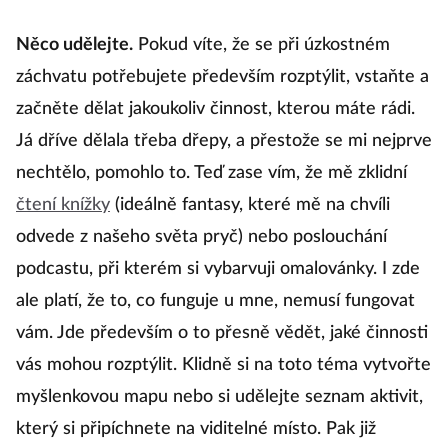
Něco udělejte.
Pokud víte, že se při úzkostném
záchvatu potřebujete především rozptýlit, vstaňte a
začněte dělat jakoukoliv činnost, kterou máte rádi.
Já dříve dělala třeba dřepy, a přestože se mi nejprve
nechtělo, pomohlo to. Teď zase vím, že mě zklidní
čtení knížky
(ideálně fantasy, které mě na chvíli
odvede z našeho světa pryč) nebo poslouchání
podcastu, při kterém si vybarvuji omalovánky. I zde
ale platí, že to, co funguje u mne, nemusí fungovat
vám. Jde především o to přesně vědět, jaké činnosti
vás mohou rozptýlit. Klidně si na toto téma vytvořte
myšlenkovou mapu nebo si udělejte seznam aktivit,
který si připíchnete na viditelné místo. Pak již