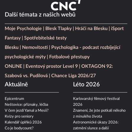
Další témata z našich webů
Moje Psychologie
Blesk Tlapky
Hráči na Blesku
iSport
Fantasy
Spotřebitelské testy
Blesku
Nemovitosti
Psychologika - podcast rozbíjející
psychologické mýty
Fotbalové přestupy
ONLINE
Eventový prostor Level 9
OKTAGON 92:
Szabová vs. Pudilová
Chance Liga 2026/27
Aktuálně
Léto 2026
Epicentrum
Karlovarský filmový festival
Neštovice: příznaky, léčba
2026
V čem jezdí Yamal a Mesii?
Znamení, že jste potkali někoho
Kvízy pro seniory
z minulého života
Kalendář úplňků 2026
Astronomické úkazy 2026:
Co je bodycount?
zatmění slunce a další