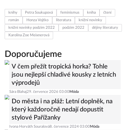
knihy
Petra Soukupová
feminismus
kniha
čtení
román
Honza Vojtko
literatura
knižní novinky
knižní novinky podzim 2022
podzim 2022
dějiny literatury
Karolína Zoe Meixnerová
Doporučujeme
V čem přežít tropická horka? Tohle
jsou nejlepší chladivé kousky z letních
výprodejů
Sára Blahaj
29. července 2026 03:00
Móda
Do města i na pláž: Letní doplněk, na
který každoročně nedají dopustit
stylové Pařížanky
Ivona Horváth Souralová
8. července 2024 03:00
Móda