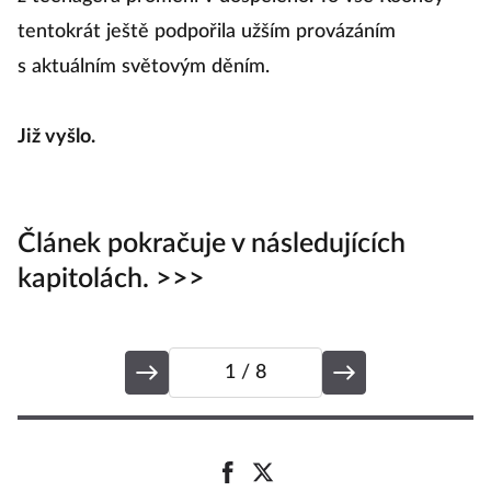
tentokrát ještě podpořila užším provázáním
do
s aktuálním světovým děním.
Ji
Již vyšlo.
Šá
m
Článek pokračuje v následujících
kapitolách. >>>
1
/ 8