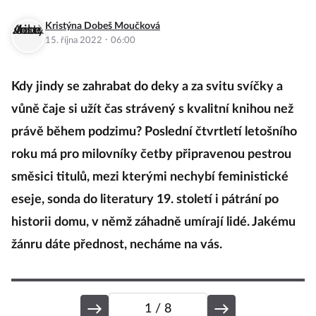
Kristýna Dobeš Moučková
·
15. října 2022
06:00
Kdy jindy se zahrabat do deky a za svitu svíčky a
vůně čaje si užít čas strávený s kvalitní knihou než
právě během podzimu? Poslední čtvrtletí letošního
roku má pro milovníky četby připravenou pestrou
směsici titulů, mezi kterými nechybí feministické
eseje, sonda do literatury 19. století i pátrání po
historii domu, v němž záhadně umírají lidé. Jakému
žánru dáte přednost, necháme na vás.
1
/ 8