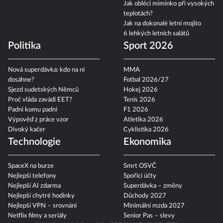
Jak obléci miminko při vysokých
teplotách?
Jak na dokonalé letní mojito
6 lehkých letních salátů
Politika
Sport 2026
Nová superdávka: kdo na ní
MMA
dosáhne?
Fotbal 2026/27
Sjezd sudetských Němců
Hokej 2026
Proč vláda zavádí EET?
Tenis 2026
Padni komu padni
F1 2026
Výpověď z práce vzor
Atletika 2026
Divoký kačer
Cyklistika 2026
Technologie
Ekonomika
SpaceX na burze
Smrt OSVČ
Nejlepší telefony
Spořicí účty
Nejlepší AI zdarma
Superdávka – změny
Nejlepší chytré hodinky
Důchody 2027
Nejlepší VPN – srovnání
Minimální mzda 2027
Netflix filmy a seriály
Senior Pas – slevy