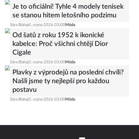
Je to oficiální! Tyhle 4 modely tenisek
se stanou hitem letošního podzimu
Sára Blahaj
4. srpna 2026 03:00
Móda
Od šatů z roku 1952 k ikonické
kabelce: Proč všichni chtějí Dior
Cigale
Sára Blahaj
3. srpna 2026 03:00
Móda
Plavky z výprodejů na poslední chvíli?
Našli jsme ty nejlepší pro každou
postavu
Sára Blahaj
5. srpna 2026 03:00
Móda