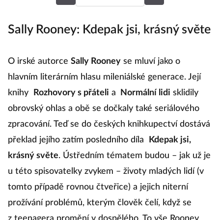
Sally Rooney: Kdepak jsi, krásný světe
Š
n
O irské autorce
Sally Rooney
se mluví jako o
hlavním literárním hlasu mileniálské generace. Její
Š
knihy
Rozhovory s přáteli
a
Normální lidi
sklidily
p
obrovský ohlas a obě se dočkaly také seriálového
fe
zpracování. Teď se do českých knihkupectví dostává
m
překlad jejího zatím posledního díla
Kdepak jsi,
č
krásný světe
. Ústředním tématem budou – jak už je
p
u této spisovatelky zvykem – životy mladých lidí (v
č
tomto případě rovnou čtveřice) a jejich niterní
n
prožívání problémů, kterým člověk čelí, když se
v
z teenagera promění v dospělého. To vše Rooney
v 