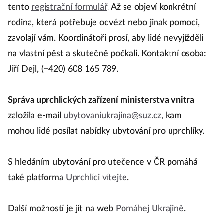
tento
registrační formulář
. Až se objeví konkrétní
rodina, která potřebuje odvézt nebo jinak pomoci,
zavolají vám. Koordinátoři prosí, aby lidé nevyjížděli
na vlastní pěst a skutečně počkali. Kontaktní osoba:
Jiří Dejl, (+420) 608 165 789.
Správa uprchlických zařízení ministerstva vnitra
založila e-mail
ubytovaniukrajina@suz.cz
,
kam
mohou lidé posílat nabídky ubytování pro uprchlíky.
S hledáním ubytování pro utečence v ČR pomáhá
také platforma
Uprchlíci vítejte
.
Další možností je jít na web
Pomáhej Ukrajině
.