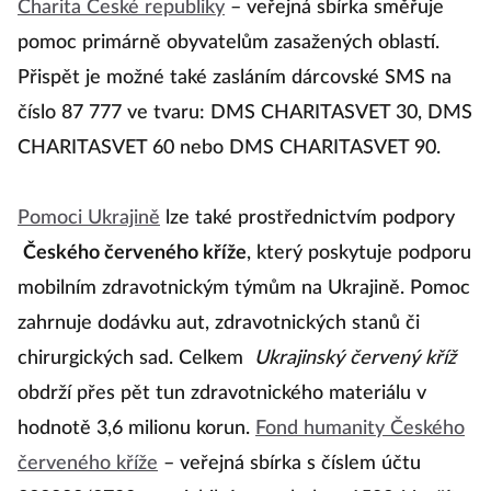
Charita České republiky
– veřejná sbírka směřuje
pomoc primárně obyvatelům zasažených oblastí.
Přispět je možné také zasláním dárcovské SMS na
číslo 87 777 ve tvaru: DMS CHARITASVET 30, DMS
CHARITASVET 60 nebo DMS CHARITASVET 90.
Pomoci Ukrajině
lze také prostřednictvím podpory
Českého červeného kříže
, který poskytuje podporu
mobilním zdravotnickým týmům na Ukrajině. Pomoc
zahrnuje dodávku aut, zdravotnických stanů či
chirurgických sad. Celkem
Ukrajinský červený kříž
obdrží přes pět tun zdravotnického materiálu v
hodnotě 3,6 milionu korun.
Fond humanity Českého
červeného kříže
– veřejná sbírka s číslem účtu