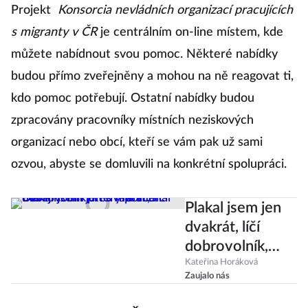
Projekt
Konsorcia nevládních organizací pracujících
s migranty v ČR
je centrálním on-line místem, kde
můžete nabídnout svou pomoc. Některé nabídky
budou přímo zveřejněny a mohou na ně reagovat ti,
kdo pomoc potřebují. Ostatní nabídky budou
zpracovány pracovníky místních neziskových
organizací nebo obcí, kteří se vám pak už sami
ozvou, abyste se domluvili na konkrétní spolupráci.
Plakal jsem jen
dvakrát, líčí
dobrovolník,
který pomáhal
Kateřina Horáková
Zaujalo nás
Ukrajincům přes
hranice