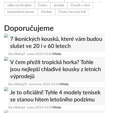
válka na Ukrajině
Česko
armáda
Člověk v tísni
humanitární pomoc
Donbas
Český červený kříž
Doporučujeme
7 ikonických kousků, které vám budou
slušet ve 20 i v 60 letech
Sára Blahaj
7. srpna 2026 03:00
Móda
V čem přežít tropická horka? Tohle
jsou nejlepší chladivé kousky z letních
výprodejů
Sára Blahaj
29. července 2026 03:00
Móda
Je to oficiální! Tyhle 4 modely tenisek
se stanou hitem letošního podzimu
Sára Blahaj
4. srpna 2026 03:00
Móda