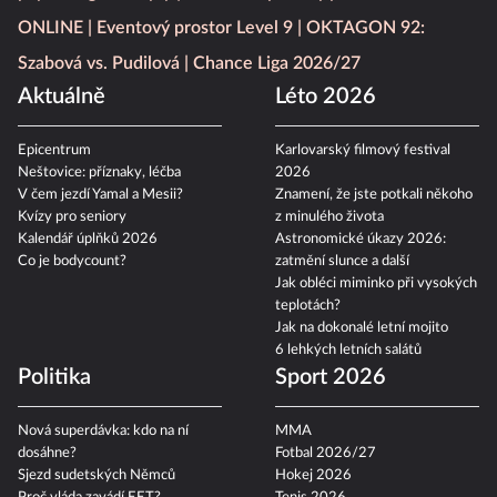
ONLINE
Eventový prostor Level 9
OKTAGON 92:
Szabová vs. Pudilová
Chance Liga 2026/27
Aktuálně
Léto 2026
Epicentrum
Karlovarský filmový festival
Neštovice: příznaky, léčba
2026
V čem jezdí Yamal a Mesii?
Znamení, že jste potkali někoho
Kvízy pro seniory
z minulého života
Kalendář úplňků 2026
Astronomické úkazy 2026:
Co je bodycount?
zatmění slunce a další
Jak obléci miminko při vysokých
teplotách?
Jak na dokonalé letní mojito
6 lehkých letních salátů
Politika
Sport 2026
Nová superdávka: kdo na ní
MMA
dosáhne?
Fotbal 2026/27
Sjezd sudetských Němců
Hokej 2026