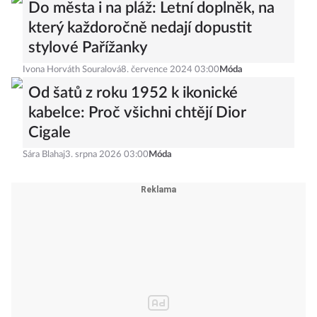
Do města i na pláž: Letní doplněk, na
který každoročně nedají dopustit
stylové Pařížanky
Ivona Horváth Souralová
8. července 2024 03:00
Móda
Od šatů z roku 1952 k ikonické
kabelce: Proč všichni chtějí Dior
Cigale
Sára Blahaj
3. srpna 2026 03:00
Móda