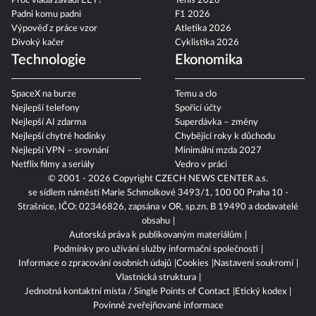
Proč vláda zavádí EET?
Tenis 2026
Padni komu padni
F1 2026
Výpověď z práce vzor
Atletika 2026
Divoký kačer
Cyklistika 2026
Technologie
Ekonomika
SpaceX na burze
Temu a clo
Nejlepší telefony
Spořicí účty
Nejlepší AI zdarma
Superdávka – změny
Nejlepší chytré hodinky
Chybějící roky k důchodu
Nejlepší VPN – srovnání
Minimální mzda 2027
Netflix filmy a seriály
Vedro v práci
© 2001 - 2026 Copyright
CZECH NEWS CENTER a.s.
se sídlem náměstí Marie Schmolkové 3493/1, 100 00 Praha 10 -
Strašnice, IČO: 02346826, zapsána v OR, sp.zn. B 19490 a dodavatelé
obsahu
Autorská práva k publikovaným materiálům
Podmínky pro užívání služby informační společnosti
Informace o zpracování osobních údajů
Cookies
Nastavení soukromí
Vlastnická struktura
Jednotná kontaktní místa / Single Points of Contact
Etický kodex
Povinně zveřejňované informace