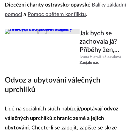
Diecézní charity ostravsko-opavské
Balíky základní
pomoci
a
Pomoc obětem konfliktu
.
Jak bych se
zachovala já?
Příběhy žen,
které se staly
Ivona Horváth Souralová
Zaujalo nás
tvářemi války na
Ukrajině
Odvoz a ubytování válečných
uprchlíků
Lidé na sociálních sítích nabízejí/poptávají
odvoz
válečných uprchlíků z hranic země a jejich
ubytování
. Chcete-li se zapojit, zapište se skrze