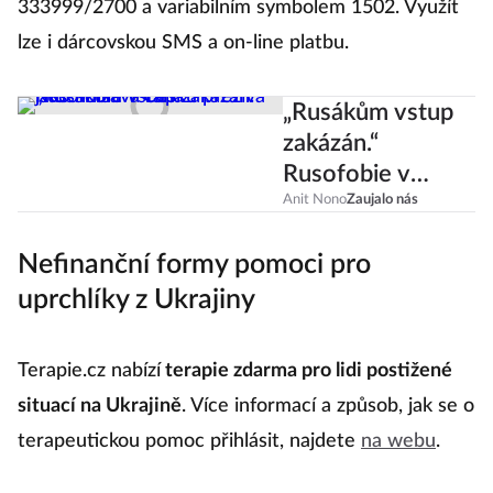
333999/2700 a variabilním symbolem 1502. Využít
lze i dárcovskou SMS a on-line platbu.
„Rusákům vstup
zakázán.“
Rusofobie v
Česku přežívá
Anit Nono
Zaujalo nás
jako hnisavá rána
Nefinanční formy pomoci pro
uprchlíky z Ukrajiny
Terapie.cz nabízí
terapie zdarma pro lidi postižené
situací na Ukrajině
. Více informací a způsob, jak se o
terapeutickou pomoc přihlásit, najdete
na webu
.