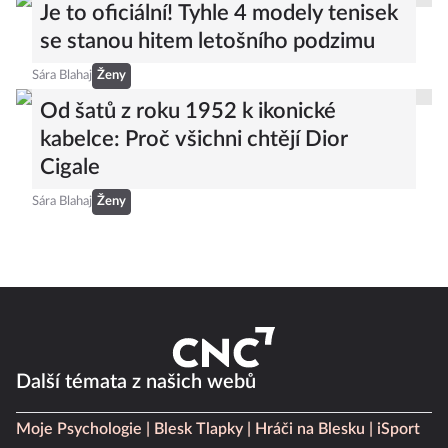
Je to oficiální! Tyhle 4 modely tenisek
se stanou hitem letošního podzimu
Sára Blahaj
Ženy
Od šatů z roku 1952 k ikonické
kabelce: Proč všichni chtějí Dior
Cigale
Sára Blahaj
Ženy
Další témata z našich webů
Moje Psychologie
Blesk Tlapky
Hráči na Blesku
iSport