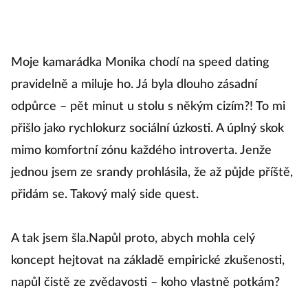
Moje kamarádka Monika chodí na speed dating
pravidelně a miluje ho. Já byla dlouho zásadní
odpůrce – pět minut u stolu s někým cizím?! To mi
přišlo jako rychlokurz sociální úzkosti. A úplný skok
mimo komfortní zónu každého introverta. Jenže
jednou jsem ze srandy prohlásila, že až půjde příště,
přidám se. Takový malý side quest.
A tak jsem šla.Napůl proto, abych mohla celý
koncept hejtovat na základě empirické zkušenosti,
napůl čistě ze zvědavosti – koho vlastně potkám?