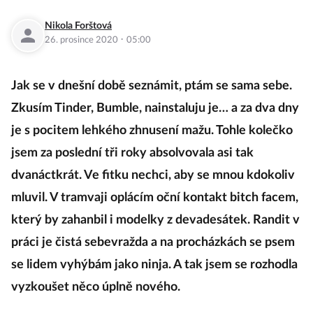
Nikola Forštová
·
26. prosince 2020
05:00
Jak se v dnešní době seznámit, ptám se sama sebe.
Zkusím Tinder, Bumble, nainstaluju je… a za dva dny
je s pocitem lehkého zhnusení mažu. Tohle kolečko
jsem za poslední tři roky absolvovala asi tak
dvanáctkrát. Ve fitku nechci, aby se mnou kdokoliv
mluvil. V tramvaji oplácím oční kontakt bitch facem,
který by zahanbil i modelky z devadesátek. Randit v
práci je čistá sebevražda a na procházkách se psem
se lidem vyhýbám jako ninja. A tak jsem se rozhodla
vyzkoušet něco úplně nového.