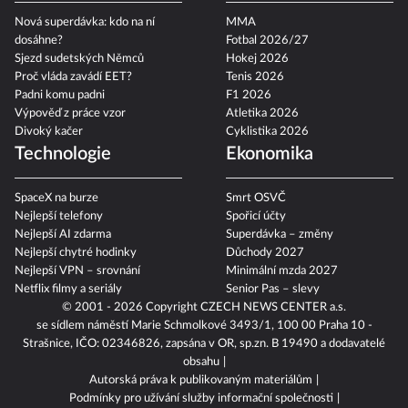
Nová superdávka: kdo na ní
MMA
dosáhne?
Fotbal 2026/27
Sjezd sudetských Němců
Hokej 2026
Proč vláda zavádí EET?
Tenis 2026
Padni komu padni
F1 2026
Výpověď z práce vzor
Atletika 2026
Divoký kačer
Cyklistika 2026
Technologie
Ekonomika
SpaceX na burze
Smrt OSVČ
Nejlepší telefony
Spořicí účty
Nejlepší AI zdarma
Superdávka – změny
Nejlepší chytré hodinky
Důchody 2027
Nejlepší VPN – srovnání
Minimální mzda 2027
Netflix filmy a seriály
Senior Pas – slevy
© 2001 - 2026 Copyright
CZECH NEWS CENTER a.s.
se sídlem náměstí Marie Schmolkové 3493/1, 100 00 Praha 10 -
Strašnice, IČO: 02346826, zapsána v OR, sp.zn. B 19490 a dodavatelé
obsahu
Autorská práva k publikovaným materiálům
Podmínky pro užívání služby informační společnosti