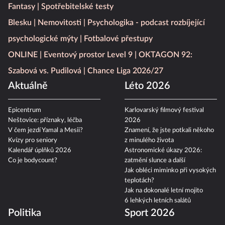
Fantasy
Spotřebitelské testy
Blesku
Nemovitosti
Psychologika - podcast rozbíjející
psychologické mýty
Fotbalové přestupy
ONLINE
Eventový prostor Level 9
OKTAGON 92:
Szabová vs. Pudilová
Chance Liga 2026/27
Aktuálně
Léto 2026
Epicentrum
Karlovarský filmový festival
Neštovice: příznaky, léčba
2026
V čem jezdí Yamal a Mesii?
Znamení, že jste potkali někoho
Kvízy pro seniory
z minulého života
Kalendář úplňků 2026
Astronomické úkazy 2026:
Co je bodycount?
zatmění slunce a další
Jak obléci miminko při vysokých
teplotách?
Jak na dokonalé letní mojito
6 lehkých letních salátů
Politika
Sport 2026