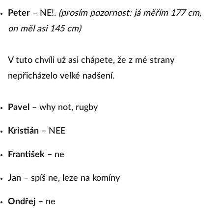
Peter
– NE!.
(prosím pozornost: já měřím 177 cm,
on měl asi 145 cm)
V tuto chvíli už asi chápete, že z mé strany
nepřicházelo velké nadšení.
Pavel
– why not, rugby
Kristián
– NEE
František
– ne
Jan
– spíš ne, leze na komíny
Ondřej
– ne