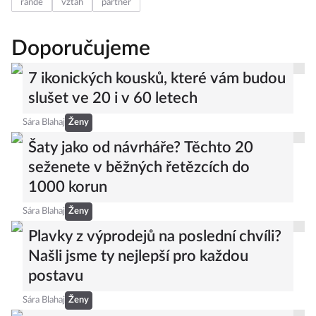
rande
vztah
partner
Doporučujeme
7 ikonických kousků, které vám budou
slušet ve 20 i v 60 letech
Sára Blahaj
Ženy
Šaty jako od návrháře? Těchto 20
seženete v běžných řetězcích do
1000 korun
Sára Blahaj
Ženy
Plavky z výprodejů na poslední chvíli?
Našli jsme ty nejlepší pro každou
postavu
Sára Blahaj
Ženy