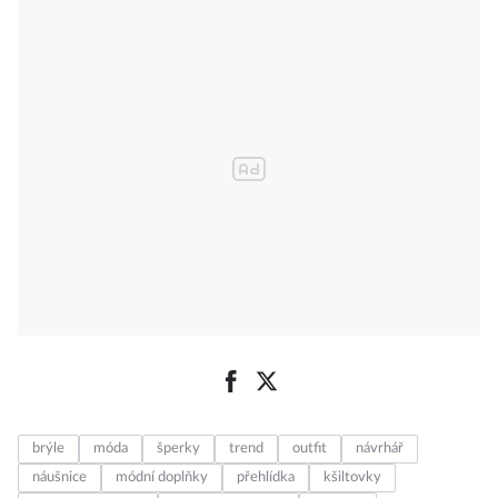
brýle
móda
šperky
trend
outfit
návrhář
náušnice
módní doplňky
přehlídka
kšiltovky