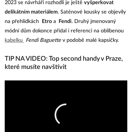
2023 se návrháři rozhodli je ještě
vyšperkovat
b
delikátním materiálem
. Saténové kousky se objevily
p
na přehlídkách
Etro
a
Fendi
. Druhý jmenovaný
l
módní dům dokonce přidal i referenci na oblíbenou
k
kabelku
Fendi Baguette
v podobě malé kapsičky.
k
dv
TIP NA VIDEO: Top second handy v Praze,
p
které musíte navštívit
Gi
Z