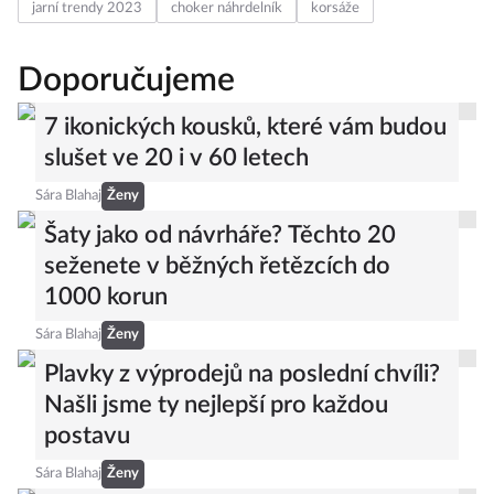
jarní trendy 2023
choker náhrdelník
korsáže
Doporučujeme
7 ikonických kousků, které vám budou
slušet ve 20 i v 60 letech
Sára Blahaj
Ženy
Šaty jako od návrháře? Těchto 20
seženete v běžných řetězcích do
1000 korun
Sára Blahaj
Ženy
Plavky z výprodejů na poslední chvíli?
Našli jsme ty nejlepší pro každou
postavu
Sára Blahaj
Ženy