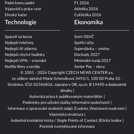
Padni komu padni
F1 2026
Výpověď z práce vzor
Atletika 2026
Divoký kačer
Cyklistika 2026
Technologie
Ekonomika
SpaceX na burze
Smrt OSVČ
Nejlepší telefony
Spořicí účty
Nejlepší AI zdarma
Superdávka – změny
Nejlepší chytré hodinky
Důchody 2027
Nejlepší VPN – srovnání
Minimální mzda 2027
Netflix filmy a seriály
Senior Pas – slevy
© 2001 - 2026 Copyright
CZECH NEWS CENTER a.s.
se sídlem náměstí Marie Schmolkové 3493/1, 100 00 Praha 10 -
Strašnice, IČO: 02346826, zapsána v OR, sp.zn. B 19490 a dodavatelé
obsahu
Autorská práva k publikovaným materiálům
Podmínky pro užívání služby informační společnosti
Informace o zpracování osobních údajů
Cookies
Nastavení soukromí
Vlastnická struktura
Jednotná kontaktní místa / Single Points of Contact
Etický kodex
Povinně zveřejňované informace