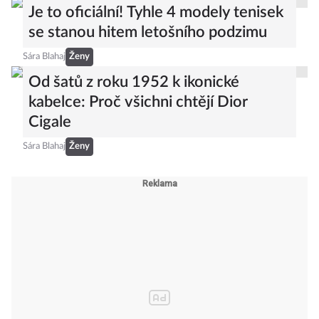
Je to oficiální! Tyhle 4 modely tenisek
se stanou hitem letošního podzimu
Sára Blahaj
Ženy
Od šatů z roku 1952 k ikonické
kabelce: Proč všichni chtějí Dior
Cigale
Sára Blahaj
Ženy