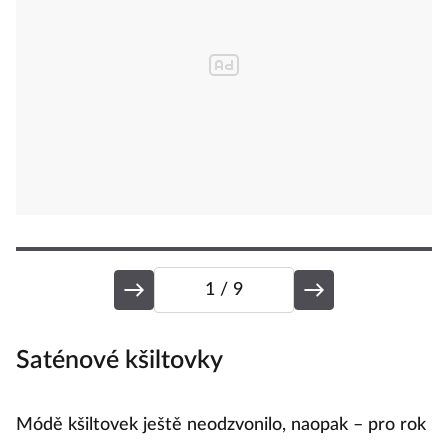
1
/ 9
Saténové kšiltovky
O
Módě kšiltovek ještě neodzvonilo, naopak – pro rok
Zá