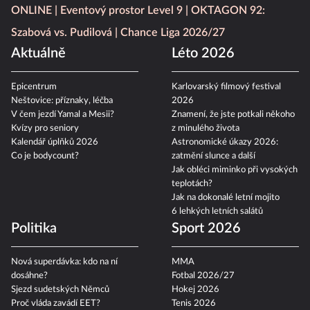
ONLINE
Eventový prostor Level 9
OKTAGON 92:
Szabová vs. Pudilová
Chance Liga 2026/27
Aktuálně
Léto 2026
Epicentrum
Karlovarský filmový festival
Neštovice: příznaky, léčba
2026
V čem jezdí Yamal a Mesii?
Znamení, že jste potkali někoho
Kvízy pro seniory
z minulého života
Kalendář úplňků 2026
Astronomické úkazy 2026:
Co je bodycount?
zatmění slunce a další
Jak obléci miminko při vysokých
teplotách?
Jak na dokonalé letní mojito
6 lehkých letních salátů
Politika
Sport 2026
Nová superdávka: kdo na ní
MMA
dosáhne?
Fotbal 2026/27
Sjezd sudetských Němců
Hokej 2026
Proč vláda zavádí EET?
Tenis 2026