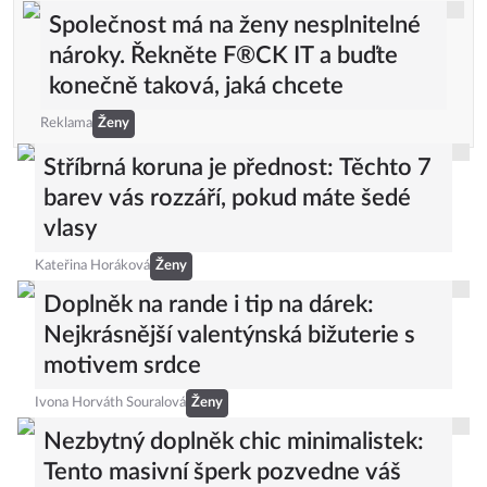
Společnost má na ženy nesplnitelné
nároky. Řekněte F®CK IT a buďte
konečně taková, jaká chcete
Reklama
Ženy
Stříbrná koruna je přednost: Těchto 7
barev vás rozzáří, pokud máte šedé
vlasy
Kateřina Horáková
Ženy
Doplněk na rande i tip na dárek:
Nejkrásnější valentýnská bižuterie s
motivem srdce
Ivona Horváth Souralová
Ženy
Nezbytný doplněk chic minimalistek:
Tento masivní šperk pozvedne váš