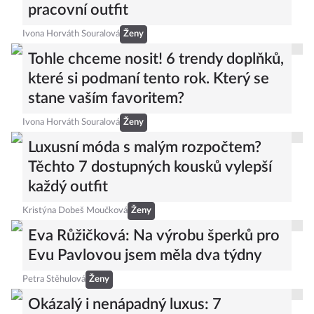
pracovní outfit
Ivona Horváth Souralová
Ženy
Tohle chceme nosit! 6 trendy doplňků,
které si podmaní tento rok. Který se
stane vaším favoritem?
Ivona Horváth Souralová
Ženy
Luxusní móda s malým rozpočtem?
Těchto 7 dostupných kousků vylepší
každý outfit
Kristýna Dobeš Moučková
Ženy
Eva Růžičková: Na výrobu šperků pro
Evu Pavlovou jsem měla dva týdny
Petra Stěhulová
Ženy
Okázalý i nenápadný luxus: 7