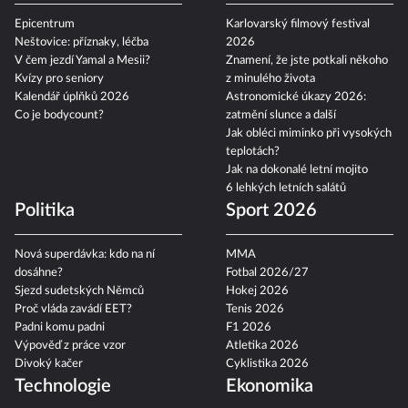
Epicentrum
Karlovarský filmový festival
Neštovice: příznaky, léčba
2026
V čem jezdí Yamal a Mesii?
Znamení, že jste potkali někoho
Kvízy pro seniory
z minulého života
Kalendář úplňků 2026
Astronomické úkazy 2026:
Co je bodycount?
zatmění slunce a další
Jak obléci miminko při vysokých
teplotách?
Jak na dokonalé letní mojito
6 lehkých letních salátů
Politika
Sport 2026
Nová superdávka: kdo na ní
MMA
dosáhne?
Fotbal 2026/27
Sjezd sudetských Němců
Hokej 2026
Proč vláda zavádí EET?
Tenis 2026
Padni komu padni
F1 2026
Výpověď z práce vzor
Atletika 2026
Divoký kačer
Cyklistika 2026
Technologie
Ekonomika