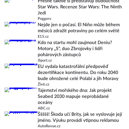
Přesně takhle si představuji budoucnost
Star Wars. Recenze Star Wars: The Ninth
Jedi
Poggers
Nejde jen o počasí. El Niňo může během
měsíců zdražit potraviny po celém světě
E15.cz
Kdo na startu mohl zaujmout Deniu?
Motory „S“, duo Zbrojovky i lídři
pohárových zástupců
iSport.cz
EU vydala katastrofální předpověď
dezertifikace kontinentu. Do roku 2040
bude ohrožené celé Polabí a jih Moravy
Živě.cz
Tajemství mořského dna: Jak projekt
Seabed 2030 mapuje neprobádané
oceány
ABC.cz
Ššššš! Škoda učí Brity, jak se vyslovuje její
jméno. Výuku provádí vtipnou reklamou
AutoRevue.cz