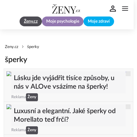
Ženy.cz
Moje psychologie
Moje zdraví
Zeny.cz
šperky
šperky
Lásku jde vyjádřit tisíce způsoby, u
nás v ALOve vsázíme na šperky!
Reklama
Ženy
Luxusní a elegantní. Jaké šperky od
Morellato teď frčí?
Reklama
Ženy