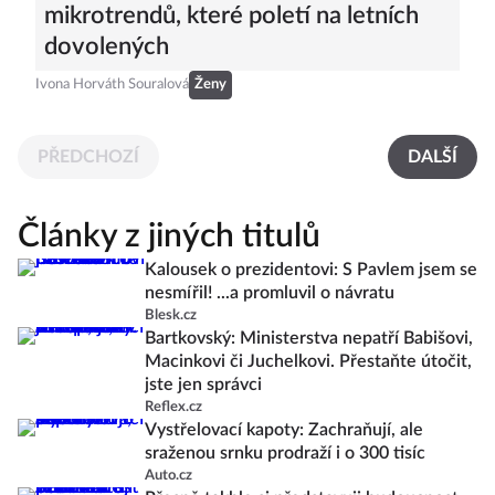
mikrotrendů, které poletí na letních
dovolených
Ivona Horváth Souralová
Ženy
PŘEDCHOZÍ
DALŠÍ
Články z jiných titulů
Kalousek o prezidentovi: S Pavlem jsem se
nesmířil! ...a promluvil o návratu
Blesk.cz
Bartkovský: Ministerstva nepatří Babišovi,
Macinkovi či Juchelkovi. Přestaňte útočit,
jste jen správci
Reflex.cz
Vystřelovací kapoty: Zachraňují, ale
sraženou srnku prodraží i o 300 tisíc
Auto.cz