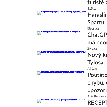
turisté
E15.cz
Haraslín
Spartu,
iSport.cz
ChatGPT
má neom
Živě.cz
Nový kr
Tylosau
ABC.cz
Poutáte
chybu, 
upozor
AutoRevue.cz
RECEPT: