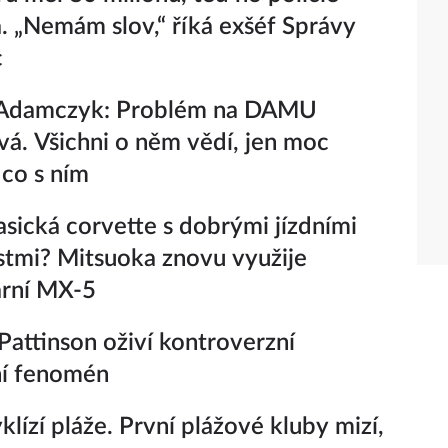
a. „Nemám slov,“ říká exšéf Správy
c
Adamczyk: Problém na DAMU
vá. Všichni o něm vědí, jen moc
 co s ním
lasická corvette s dobrými jízdními
stmi? Mitsuoka znovu využije
ární MX-5
Pattinson oživí kontroverzní
ní fenomén
yklízí pláže. První plážové kluby mizí,