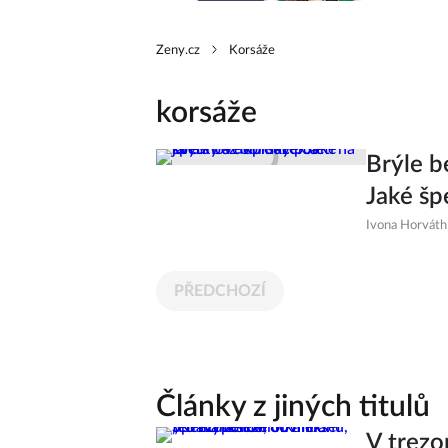
Zeny.cz
Korsáže
korsáže
Brýle b
Jaké šp
Ivona Horváth
PŘEDCHOZÍ
Články z jiných titulů
V trezo