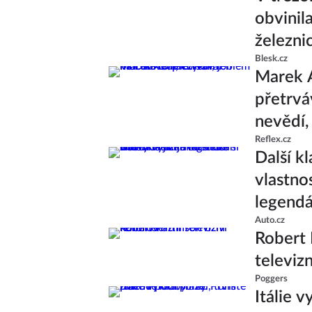
obvinil
železni
Blesk.cz
Marek 
přetrvá
nevědí,
Reflex.cz
Další k
vlastno
legend
Auto.cz
Robert 
televiz
Poggers
Itálie v