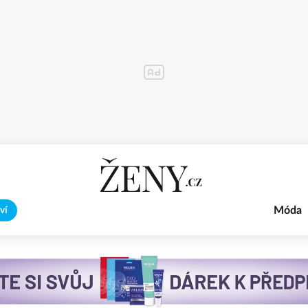
Móda
ví