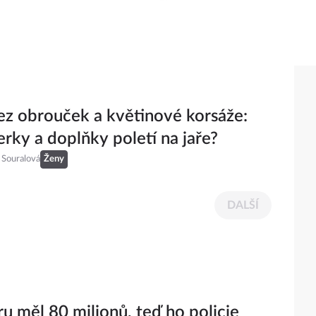
ez obrouček a květinové korsáže:
erky a doplňky poletí na jaře?
 Souralová
Ženy
DALŠÍ
ru měl 80 milionů, teď ho policie