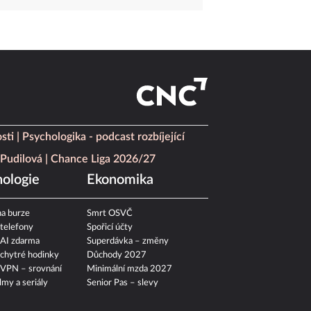
sti
Psychologika - podcast rozbíjející
Pudilová
Chance Liga 2026/27
ologie
Ekonomika
a burze
Smrt OSVČ
 telefony
Spořicí účty
 AI zdarma
Superdávka – změny
 chytré hodinky
Důchody 2027
 VPN – srovnání
Minimální mzda 2027
ilmy a seriály
Senior Pas – slevy