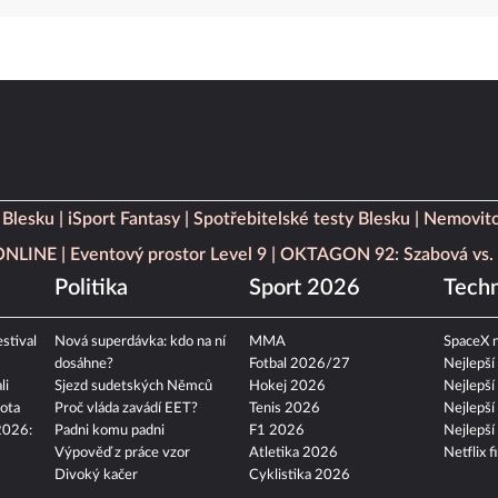
 Blesku
iSport Fantasy
Spotřebitelské testy Blesku
Nemovito
 ONLINE
Eventový prostor Level 9
OKTAGON 92: Szabová vs. 
Politika
Sport 2026
Techn
stival
Nová superdávka: kdo na ní
MMA
SpaceX n
dosáhne?
Fotbal 2026/27
Nejlepší
li
Sjezd sudetských Němců
Hokej 2026
Nejlepší
ota
Proč vláda zavádí EET?
Tenis 2026
Nejlepší
2026:
Padni komu padni
F1 2026
Nejlepší
Výpověď z práce vzor
Atletika 2026
Netflix f
Divoký kačer
Cyklistika 2026