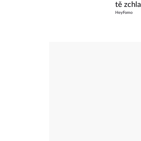
tě zchl
HeyFomo