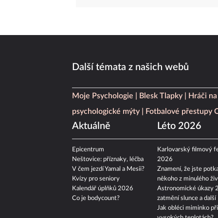
Další témata z našich webů
Moje Psychologie
Blesk Tlapky
Hráči na
psychologické mýty
Fotbalové přestupy
Aktuálně
Léto 2026
Epicentrum
Karlovarský filmový fe
Neštovice: příznaky, léčba
2026
V čem jezdí Yamal a Mesii?
Znamení, že jste potka
Kvízy pro seniory
někoho z minulého živ
Kalendář úplňků 2026
Astronomické úkazy 
Co je bodycount?
zatmění slunce a další
Jak obléci miminko při
vysokých teplotách?