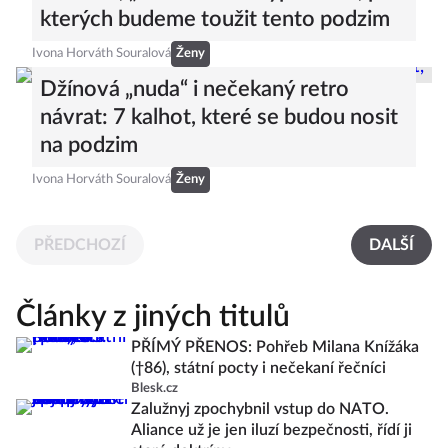
kterých budeme toužit tento podzim
Ivona Horváth Souralová
Ženy
Džínová „nuda“ i nečekaný retro
návrat: 7 kalhot, které se budou nosit
na podzim
Ivona Horváth Souralová
Ženy
PŘEDCHOZÍ
DALŠÍ
Články z jiných titulů
PŘÍMÝ PŘENOS: Pohřeb Milana Knížáka
(†86), státní pocty i nečekaní řečníci
Blesk.cz
Zalužnyj zpochybnil vstup do NATO.
Aliance už je jen iluzí bezpečnosti, řídí ji