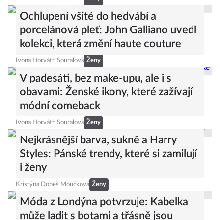
Ochlupení všité do hedvábí a
porcelánová pleť: John Galliano uvedl
kolekci, která změní haute couture
Ivona Horváth Souralová
Ženy
V padesáti, bez make-upu, ale i s
obavami: Ženské ikony, které zažívají
módní comeback
Ivona Horváth Souralová
Ženy
Nejkrásnější barva, sukně a Harry
Styles: Pánské trendy, které si zamilují
i ženy
Kristýna Dobeš Moučková
Ženy
Móda z Londýna potvrzuje: Kabelka
může ladit s botami a třásně jsou