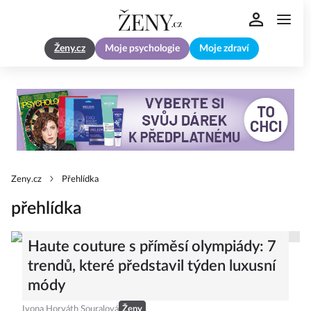
Ženy.cz
Moje psychologie
Moje zdraví
Zeny.cz
Přehlídka
přehlídka
Haute couture s příměsí olympiády: 7
trendů, které představil týden luxusní
módy
Ivona Horváth Souralová
Ženy