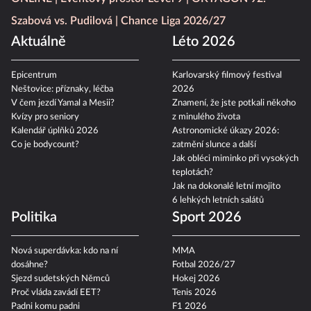
Szabová vs. Pudilová
Chance Liga 2026/27
Aktuálně
Léto 2026
Epicentrum
Karlovarský filmový festival
Neštovice: příznaky, léčba
2026
V čem jezdí Yamal a Mesii?
Znamení, že jste potkali někoho
Kvízy pro seniory
z minulého života
Kalendář úplňků 2026
Astronomické úkazy 2026:
Co je bodycount?
zatmění slunce a další
Jak obléci miminko při vysokých
teplotách?
Jak na dokonalé letní mojito
6 lehkých letních salátů
Politika
Sport 2026
Nová superdávka: kdo na ní
MMA
dosáhne?
Fotbal 2026/27
Sjezd sudetských Němců
Hokej 2026
Proč vláda zavádí EET?
Tenis 2026
Padni komu padni
F1 2026