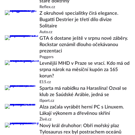
staré doktríny
Reflex.cz
Z okruhové specialitky čirá elegance.
Bugatti Destrier je třetí dílo divize
Solitaire
Auto.cz
GTA 6 dostane ještě v srpnu nové záběry.
Rockstar oznámil dlouho očekávanou
prezentaci
Poggers
Levnější MHD v Praze se vrací. Kdo má od
srpna nárok na měsíční kupón za 165
korun?
E15.cz
Sparta má nabídku na Haraslína! Ozval se
klub ze Saúdské Arábie, jedná se
iSport.cz
Alza začala vyrábět herní PC s Linuxem.
Lákají výkonem a dřevěnou skříní
Živě.cz
Nový král druhohor: Obří mořský plaz
Tylosaurus rex byl postrachem oceánů