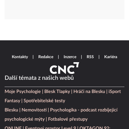
Kontakty
Redakce
Inzerce
RSS
Kariéra
Další témata z našich webů
Moje Psychologie
Blesk Tlapky
Hráči na Blesku
iSport
Fantasy
Spotřebitelské testy
Blesku
Nemovitosti
Psychologika - podcast rozbíjející
psychologické mýty
Fotbalové přestupy
ONLINE
Eventový prostor Level 9
OKTAGON 92: