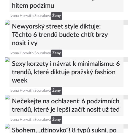
hitem podzimu
Ivona Horváth Souralová
Ženy
Newyorský street style diktuje:
Těchto 6 trendů budete chtít brzy
nosit i vy
Ivona Horváth Souralová
Ženy
Sexy korzety i návrat k minimalismu: 6
trendů, které diktuje pražský fashion
week
Ivona Horváth Souralová
Ženy
Nečekejte na ochlazení: 6 podzimních
trendů, které je lepší začít nosit už teď
Ivona Horváth Souralová
Ženy
Sbohem, „džínovko“! 8 typů sukní, po