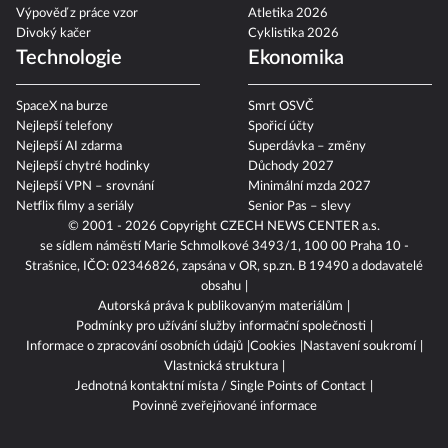
Výpověď z práce vzor
Atletika 2026
Divoký kačer
Cyklistika 2026
Technologie
Ekonomika
SpaceX na burze
Smrt OSVČ
Nejlepší telefony
Spořicí účty
Nejlepší AI zdarma
Superdávka – změny
Nejlepší chytré hodinky
Důchody 2027
Nejlepší VPN – srovnání
Minimální mzda 2027
Netflix filmy a seriály
Senior Pas – slevy
© 2001 - 2026 Copyright
CZECH NEWS CENTER a.s.
se sídlem náměstí Marie Schmolkové 3493/1, 100 00 Praha 10 -
Strašnice, IČO: 02346826, zapsána v OR, sp.zn. B 19490 a dodavatelé
obsahu
Autorská práva k publikovaným materiálům
Podmínky pro užívání služby informační společnosti
Informace o zpracování osobních údajů
Cookies
Nastavení soukromí
Vlastnická struktura
Jednotná kontaktní místa / Single Points of Contact
Povinně zveřejňované informace