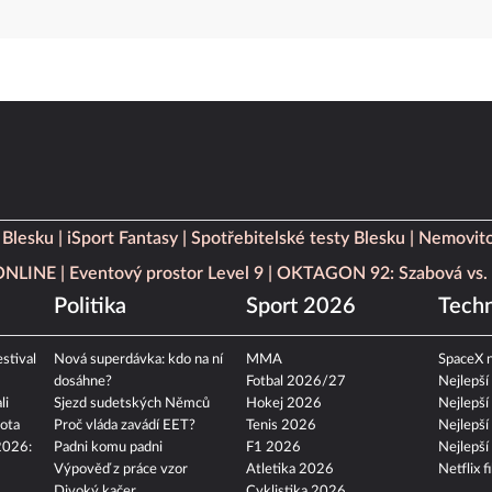
 Blesku
iSport Fantasy
Spotřebitelské testy Blesku
Nemovito
 ONLINE
Eventový prostor Level 9
OKTAGON 92: Szabová vs. 
Politika
Sport 2026
Techn
stival
Nová superdávka: kdo na ní
MMA
SpaceX n
dosáhne?
Fotbal 2026/27
Nejlepší
li
Sjezd sudetských Němců
Hokej 2026
Nejlepší
ota
Proč vláda zavádí EET?
Tenis 2026
Nejlepší
2026:
Padni komu padni
F1 2026
Nejlepší
Výpověď z práce vzor
Atletika 2026
Netflix f