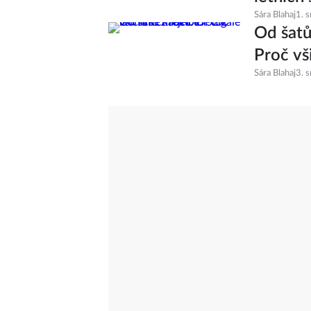
letních 
Sára Blahaj
1. 
Od šatů
Proč vš
Sára Blahaj
3. 