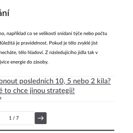
ání
, například co se velikosti snídaní týče nebo počtu
ůležitá je pravidelnost. Pokud je tělo zvyklé jíst
echáte, tělo hladoví. Z následujícího jídla tak v
více energie do zásoby.
bnout posledních 10, 5 nebo 2 kila?
 to chce jinou strategii!
t
1
/ 7