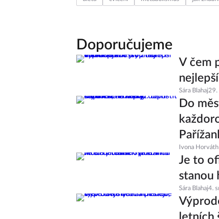
dieta
cvičení
metabolismus
jak zhubn
Doporučujeme
V čem p
nejlepš
Sára Blahaj
29.
Do měst
každoro
Pařížan
Ivona Horváth
Je to of
stanou 
Sára Blahaj
4. 
Výprode