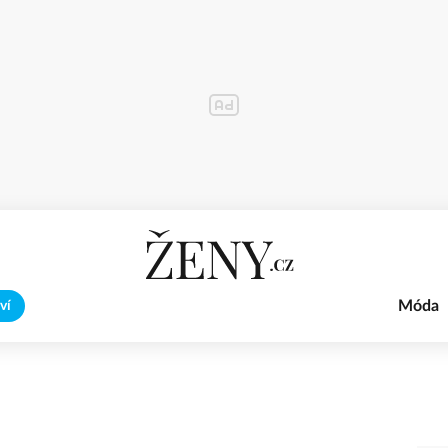
Móda
ví