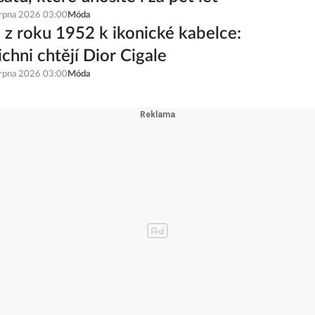
šatů, které unosíte i za pět let
srpna 2026 03:00
Móda
 z roku 1952 k ikonické kabelce:
ichni chtějí Dior Cigale
srpna 2026 03:00
Móda