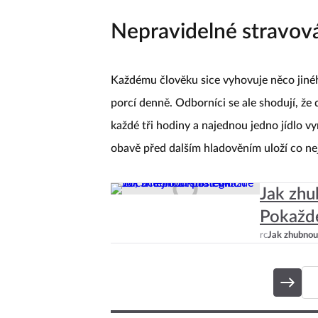
Nepravidelné stravov
Každému člověku sice vyhovuje něco jiného
porcí denně. Odborníci se ale shodují, že d
každé tři hodiny a najednou jedno jídlo vyn
obavě před dalším hladověním uloží co nej
Jak zhu
Pokaždé
rc
Jak zhubnou