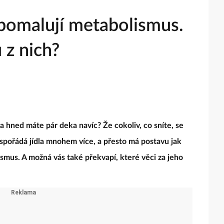
zpomalují metabolismus.
 z nich?
a a hned máte pár deka navíc? Že cokoliv, co sníte, se
spořádá jídla mnohem více, a přesto má postavu jak
mus. A možná vás také překvapí, které věci za jeho