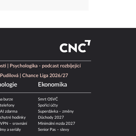
sti
Psychologika - podcast rozbíjející
Pudilová
Chance Liga 2026/27
ologie
Ekonomika
a burze
Smrt OSVČ
 telefony
Spořicí účty
 AI zdarma
Superdávka – změny
 chytré hodinky
Důchody 2027
 VPN – srovnání
Minimální mzda 2027
ilmy a seriály
Senior Pas – slevy