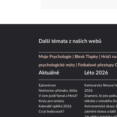
Další témata z našich webů
Moje Psychologie
Blesk Tlapky
Hráči na
psychologické mýty
Fotbalové přestupy
Aktuálně
Léto 2026
Epicentrum
Karlovarský filmový fe
Neštovice: příznaky, léčba
2026
V čem jezdí Yamal a Mesii?
Znamení, že jste potka
Kvízy pro seniory
někoho z minulého živ
Kalendář úplňků 2026
Astronomické úkazy 
Co je bodycount?
zatmění slunce a další