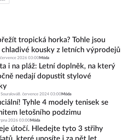
out
řežít tropická horka? Tohle jsou
í chladivé kousky z letních výprodejů
 července 2026 03:00
Móda
a i na pláž: Letní doplněk, na který
čně nedají dopustit stylové
ky
 Souralová
8. července 2024 03:00
Móda
iciální! Tyhle 4 modely tenisek se
hitem letošního podzimu
srpna 2026 03:00
Móda
je útočí. Hledejte tyto 3 střihy