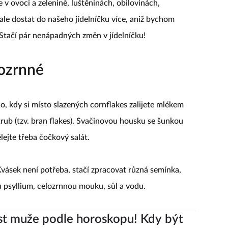
 v ovoci a zelenině, luštěninách, obilovinách,
ale dostat do našeho jídelníčku více, aniž bychom
? Stačí pár nenápadných změn v jídelníčku!
lozrnné
, kdy si místo slazených cornflakes zalijete mlékem
rub (tzv. bran flakes). Svačinovou housku se šunkou
lejte třeba čočkový salát.
Kvásek není potřeba, stačí zpracovat různá semínka,
 psyllium, celozrnnou mouku, sůl a vodu.
st muže podle horoskopu! Kdy být