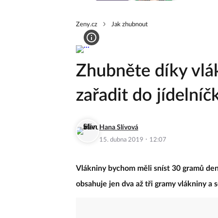
Zeny.cz
Jak zhubnout
Zhubněte díky vlákn
zařadit do jídelníč
Hana Slívová
·
15. dubna 2019
12:07
Vlákniny bychom měli sníst 30 gramů denn
obsahuje jen dva až tři gramy vlákniny a 