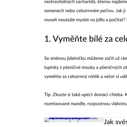
nestravitelných sacharidů, kterou najdeme
semenech nebo celozrnném pečivu. Jak ji 
museli neustále myslet na jídlo a počítat
1. Vyměňte bílé za ce
Se změnou jídelníčku můžeme začít už ráno
lupínky z pšeničné mouky a pšeničných ot
vyměňte za celozrnný rohlík a večer si udě
Tip: Zkuste si také upéct domácí chleba. 
rozmixované mandle, rozpustnou vlákninu
Jak své