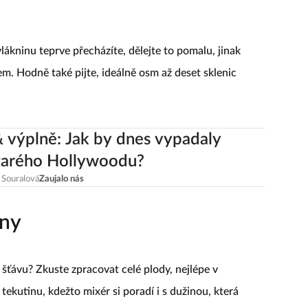
 vlákninu teprve přecházíte, dělejte to pomalu, jinak
m. Hodně také pijte, ideálně osm až deset sklenic
 výplně: Jak by dnes vypadaly
tarého Hollywoodu?
 Souralová
Zaujalo nás
iny
 šťávu? Zkuste zpracovat celé plody, nejlépe v
ekutinu, kdežto mixér si poradí i s dužinou, která