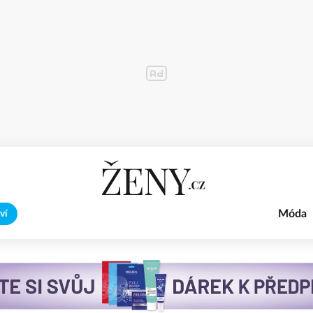
Móda
ví