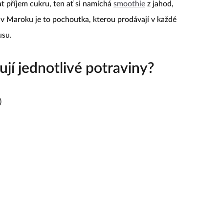
t příjem cukru, ten ať si namíchá
smoothie
z jahod,
v Maroku je to pochoutka, kterou prodávají v každé
usu.
ují jednotlivé potraviny?
)