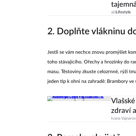
tajemná
aši
Lifestyle
2. Doplňte vlákninu do
Jestli se vám nechce znovu promýšlet komp
toho stávajícího. Ořechy a hrozinky do ra
masu. Těstoviny zkuste celozrnné, rýži tma
jeden tip k ohni na zahradě: Brambory ve 
Vlašské
zdraví a
Ivana Vajnaro