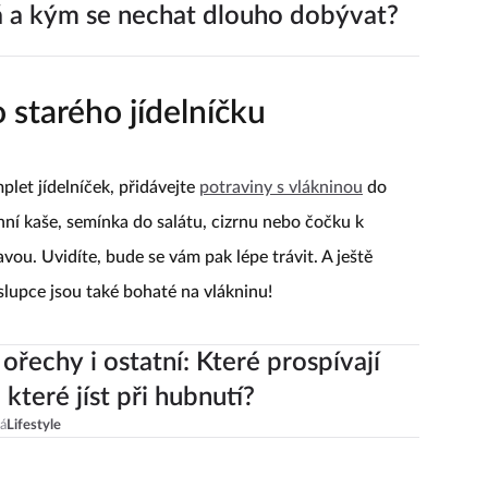
 a kým se nechat dlouho dobývat?
 starého jídelníčku
let jídelníček, přidávejte
potraviny s vlákninou
do
nní kaše, semínka do salátu, cizrnu nebo čočku k
vou. Uvidíte, bude se vám pak lépe trávit. A ještě
slupce jsou také bohaté na vlákninu!
 ořechy i ostatní: Které prospívají
 které jíst při hubnutí?
vá
Lifestyle