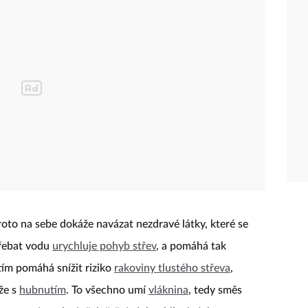
roto na sebe dokáže navázat nezdravé látky, které se
třebat vodu
urychluje pohyb střev
, a pomáhá tak
tím pomáhá snížit riziko
rakoviny tlustého střeva
,
že s
hubnutím
. To všechno umí
vláknina
, tedy směs