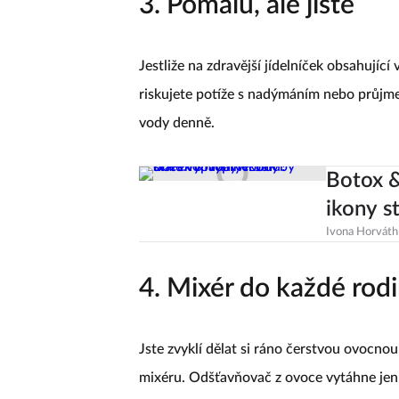
3. Pomalu, ale jistě
Jestliže na zdravější jídelníček obsahující
riskujete potíže s nadýmáním nebo průjme
vody denně.
Botox &
ikony s
Ivona Horváth
4. Mixér do každé rod
Jste zvyklí dělat si ráno čerstvou ovocnou
mixéru. Odšťavňovač z ovoce vytáhne jen t