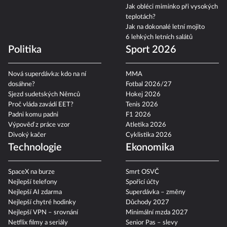
Jak obléci miminko při vysokých
teplotách?
Jak na dokonalé letní mojito
6 lehkých letních salátů
Politika
Sport 2026
Nová superdávka: kdo na ní
MMA
dosáhne?
Fotbal 2026/27
Sjezd sudetských Němců
Hokej 2026
Proč vláda zavádí EET?
Tenis 2026
Padni komu padni
F1 2026
Výpověď z práce vzor
Atletika 2026
Divoký kačer
Cyklistika 2026
Technologie
Ekonomika
SpaceX na burze
Smrt OSVČ
Nejlepší telefony
Spořicí účty
Nejlepší AI zdarma
Superdávka – změny
Nejlepší chytré hodinky
Důchody 2027
Nejlepší VPN – srovnání
Minimální mzda 2027
Netflix filmy a seriály
Senior Pas – slevy