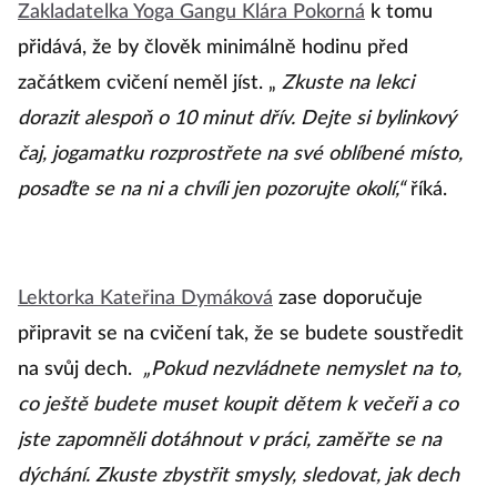
Zakladatelka Yoga Gangu Klára Pokorná
k tomu
přidává, že by člověk minimálně hodinu před
začátkem cvičení neměl jíst. „
Zkuste na lekci
dorazit alespoň o 10 minut dřív. Dejte si bylinkový
čaj, jogamatku rozprostřete na své oblíbené místo,
posaďte se na ni a chvíli jen pozorujte okolí,“
říká.
Lektorka Kateřina Dymáková
zase doporučuje
připravit se na cvičení tak, že se budete soustředit
na svůj dech.
„Pokud nezvládnete nemyslet na to,
co ještě budete muset koupit dětem k večeři a co
jste zapomněli dotáhnout v práci, zaměřte se na
dýchání. Zkuste zbystřit smysly, sledovat, jak dech