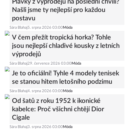
Plavky z výprodejů na poslední chvíli?
Našli jsme ty nejlepší pro každou
postavu
Sára Blahaj
5. srpna 2026 03:00
Móda
V čem přežít tropická horka? Tohle
jsou nejlepší chladivé kousky z letních
výprodejů
Sára Blahaj
29. července 2026 03:00
Móda
Je to oficiální! Tyhle 4 modely tenisek
se stanou hitem letošního podzimu
Sára Blahaj
4. srpna 2026 03:00
Móda
Od šatů z roku 1952 k ikonické
kabelce: Proč všichni chtějí Dior
Cigale
Sára Blahaj
3. srpna 2026 03:00
Móda