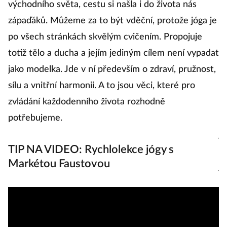
východního světa, cestu si našla i do života nás
P
zápaďáků. Můžeme za to být vděční, protože jóga je
r
po všech stránkách skvělým cvičením. Propojuje
„U
totiž tělo a ducha a jejím jediným cílem není vypadat
Vě
jako modelka. Jde v ní především o zdraví, pružnost,
n
sílu a vnitřní harmonii. A to jsou věci, které pro
K
zvládání každodenního života rozhodně
d
potřebujeme.
zr
j
TIP NA VIDEO: Rychlolekce jógy s
ru
Markétou Faustovou
j
D
2