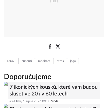
zdraví
hubnutí
meditace
stres
jóga
Doporučujeme
7 ikonických kousků, které vám budou
slušet ve 20 i v 60 letech
Sára Blahaj
7. srpna 2026 03:00
Móda