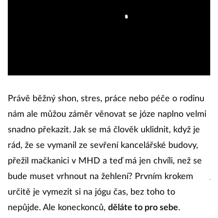
po
ro
hr
m
n
n
s
Právě běžný shon, stres, práce nebo péče o rodinu
do
nám ale můžou záměr věnovat se józe naplno velmi
snadno překazit. Jak se má člověk uklidnit, když je
L
rád, že se vymanil ze sevření kancelářské budovy,
d
přežil mačkanici v MHD a teď má jen chvíli, než se
j
bude muset vrhnout na žehlení? Prvním krokem
za
určitě je vymezit si na jógu čas, bez toho to
p
nepůjde. Ale koneckonců,
děláte to pro sebe
.