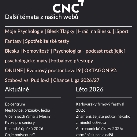
Další témata z našich webů
Moje Psychologie
Blesk Tlapky
Hráči na Blesku
iSport
Fantasy
Spotřebitelské testy
Blesku
Nemovitosti
Psychologika - podcast rozbíjející
psychologické mýty
Fotbalové přestupy
ONLINE
Eventový prostor Level 9
OKTAGON 92:
Szabová vs. Pudilová
Chance Liga 2026/27
Aktuálně
Léto 2026
Epicentrum
Karlovarský filmový festival
Neštovice: příznaky, léčba
2026
V čem jezdí Yamal a Mesii?
Znamení, že jste potkali někoho
Kvízy pro seniory
z minulého života
Kalendář úplňků 2026
Astronomické úkazy 2026:
Co je bodycount?
zatmění slunce a další