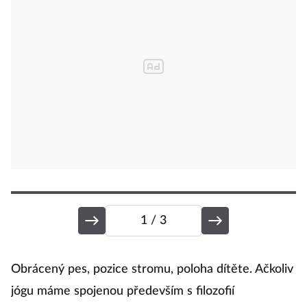
1
/ 3
J
Obrácený pes, pozice stromu, poloha dítěte. Ačkoliv
jógu máme spojenou především s filozofií