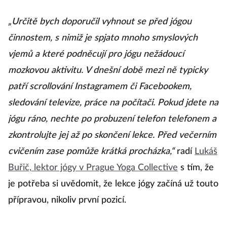
ko
s
„Určitě bych doporučil vyhnout se před jógou
s
činnostem, s nimiž je spjato mnoho smyslových
zk
vjemů a které podněcují pro jógu nežádoucí
p
mozkovou aktivitu. V dnešní době mezi ně typicky
n
patří scrollování Instagramem či Facebookem,
sledování televize, práce na počítači. Pokud jdete na
jógu ráno, nechte po probuzení telefon telefonem a
Č
zkontrolujte jej až po skončení lekce. Před večerním
cvičením zase pomůže krátká procházka,“
radí
Lukáš
Buřič, lektor jógy v Prague Yoga Collective
s tím, že
je potřeba si uvědomit, že lekce jógy začíná už touto
přípravou, nikoliv první pozicí.