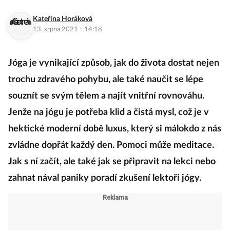
Kateřina Horáková
·
13. srpna 2021
14:18
Jóga je vynikající způsob, jak do života dostat nejen
trochu zdravého pohybu, ale také naučit se lépe
souznít se svým tělem a najít vnitřní rovnováhu.
Jenže na jógu je potřeba klid a čistá mysl, což je v
hektické moderní době luxus, který si málokdo z nás
zvládne dopřát každý den. Pomoci může meditace.
Jak s ní začít, ale také jak se připravit na lekci nebo
zahnat nával paniky poradí zkušení lektoři jógy.